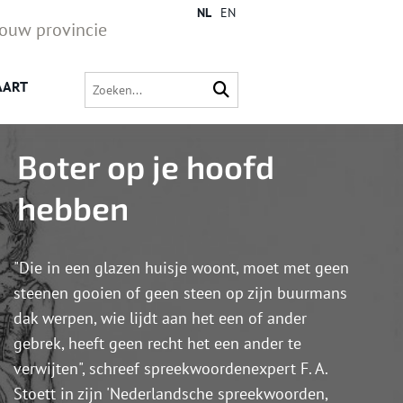
NL
EN
jouw provincie
AART
Boter op je hoofd
hebben
"Die in een glazen huisje woont, moet met geen
steenen gooien of geen steen op zijn buurmans
dak werpen, wie lijdt aan het een of ander
gebrek, heeft geen recht het een ander te
verwijten", schreef spreekwoordenexpert F. A.
Stoett in zijn 'Nederlandsche spreekwoorden,