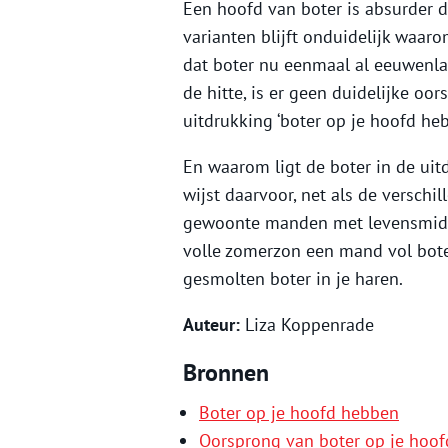
Een hoofd van boter is absurder d
varianten blijft onduidelijk waaro
dat boter nu eenmaal al eeuwenlan
de hitte, is er geen duidelijke o
uitdrukking ‘boter op je hoofd heb
En waarom ligt de boter in de ui
wijst daarvoor, net als de versc
gewoonte manden met levensmiddel
volle zomerzon een mand vol boter 
gesmolten boter in je haren.
Auteur:
Liza Koppenrade
Bronnen
Boter op je hoofd hebben
Oorsprong van boter op je hoo