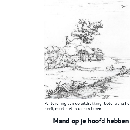
Pentekening van de uitdrukking: ‘boter op je ho
heeft, moet niet in de zon lopen’.
Mand op je hoofd hebben