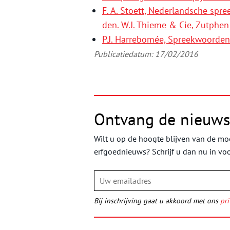
F. A. Stoett, Nederlandsche spr
den. W.J. Thieme & Cie, Zutphen
P.J. Harrebomée, Spreekwoorden
Publicatiedatum: 17/02/2016
Ontvang de nieuws
Wilt u op de hoogte blijven van de moo
erfgoednieuws? Schrijf u dan nu in vo
Bij inschrijving gaat u akkoord met ons
pri