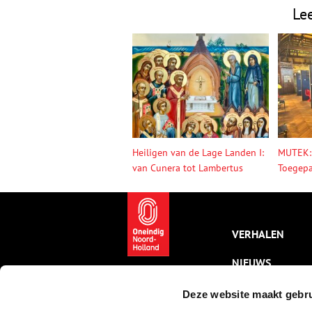
Le
Heiligen van de Lage Landen I:
MUTEK:
van Cunera tot Lambertus
Toegepa
VERHALEN
NIEUWS
KALENDER
Deze website maakt gebru