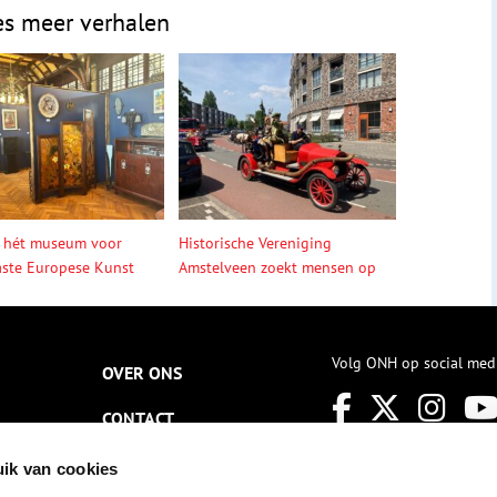
es meer verhalen
 hét museum voor
Historische Vereniging
ste Europese Kunst
Amstelveen zoekt mensen op
Volg ONH op social med
OVER ONS
CONTACT
NIEUWSBRIEF
ik van cookies