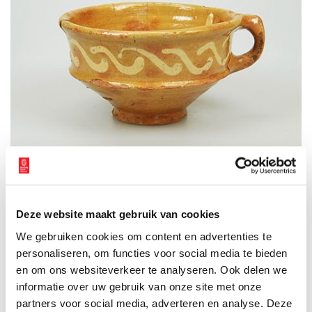
Kop van roodbakkend aardewerk met loodglazuur en slibversiering uit de periode
1675-1725. Bron: Huis van Hilde, inventarisnummer: 4445-01.
Hoefijzers, pikhaak, grape
Deze website maakt gebruik van cookies
Een waterput die korter in gebruik is geweest, van 1600 tot 1650,
We gebruiken cookies om content en advertenties te
bestond ook uit een ton van eikenhout, maar had geen bakstenen
bovendeel. Hier was een laag van zand en enkele brokken veen
personaliseren, om functies voor social media te bieden
aangebracht, waarschijnlijk om het water te filteren. Onder de ton
en om ons websiteverkeer te analyseren. Ook delen we
lag een plank met daarop een kleilaag met bakstenen. Ook bij
informatie over uw gebruik van onze site met onze
deze waterput lijkt het erop dat er een bouwoffer is geplaatst.
partners voor social media, adverteren en analyse. Deze