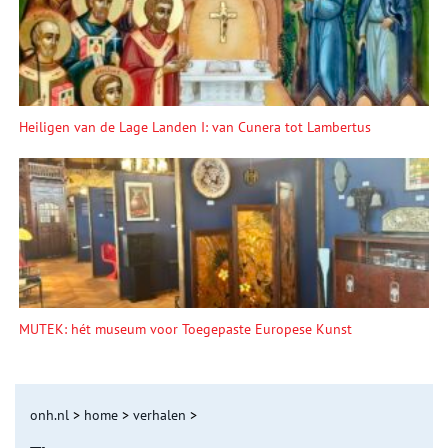
Heiligen van de Lage Landen I: van Cunera tot Lambertus
MUTEK: hét museum voor Toegepaste Europese Kunst
onh.nl
>
home
>
verhalen
>