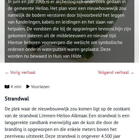
In juni en juli 2005 is er archeologisch onderzoek gedaan in
de gemeente Heiloo. Het plan voor een nieuwbouwwijk zou
namelijk de bodem verstoren door bijvoorbeeld het leggen
van funderingen, kabels en leidingen en het slaan van
heipalen. De vondsten die bij de opgravingen tevoorschijn zijn
gekomen dateren uit de middeleeuwen en nieuwe tijd.
Hiertoe behoren voorwerpen die wellicht om symbolische
redenen onderin waterputten waren geplaatst. Deze
worden nu bewaard in Huis van Hilde.
← Vorig verhaal
Volgend verhaal →
4 min
Voorlezen
Strandwal
De plek waar de nieuwbouwwijk zou komen ligt op de oostkant
van de strandwal Limmen-Heiloo-Alkmaar. Een strandwal is een
langgerekte zandbank evenwijdig aan de kust die door de
branding is opgeworpen en die enkele meters boven het
zeeniveau uitsteekt. Deze strandwal is ongeveer 4.500 jaar