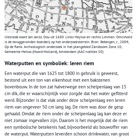
Uitsnede kaart Jan Jansz. Dou uit 1680. Links Heyloo en rechts Limmen. Omcirkeld
is de teruggevonden boerderij op het onderzoeksterrein. Bron: Rebergen, J., 2009,
Op de flank. Archeologisch onderzoek in het plangebied Zandzoom Zone 10,
Gemeente Heiloo (Noord-Holland), Amsterdam (AAC-notities 50).
Waterputten en symboliek: leren riem
Een waterput die van 1625 tot 1800 in gebruik is geweest,
bestond uit een ton van eikenhout met een bakstenen
bovenbouw. In de ton zat halverwege een schelpenlaag van 15
cm dik, die er waarschijnlijk voor zorgde dat het water gefilterd
werd. Bijzonder is dat vlak onder deze schelpenlaag een leren
riem van ongeveer 50 cm lang lag. De riem was door de gesp
gehaald. Omdat de riem onder de schelpenlaag lag kan deze er
niet zomaar ingevallen zijn. Daarom is het mogelijk dat de riem
een symbolische betekenis had, bijvoorbeeld als bouwoffer van
de waterput. Waterputten leverden schoon drinkwater, van groot