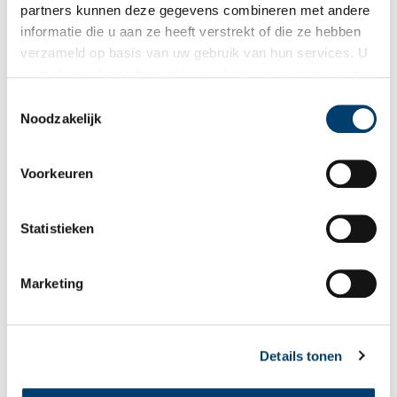
Onder de plank lag namelijk weer een aantal vondsten,
partners kunnen deze gegevens combineren met andere
waaronder twee complete hoefijzers, een pikhaak (gebruikt om
informatie die u aan ze heeft verstrekt of die ze hebben
graan mee te rollen), en een aardewerken grape (kookpot). Alle
verzameld op basis van uw gebruik van hun services. U
vondsten waren nog helemaal compleet en niet kapot. Ze zijn dus
gaat akkoord met de cookies en het
privacystatement
zeker niet zomaar weggegooid.
als u onze website blijft gebruiken.
Toestemmingsselectie
Noodzakelijk
Voorkeuren
Statistieken
Marketing
Een ijzeren pikhaak met holle steel en twee puntige uiteinden uit de periode
Details tonen
1600-1650. Bron: Huis van Hilde, inventarisnummer: 5234-04.