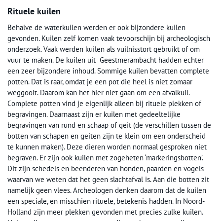
Rituele kuilen
Behalve de waterkuilen werden er ook bijzondere kuilen
gevonden. Kuilen zelf komen vaak tevoorschijn bij archeologisch
onderzoek. Vaak werden kuilen als vuilnisstort gebruikt of om
vuur te maken. De kuilen uit Geestmerambacht hadden echter
een zeer bijzondere inhoud. Sommige kuilen bevatten complete
potten. Dat is raar, omdat je een pot die heel is niet zomaar
weggooit. Daarom kan het hier niet gaan om een afvalkuil.
Complete potten vind je eigenlijk alleen bij rituele plekken of
begravingen. Daarnaast zijn er kuilen met gedeeltelijke
begravingen van rund en schaap of geit (de verschillen tussen de
botten van schapen en geiten zijn te klein om een onderscheid
te kunnen maken). Deze dieren worden normaal gesproken niet
begraven. Er zijn ook kuilen met zogeheten ‘markeringsbotten’.
Dit zijn schedels en beenderen van honden, paarden en vogels
waarvan we weten dat het geen slachtafval is. Aan die botten zit
namelijk geen vlees. Archeologen denken daarom dat de kuilen
een speciale, en misschien rituele, betekenis hadden. In Noord-
Holland zijn meer plekken gevonden met precies zulke kuilen.