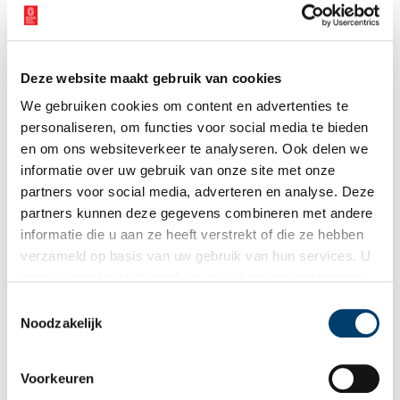
elkaar altijd 7). Of de dobbelsteen ook een onderdeel was van
een ritueel is onbekend.
Deze website maakt gebruik van cookies
We gebruiken cookies om content en advertenties te
personaliseren, om functies voor social media te bieden
en om ons websiteverkeer te analyseren. Ook delen we
informatie over uw gebruik van onze site met onze
partners voor social media, adverteren en analyse. Deze
partners kunnen deze gegevens combineren met andere
informatie die u aan ze heeft verstrekt of die ze hebben
verzameld op basis van uw gebruik van hun services. U
gaat akkoord met de cookies en het
privacystatement
als u onze website blijft gebruiken.
Toestemmingsselectie
Noodzakelijk
Voorkeuren
Rechthoekige (1,4 x 1,7 cm) dobbelsteen van ongebakken aardewerk (100-300
n.Chr.). Bron: Huis van Hilde, inventarisnummer 8997-01.