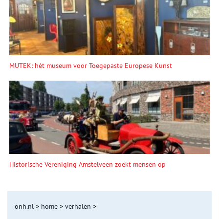
MUTEK: hét museum voor Toegepaste Europese Kunst
Historische Vereniging Amstelveen zoekt mensen op
onh.nl
>
home
>
verhalen
>