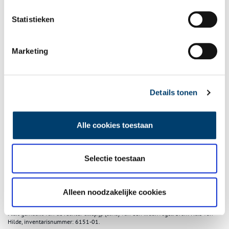
Fluit
Statistieken
Behalve de dobbelsteen is er ook een bijzondere fluit gevonden.
We weten niet uit welke periode de fluit komt omdat in de kuil
Marketing
geen aardewerk gevonden is. Archeologen bepalen vaak aan de
hand van de vorm en de patronen in het aardewerk uit welke
periode vondsten stammen. Het unieke fluitje is gemaakt van de
rechter onderpoot van een kraanvogel. Het fluitje is ongeveer
Details tonen
16,5 cm lang en heeft 5 vingergaten. In Nederland zijn,
vergeleken met de rest van Europa, veel fluiten van bot
gevonden (een paar honderd). Maar dit fluitje is wel heel
Alle cookies toestaan
bijzonder omdat het 5 gaten heeft. De andere hebben meestal 4
of minder.
Selectie toestaan
Alleen noodzakelijke cookies
Fluit gemaakt van de rechter ellepijp (ulna) van een kraanvogel. Bron: Huis van
Hilde, inventarisnummer: 6151-01.