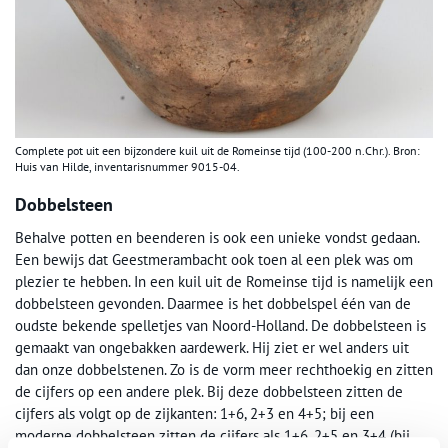
Complete pot uit een bijzondere kuil uit de Romeinse tijd (100-200 n.Chr.). Bron:
Huis van Hilde, inventarisnummer 9015-04.
Dobbelsteen
Behalve potten en beenderen is ook een unieke vondst gedaan.
Een bewijs dat Geestmerambacht ook toen al een plek was om
plezier te hebben. In een kuil uit de Romeinse tijd is namelijk een
dobbelsteen gevonden. Daarmee is het dobbelspel één van de
oudste bekende spelletjes van Noord-Holland. De dobbelsteen is
gemaakt van ongebakken aardewerk. Hij ziet er wel anders uit
dan onze dobbelstenen. Zo is de vorm meer rechthoekig en zitten
de cijfers op een andere plek. Bij deze dobbelsteen zitten de
cijfers als volgt op de zijkanten: 1+6, 2+3 en 4+5; bij een
moderne dobbelsteen zitten de cijfers als 1+6, 2+5 en 3+4 (bij