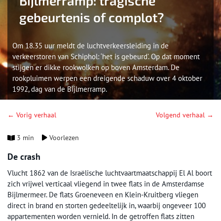
Bijlmerramp: tragische
gebeurtenis of complot?
Om 18.35 uur meldt de luchtverkeersleiding in de
verkeerstoren van Schiphol: ‘het is gebeurd’. Op dat moment
stijgen er dikke rookwolken op boven Amsterdam. De
rookpluimen werpen een dreigende schaduw over 4 oktober
1992, dag van de Bijlmerramp.
← Vorig verhaal
Volgend verhaal →
3 min
Voorlezen
De crash
Vlucht 1862 van de Israëlische luchtvaartmaatschappij El Al boort
zich vrijwel verticaal vliegend in twee flats in de Amsterdamse
Bijlmermeer. De flats Groeneveen en Klein-Kruitberg vliegen
direct in brand en storten gedeeltelijk in, waarbij ongeveer 100
appartementen worden vernield. In de getroffen flats zitten