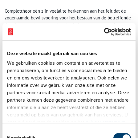
Complottheorieën zijn veelal te herkennen aan het feit dat de
zogenaamde bewijsvoering voor het bestaan van de betreffende
theorie grotendeels en vaak geheel uit vragen bestaat. De
gangbare verklaring voor de waarneming wordt in twijfel
getrokken zonder dat verifieerbare feiten om de complottheorie
te onderbouwen worden aangedragen.
Deze website maakt gebruik van cookies
In het geval van de Bijlmerramp waren de antwoorden nog
We gebruiken cookies om content en advertenties te
spectaculairder dan de vragen; de mannen in witte pakken
personaliseren, om functies voor social media te bieden
moesten wel geheim agenten uit Israël zijn, aangezien
verschillende getuigen hadden waargenomen dat de mannen
en om ons websiteverkeer te analyseren. Ook delen we
geen Nederlands spraken. De mannen zouden bewijzen hebben
informatie over uw gebruik van onze site met onze
laten verdwijnen, die wezen op de aanwezigheid van een
partners voor social media, adverteren en analyse. Deze
militaire lading in het vrachtvliegtuig. Al snel werden de mannen
partners kunnen deze gegevens combineren met andere
ook in verband gebracht met gezondheidsklachten die
informatie die u aan ze heeft verstrekt of die ze hebben
nabestaanden uit de buurt opliepen na het inademen van
verzameld op basis van uw gebruik van hun services. U
uraniumdeeltjes, waarvan een verdacht hoge concentratie op de
gaat akkoord met de cookies en het
privacystatement
rampplek was gevonden.
als u onze website blijft gebruiken.
Toestemmingsselectie
Hoe begrijpelijk het ook is dat mensen een verklaring willen
Noodzakelijk