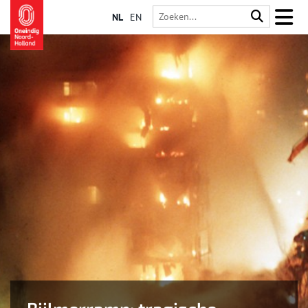
NL
EN