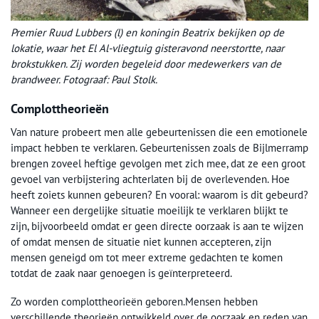
Premier Ruud Lubbers (l) en koningin Beatrix bekijken op de
lokatie, waar het El Al-vliegtuig gisteravond neerstortte, naar
brokstukken. Zij worden begeleid door medewerkers van de
brandweer. Fotograaf: Paul Stolk.
Complottheorieën
Van nature probeert men alle gebeurtenissen die een emotionele
impact hebben te verklaren. Gebeurtenissen zoals de Bijlmerramp
brengen zoveel heftige gevolgen met zich mee, dat ze een groot
gevoel van verbijstering achterlaten bij de overlevenden. Hoe
heeft zoiets kunnen gebeuren? En vooral: waarom is dit gebeurd?
Wanneer een dergelijke situatie moeilijk te verklaren blijkt te
zijn, bijvoorbeeld omdat er geen directe oorzaak is aan te wijzen
of omdat mensen de situatie niet kunnen accepteren, zijn
mensen geneigd om tot meer extreme gedachten te komen
totdat de zaak naar genoegen is geïnterpreteerd.
Zo worden complottheorieën geboren.Mensen hebben
verschillende theorieën ontwikkeld over de oorzaak en reden van