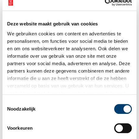
Deze website maakt gebruik van cookies
We gebruiken cookies om content en advertenties te
personaliseren, om functies voor social media te bieden
en om ons websiteverkeer te analyseren. Ook delen we
informatie over uw gebruik van onze site met onze
partners voor social media, adverteren en analyse. Deze
partners kunnen deze gegevens combineren met andere
informatie die u aan ze heeft verstrekt of die ze hebben
verzameld op basis van uw gebruik van hun services. U
gaat akkoord met de cookies en het
privacystatement
als u onze website blijft gebruiken.
Toestemmingsselectie
Noodzakelijk
Uitvaartverzorging IJmond (Beyerlust), ca. 1950. Collectie Gemeente Beverwijk,
Noord-Hollands Archief.
Voorkeuren
Beyerlust in Beverwijk