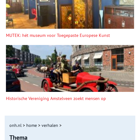
MUTEK: hét museum voor Toegepaste Europese Kunst
Historische Vereniging Amstelveen zoekt mensen op
onh.nl
>
home
>
verhalen
>
Thema