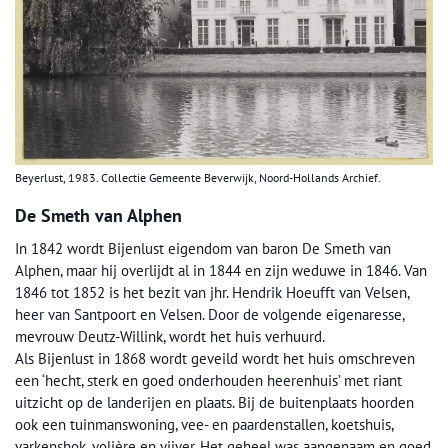
Beyerlust, 1983. Collectie Gemeente Beverwijk, Noord-Hollands Archief.
De Smeth van Alphen
In 1842 wordt Bijenlust eigendom van baron De Smeth van
Alphen, maar hij overlijdt al in 1844 en zijn weduwe in 1846. Van
1846 tot 1852 is het bezit van jhr. Hendrik Hoeufft van Velsen,
heer van Santpoort en Velsen. Door de volgende eigenaresse,
mevrouw Deutz-Willink, wordt het huis verhuurd.
Als Bijenlust in 1868 wordt geveild wordt het huis omschreven
een ‘hecht, sterk en goed onderhouden heerenhuis’ met riant
uitzicht op de landerijen en plaats. Bij de buitenplaats hoorden
ook een tuinmanswoning, vee- en paardenstallen, koetshuis,
varkenshok, volière en vijver. Het geheel was aangenaam en goed