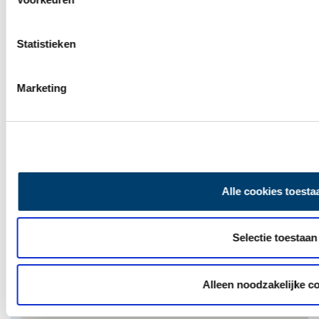
Thema
Statistieken
Bekende Noord-Hollanders
Stad
Marketing
Amsterdam
Delen
Alle cookies toesta
Op de kaart
Selectie toestaan
Alleen noodzakelijke c