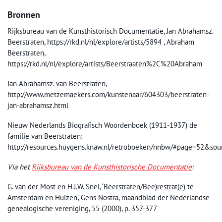
Bronnen
Rijksbureau van de Kunsthistorisch Documentatie, Jan Abrahamsz.
Beerstraten, https://rkd.nl/nl/explore/artists/5894 , Abraham
Beerstraten,
https://rkd.nl/nl/explore/artists/Beerstraaten%2C%20Abraham
Jan Abrahamsz. van Beerstraten,
http://www.metzemaekers.com/kunstenaar/604303/beerstraten-
jan-abrahamsz.html
Nieuw Nederlands Biografisch Woordenboek (1911-1937) de
familie van Beerstraten:
http://resources.huygens.knaw.nl/retroboeken/nnbw/#page=52&s
Via het
Rijksbureau van de Kunsthistorische Documentatie
:
G. van der Most en H.J.W. Snel, ‘Beerstraten/Bee)restrat(e) te
Amsterdam en Huizen’, Gens Nostra, maandblad der Nederlandse
genealogische vereniging, 55 (2000), p. 357-377