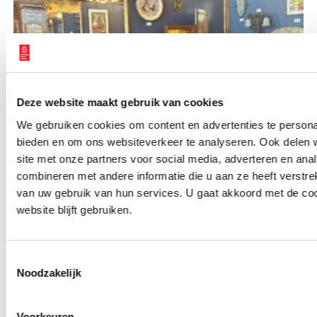
Deze website maakt gebruik van cookies
MUTEK: hét museum voor Toegepaste Europese Kunst
We gebruiken cookies om content en advertenties te personal
bieden en om ons websiteverkeer te analyseren. Ook delen 
site met onze partners voor social media, adverteren en an
combineren met andere informatie die u aan ze heeft verstre
van uw gebruik van hun services. U gaat akkoord met de co
website blijft gebruiken.
Historische Vereniging Amstelveen zoekt mensen op
Toestemmingsselectie
Noodzakelijk
Voorkeuren
onh.nl
>
home
>
verhalen
>