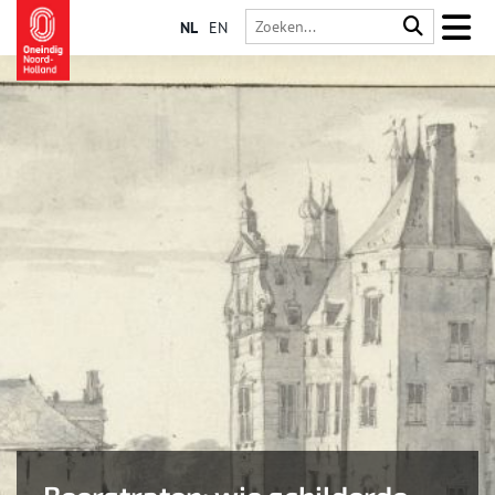
NL
EN