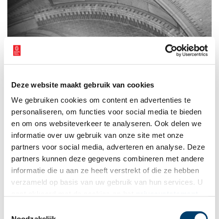
Deze website maakt gebruik van cookies
We gebruiken cookies om content en advertenties te
personaliseren, om functies voor social media te bieden
en om ons websiteverkeer te analyseren. Ook delen we
Gleuf in het gewelf van een zaal in het Rijksmuseum waardoor de
informatie over uw gebruik van onze site met onze
Nachtwacht werd verwijderd tijdens de Duitse inval in Nederland,
partners voor social media, adverteren en analyse. Deze
oktober 1945. Beeld: Charles Breijer, Anefo, Nationaal Archief
partners kunnen deze gegevens combineren met andere
informatie die u aan ze heeft verstrekt of die ze hebben
Op reis
verzameld op basis van uw gebruik van hun services. U
Ondanks al deze voorzorgsmaatregelen bleef iedereen op zijn
gaat akkoord met de cookies en het
privacystatement
hoede en kon het gebeuren dat op een mooie zondagochtend in
als u onze website blijft gebruiken.
Toestemmingsselectie
mei een Nederlandse mijnenveger bij het kasteel verscheen. Het
Noodzakelijk