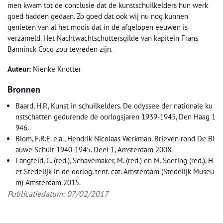
men kwam tot de conclusie dat de kunstschuilkelders hun werk
goed hadden gedaan. Zo goed dat ook wij nu nog kunnen
genieten van al het moois dat in de afgelopen eeuwen is
verzameld. Het Nachtwachtschuttersgilde van kapitein Frans
Banninck Cocq zou tevreden zijn.
Auteur:
Nienke Knotter
Bronnen
Baard, H.P., Kunst in schuilkelders. De odyssee der nationale ku
nstschatten gedurende de oorlogsjaren 1939-1945, Den Haag 1
946.
Blom, F.R.E. e.a., Hendrik Nicolaas Werkman. Brieven rond De Bl
auwe Schuit 1940-1945. Deel 1, Amsterdam 2008.
Langfeld, G. (red.), Schavemaker, M. (red.) en M. Soeting (red.), H
et Stedelijk in de oorlog, tent. cat. Amsterdam (Stedelijk Museu
m) Amsterdam 2015.
Publicatiedatum: 07/02/2017