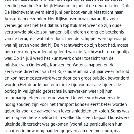
zending van het Stedelijk Museum in juni al de deur uit ging. Ook
De Nachtwacht werd eind juni per boot vanuit Maastricht naar
Amsterdam gezonden. Het Rijksmuseum was natuurlijk zeer
verheugd met het feit dat hun topstuk snel weer op zijn oude
vertrouwde plekje zou hangen, bij anderen drong de betekenis
van de terugreis wat later door. Toen de schipper werd gevraagd
wat hij ervan vond dat hij De Nachtwacht op zijn boot had, moest
hem eerst nog worden uitgelegd wat die Nachtwacht nu eigenlijk
was. Op 14 juli werd het kunstwerk onder toezicht van de
minister van Onderwijs, Kunsten en Wetenschappen en de
kersverse directeur van het Rijksmuseum na vijf jaar weer ontrold
en kon het meesterwerk weer door een groot publiek bewonderd
worden.Het duurde nog een flinke tijd voordat alle tijdens de
oorlog in veiligheid gebrachte kunstwerken weer bij hun
rechtmatige eigenaar terug waren. De vele vrachtwagens die
nodig zouden zijn voor het transport konden eerst beter worden
gebruikt voor de aanvoer van levensmiddelen en kolen. Soms was
het nog een hele zoektocht in welke kluis een bepaald kunstwerk
uiteindelijk terecht was gekomen (vooral als particulieren hun
schatten in bewaring hadden gegeven aan een museum), maar