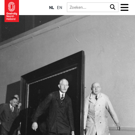
NL
EN