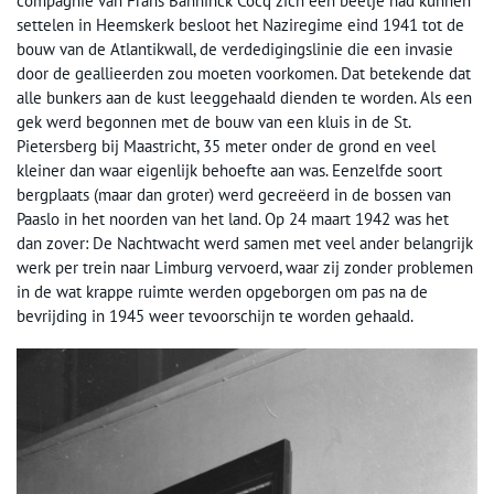
compagnie van Frans Banninck Cocq zich een beetje had kunnen
settelen in Heemskerk besloot het Naziregime eind 1941 tot de
bouw van de Atlantikwall, de verdedigingslinie die een invasie
door de geallieerden zou moeten voorkomen. Dat betekende dat
alle bunkers aan de kust leeggehaald dienden te worden. Als een
gek werd begonnen met de bouw van een kluis in de St.
Pietersberg bij Maastricht, 35 meter onder de grond en veel
kleiner dan waar eigenlijk behoefte aan was. Eenzelfde soort
bergplaats (maar dan groter) werd gecreëerd in de bossen van
Paaslo in het noorden van het land. Op 24 maart 1942 was het
dan zover: De Nachtwacht werd samen met veel ander belangrijk
werk per trein naar Limburg vervoerd, waar zij zonder problemen
in de wat krappe ruimte werden opgeborgen om pas na de
bevrijding in 1945 weer tevoorschijn te worden gehaald.