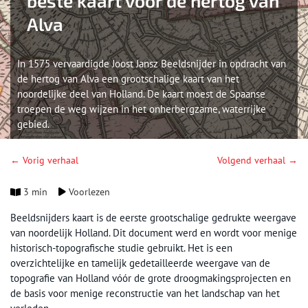
beste kaart voor de hertog van
Alva
In 1575 vervaardigde Joost Jansz Beeldsnijder in opdracht van
de hertog van Alva een grootschalige kaart van het
noordelijke deel van Holland. De kaart moest de Spaanse
troepen de weg wijzen in het onherbergzame, waterrijke
gebied.
← Vorig verhaal
Volgend verhaal →
3 min
Voorlezen
Beeldsnijders kaart is de eerste grootschalige gedrukte weergave
van noordelijk Holland. Dit document werd en wordt voor menige
historisch-topografische studie gebruikt. Het is een
overzichtelijke en tamelijk gedetailleerde weergave van de
topografie van Holland vóór de grote droogmakingsprojecten en
de basis voor menige reconstructie van het landschap van het