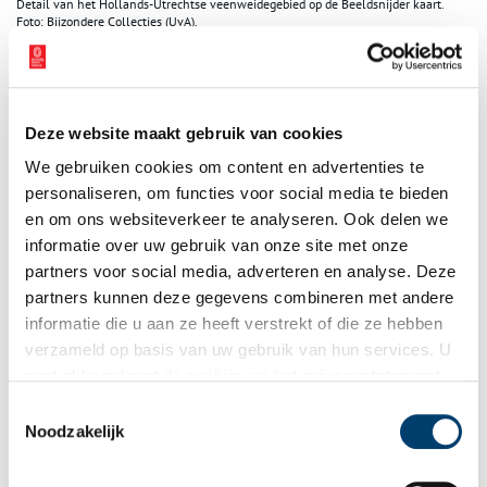
Detail van het Hollands-Utrechtse veenweidegebied op de Beeldsnijder kaart.
Foto: Bijzondere Collecties (UvA).
Achttiende-eeuwse reproductie
Ook in de achttiende eeuw moet het al een zeldzame kaart zijn
geweest. De Leidse geleerde Johannes Le Francq van Berkhey, die
Deze website maakt gebruik van cookies
een grote belangstelling voor de geschiedenis van Holland had,
We gebruiken cookies om content en advertenties te
kon zich gelukkig prijzen een van de weinige exemplaren in zijn
bezit te hebben. Hij bezorgde daarvan in 1778 deze reproductie.
personaliseren, om functies voor social media te bieden
De desbetreffende advertentie sprak van een ‘zeer oude en
en om ons websiteverkeer te analyseren. Ook delen we
ongemeen raare kaart van Noord-Holland en West-Vriesland’, wat
informatie over uw gebruik van onze site met onze
de zeldzaamheid van het origineel bevestigt.
partners voor social media, adverteren en analyse. Deze
partners kunnen deze gegevens combineren met andere
De
Vernieuwde kaart van Noord-Holland … met alle
informatie die u aan ze heeft verstrekt of die ze hebben
naauwkeurigheid gevolgd, naar de caerte van Joost Jansz
verzameld op basis van uw gebruik van hun services. U
Beelsnyder
is een getrouwe inhoudelijke weergave van het
gaat akkoord met de cookies en het
privacystatement
origineel, zoals ook wij dat van facsimile-uitgaven vereisen. Maar
als u onze website blijft gebruiken.
indertijd stond de producent geen fotografie ten dienste en
Toestemmingsselectie
moest de kaart met de hand worden gekopieerd en
Noodzakelijk
nagegraveerd. Behoudens kleinigheden is dat uitstekend gelukt.
Het enige waarin de aanblik van de kaart van het origineel