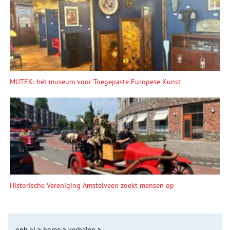
MUTEK: hét museum voor Toegepaste Europese Kunst
Historische Vereniging Amstelveen zoekt mensen op
onh.nl
>
home
>
verhalen
>