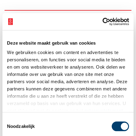
Ontvang de nieuwsbrief
Wilt u op de hoogte blijven van de mooiste verhalen en het
laatste erfgoednieuws? Schrijf u dan nu in voor onze
Deze website maakt gebruik van cookies
wekelijkse nieuwsbrief!
We gebruiken cookies om content en advertenties te
personaliseren, om functies voor social media te bieden
en om ons websiteverkeer te analyseren. Ook delen we
informatie over uw gebruik van onze site met onze
Bij inschrijving gaat u akkoord met ons
privacybeleid
.
partners voor social media, adverteren en analyse. Deze
partners kunnen deze gegevens combineren met andere
Aanvullingen
informatie die u aan ze heeft verstrekt of die ze hebben
verzameld op basis van uw gebruik van hun services. U
Vul deze informatie aan of geef een reactie.
gaat akkoord met de cookies en het
privacystatement
als u onze website blijft gebruiken.
Toestemmingsselectie
Noodzakelijk