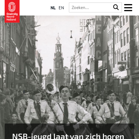
NL
EN
NSB-jeugd laat van zich horen