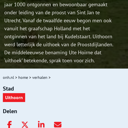
jaar 1000 ontgonnen en bewoonbaar gemaakt
onder leiding van de proost van Sint Jan te
Utrecht. Vanaf de twaalfde eeuw begon men ook
vanuit het graafschap Holland met het
ontginnen van het land bij Kudelstaart. Uithoorn
werd letterlijk de uithoek van de Proostdijlanden.
De middeleeuwse benaming Ute Hoirne dat
‘uithoek’ betekende, sprak toen voor zich.
onh.nl
>
home
>
verhalen
>
Stad
Uithoorn
Delen