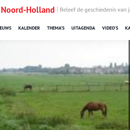
 Noord-Holland
Beleef de geschiedenis van 
IEUWS
KALENDER
THEMA’S
UITAGENDA
VIDEO’S
K