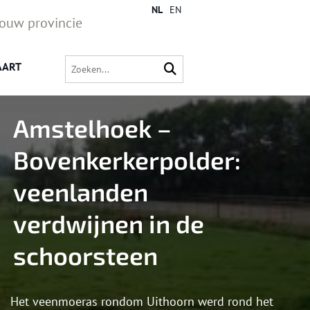
NL
EN
jouw provincie
AART
Amstelhoek –
Bovenkerkerpolder:
veenlanden
verdwijnen in de
schoorsteen
Het veenmoeras rondom Uithoorn werd rond het