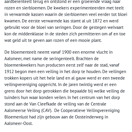
aardbeienteelt terug en ontstond er een groeiende vraag naar
rozen en sierbloemen. De kwekers experimenteerden met teelt
in verwarmde kassen waarin de sierbloemen veel eerder tot bloei
kwamen. De eerste verwarmde kas stamt al uit 1872 en werd
gebruikt voor de bloei van seringen. Door de gestegen welvaart
kon de middenklasse in de steden zich permitteren om af en toe
wat geld uit te geven aan rozen of een mooie plant.
De bloementeelt neemt vanaf 1900 een enorme vlucht in
Aalsmeer, met name de seringenteelt. Brachten de
bloemenkwekers hun producten eerst zelf naar de stad, vanaf
1912 begon men een veiling in het dorp te houden. De veilingen
trokken kopers uit het hele land en al gauw werd er een tweede
veilingvereniging opgericht. In de jaren twintig werd er een
grens door het dorp getrokken die bepaalde bij welke veiling de
tuinders hun waar konden veilen. In het centrum van het dorp
stond aan de Van Cleefkade de veiling van de Centrale
Aalsmeerse Veiling (CAV). De Coöperatieve Veilingvereniging
Bloemenlust had zijn gebouw aan de Oosteinderweg in
Aalsmeer-Oost.