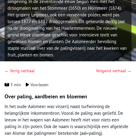
omgeving. In de zeventiende eeuw begon men met het
droogmalen van het Stommeer (1650) en Hornmeer (1674).
Het grotere Legmeer, ook een verveende polder, werd pas
tussen 1877 en 1882 drooggemalen. Dit gebeurde dertig jaar
na de droogmaking van het Haarlemmermeer. De nieuwe
grond bleek uitermate geschikt voor intensieve teelt van
gewassen, bomen en planten. De Aalsmeerder bevolking
stapte massaal over van de palingvisserij naar het kweken van
fruit, planten en bomen.
← Vorig verhaal
Volgend verhaal →
3 min
Voorlezen
Over paling, aardbeien en bloemen
In het oude Aalsmeer was visserij naast turfwinning de
belangrijkste inkomstenbron. Vooral de paling was geliefd. De
leeuw in het wapen van Aalsmeer heeft niet voor niets een
paling in zijn poten. Ook de naam is waarschijnlijk een afgeleide
van Alsmar dat ‘palingmeer’ betekende (aal=paling).