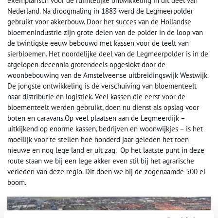
exemplarisch voor de ruimtelijke ontwikkeling in dit deel van
Nederland. Na droogmaling in 1883 werd de Legmeerpolder
gebruikt voor akkerbouw. Door het succes van de Hollandse
bloemenindustrie zijn grote delen van de polder in de loop van
de twintigste eeuw bebouwd met kassen voor de teelt van
sierbloemen. Het noordelijke deel van de Legmeerpolder is in de
afgelopen decennia grotendeels opgeslokt door de
woonbebouwing van de Amstelveense uitbreidingswijk Westwijk.
De jongste ontwikkeling is de verschuiving van bloementeelt
naar distributie en logistiek. Veel kassen die eerst voor de
bloementeelt werden gebruikt, doen nu dienst als opslag voor
boten en caravans.Op veel plaatsen aan de Legmeerdijk –
uitkijkend op enorme kassen, bedrijven en woonwijkjes – is het
moeilijk voor te stellen hoe honderd jaar geleden het toen
nieuwe en nog lege land er uit zag. Op het laatste punt in deze
route staan we bij een lege akker even stil bij het agrarische
verleden van deze regio. Dit doen we bij de zogenaamde 500 el
boom.