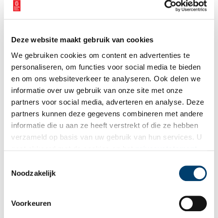
Deze website maakt gebruik van cookies
We gebruiken cookies om content en advertenties te
personaliseren, om functies voor social media te bieden
en om ons websiteverkeer te analyseren. Ook delen we
informatie over uw gebruik van onze site met onze
partners voor social media, adverteren en analyse. Deze
partners kunnen deze gegevens combineren met andere
Kassen in de Legmeerpolder. Bron: Projectbureau N201+
informatie die u aan ze heeft verstrekt of die ze hebben
verzameld op basis van uw gebruik van hun services. U
Publicatiedatum: 20/03/2012
gaat akkoord met de cookies en het
privacystatement
als u onze website blijft gebruiken.
Toestemmingsselectie
Noodzakelijk
Ontvang de nieuwsbrief
Voorkeuren
Wilt u op de hoogte blijven van de mooiste verhalen en het