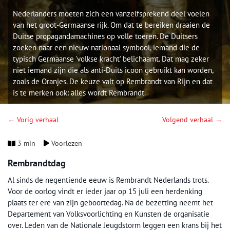
Nederlanders moeten zich een vanzelfsprekend deel voelen
van het groot-Germaanse rijk. Om dat te bereiken draaien de
Duitse propagandamachines op volle toeren. De Duitsers
zoeken naar een nieuw nationaal symbool, iemand die de
typisch Germaanse 'volkse kracht' belichaamt. Dat mag zeker
niet iemand zijn die als anti-Duits icoon gebruikt kan worden,
zoals de Oranjes. De keuze valt op Rembrandt van Rijn en dat
is te merken ook: alles wordt Rembrandt.
← Vorig verhaal
Volgend verhaal →
3 min
Voorlezen
Rembrandtdag
Al sinds de negentiende eeuw is Rembrandt Nederlands trots.
Voor de oorlog vindt er ieder jaar op 15 juli een herdenking
plaats ter ere van zijn geboortedag. Na de bezetting neemt het
Departement van Volksvoorlichting en Kunsten de organisatie
over. Leden van de Nationale Jeugdstorm leggen een krans bij het