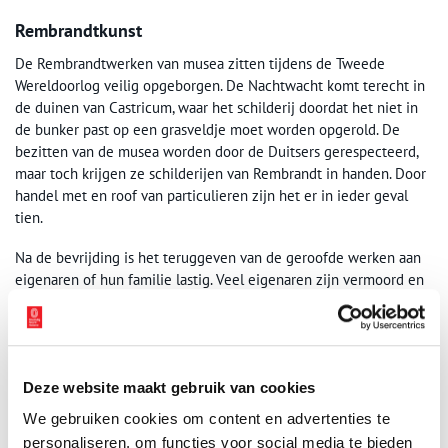
Rembrandtkunst
De Rembrandtwerken van musea zitten tijdens de Tweede
Wereldoorlog veilig opgeborgen. De Nachtwacht komt terecht in
de duinen van Castricum, waar het schilderij doordat het niet in
de bunker past op een grasveldje moet worden opgerold. De
bezitten van de musea worden door de Duitsers gerespecteerd,
maar toch krijgen ze schilderijen van Rembrandt in handen. Door
handel met en roof van particulieren zijn het er in ieder geval
tien.
Na de bevrijding is het teruggeven van de geroofde werken aan
eigenaren of hun familie lastig. Veel eigenaren zijn vermoord en
er is de mogelijkheid dat de schilderijen vrijwillig zijn verkocht.
Als teruggave niet mogelijk blijkt, komen de werken in het bezit
van de Nederlandse staat. Nog jaren later zullen families
aanspraak op de werken maken. Bij de musea is dat anders, zij
Deze website maakt gebruik van cookies
krijgen de werken sneller terug. Op 15 juli 1945, wederom op
Rembrandts geboortedag, opent in het Rijksmuseum de
We gebruiken cookies om content en advertenties te
tentoonstelling ‘Weerzien der Meesters’. Er hangen zestien
personaliseren, om functies voor social media te bieden