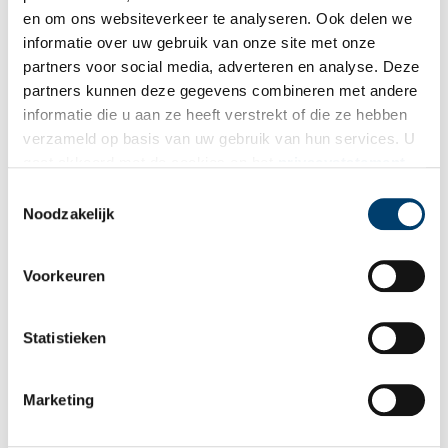
schilderijen van Rembrandt. In de drie maanden dat de
en om ons websiteverkeer te analyseren. Ook delen we
tentoonstelling staat, komen er 166.000 bezoekers op af.
informatie over uw gebruik van onze site met onze
partners voor social media, adverteren en analyse. Deze
Nederland krijgt zijn kunstschatten en nationale held weer terug.
De nazi’s hebben Rembrandt gezien als de belichaming van ‘dé
partners kunnen deze gegevens combineren met andere
Germaan’ en buitten dat flink uit. Naast de bovengenoemde
informatie die u aan ze heeft verstrekt of die ze hebben
Rembrandtvereringen is er nog een hele rits andere te noemen,
verzameld op basis van uw gebruik van hun services. U
zoals een Rembrandtopera en een Rembrandtprijs. Dat Rembrandt
gaat akkoord met de cookies en het
privacystatement
in de jodenbuurt woonde en veel joodse taferelen schilderde,
als u onze website blijft gebruiken.
Toestemmingsselectie
waren ze voor het gemak maar even vergeten.
Noodzakelijk
Voorkeuren
Statistieken
Marketing