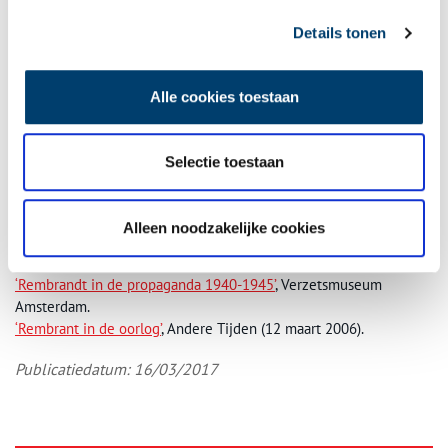
Details tonen
Alle cookies toestaan
De Nachtwacht heeft tijdens de Tweede Wereldoorlog opborgen gelegen in de
duinen. Rembrandt van Rijn, Schutters van wijk II onder leiding van kapitein Frans
Selectie toestaan
Banninck Cocq (1642). Beeld: Rijksmuseum
Auteur
:
Lars van der Kooij
Alleen noodzakelijke cookies
Bronnen:
‘Rembrandt in de propaganda 1940-1945’
, Verzetsmuseum
Amsterdam.
‘Rembrant in de oorlog’
, Andere Tijden (12 maart 2006).
Publicatiedatum: 16/03/2017