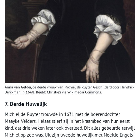
Anna van Gelder, de derde vrouw van Michiel de Ruyter. Geschilderd door Hendrick
Berckman in 1668. Beeld: Christie’s via Wikimedia Commons.
7. Derde Huwelijk
Michiel de Ruyter trouwde in 1631 met de boerendochter
Maayke Velders. Helaas stierf zij in het kraambed van hun eerst
kind, dat drie weken later ook overleed. Dit alles gebeurde terwijl
Michiel op zee was. Uit zijn tweede huwelijk met Neeltje Engels