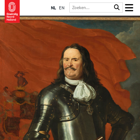
NL
EN