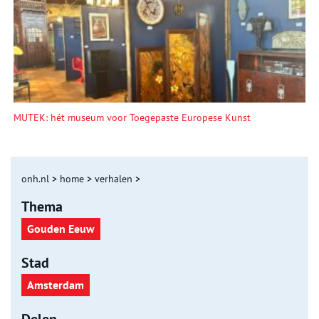
MUTEK: hét museum voor Toegepaste Europese Kunst
onh.nl
>
home
>
verhalen
>
Thema
Gouden Eeuw
Stad
Amsterdam