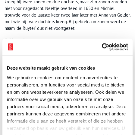
kreeg hij twee zonen en drie dochters, maar zijn zonen zorgden
niet voor nageslacht. Neeltje overleed in 1650 en Michiel
trouwde voor de laatste keer twee jaar later met Anna van Gelder,
met wie hij twee dochters kreeg. Bij gebrek aan zonen werd de
naam ‘de Ruyter’ dus niet voortgezet.
8. Vijanden
Tussen de laatste twee Engels-Nederlandse oorlogen werd
Michiel tegen zijn zin thuisgehouden door Johan de Witt, om te
voorkomen dat hij zou sneuvelen. Als dat wel zou gebeuren, zou
Deze website maakt gebruik van cookies
De Witt een van de belangrijkste steunpilaren van zijn regime
kwijtraken. De Ruyter bezat een aanzienlijk kapitaal en had ook
We gebruiken cookies om content en advertenties te
politieke vijanden, zoals de oranjegezinde admiraal Tromp. In
personaliseren, om functies voor social media te bieden
1672 ontsnapte hij maar net aan een moordaanslag. Een
en om ons websiteverkeer te analyseren. Ook delen we
aanhanger van Tromp had geprobeerd Michiel De Ruyter in de hal
informatie over uw gebruik van onze site met onze
van zijn huis met een broodmes te doden.
partners voor social media, adverteren en analyse. Deze
partners kunnen deze gegevens combineren met andere
informatie die u aan ze heeft verstrekt of die ze hebben
verzameld op basis van uw gebruik van hun services. U