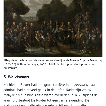
Allegorie op de bloei van de Nederlandse visserij na de Tweede Engelse Zeeoorlog
(1665-67). Willem Eversdijck, 1667 – 1671. Beeld: Rijksstudio, Rijksmuseum.
Amsterdam
3. Walvisvaart
Michiel de Ruyter had een grote carrière in de zeevaart, maar
admiraal had niet veel geluk in de liefde. Nadat zijn vrouw
Maayke en hun kind Aaltje waren overleden in 1631 tijdens de
kraamtijd, besloot De Ruyter tot een carrièrewending. De
walvisvaart werd zijn nieuwe missie. Hij werd door zijn