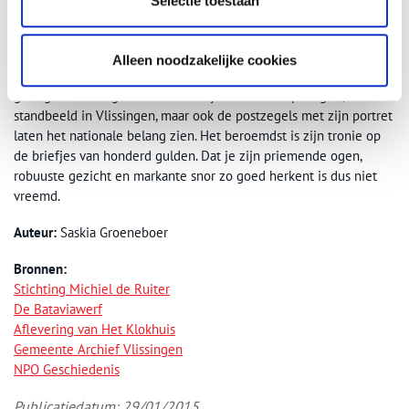
Selectie toestaan
later worden voltooid.
10. Honderd Gulden
Alleen noodzakelijke cookies
De vele onderscheidingen, titels en afbeeldingen van Michiel
getuigen van de grootsheid van zijn daden. Het praalgraf, het
standbeeld in Vlissingen, maar ook de postzegels met zijn portret
laten het nationale belang zien. Het beroemdst is zijn tronie op
de briefjes van honderd gulden. Dat je zijn priemende ogen,
robuuste gezicht en markante snor zo goed herkent is dus niet
vreemd.
Auteur:
Saskia Groeneboer
Bronnen:
Stichting Michiel de Ruiter
De Bataviawerf
Aflevering van Het Klokhuis
Gemeente Archief Vlissingen
NPO Geschiedenis
Publicatiedatum: 29/01/2015