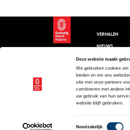
oude Rechthuis in Uitgeest. De
p
gidsen vertellen u het verhaal
s
over de geschiedenis van deze
E
plaatsen en van het bijzondere
i
Oer-IJ landschap en wat daar nu
nog van te zien en te beleven
VERHALEN
is.
NIEUWS
KALENDER
Deze website maakt gebru
We gebruiken cookies om c
THEMA’S
bieden en om ons websitev
ACTIVITEITEN
site met onze partners vo
combineren met andere inf
VIDEO’S
uw gebruik van hun servic
website blijft gebruiken.
© ONH | 2026
Toestemmingsselectie
Noodzakelijk