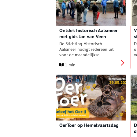
f
g
g
l
Ontdek historisch Aalsmeer
V
met gids Jan van Veen
s
De Stichting Historisch
D
Aalsmeer nodigt iedereen uit
o
voor de maandelijkse
v
dorpswandeling op zaterdag 30
7
1 min
augustus. Onder leiding van
A
geschiedeniskenner en
V
voormalig schooldirecteur Jan
u
van Veen maakt u een boeiende
s
ontdekkingstocht door
Aalsmeer-Centrum. Tijdens deze
wandeling deelt de gids zijn
passie voor historie en vertelt
hij verrassende verhalen over
monumenten en markante
plekken in het oude dorp.
OerToer op Hemelvaartsdag
D
d