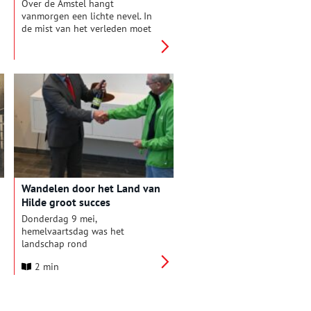
Over de Amstel hangt
vanmorgen een lichte nevel. In
de mist van het verleden moet
het eerste tufstenen kerkje in
Amstelland hier, in Ouderkerk,
zijn gebouwd. Rond het jaar
1100. Prima startpunt voor een
tocht door de tijd. Langs de
Bullewijk naar de Gaasp en de
Diem.
Wandelen door het Land van
Hilde groot succes
Donderdag 9 mei,
hemelvaartsdag was het
landschap rond
archeologiemuseum Huis van
2 min
Hilde in Castricum het decor
voor een nieuw
wandelevenement: Wandelen
door het Land van Hilde. Onder