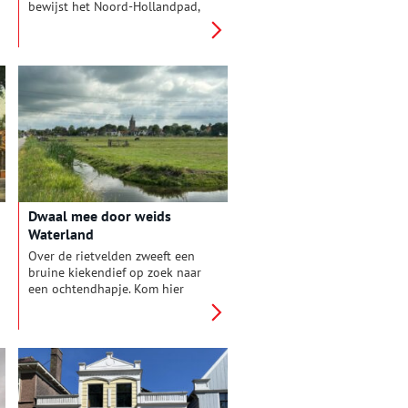
bewijst het Noord-Hollandpad,
dat 16 etappes telt, van Texel
naar het Gooi. Oneindig Noord-
Holland sprak met Vladimir
Mars. Hij ontwierp de
wandelroutes en schreef de
daarbij behorende gids.
Dwaal mee door weids
Waterland
Over de rietvelden zweeft een
bruine kiekendief op zoek naar
een ochtendhapje. Kom hier
biologische melk drinken,
nodigt een bord langs de
Broekergouw uit. In de verte
luidt een kerkklok. Dwaal mee
door het groene Waterland.