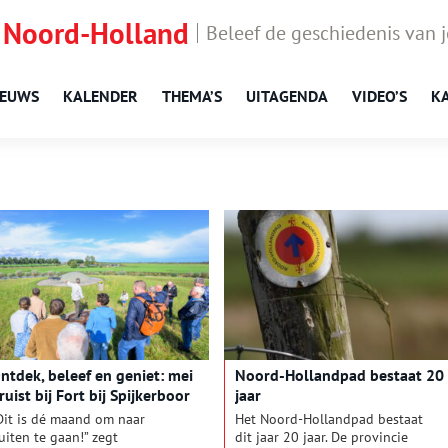
 Noord-Holland
Beleef de geschiedenis van 
IEUWS
KALENDER
THEMA’S
UITAGENDA
VIDEO’S
K
ntdek, beleef en geniet: mei
Noord-Hollandpad bestaat 20
ruist bij Fort bij Spijkerboor
jaar
Dit is dé maand om naar
Het Noord-Hollandpad bestaat
uiten te gaan!” zegt
dit jaar 20 jaar. De provincie