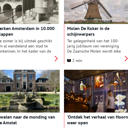
ietsers en iedereen die
keukenmeisjes en de
eïnteresseerd is in de
slagersknecht komt voorbij en u
eschiedenis van dit bijzondere
bezoekt het familiegraf van de
andschap.
eerste vrouw van de stichter
van het Pinetum, Benjamin
erken Amsterdam in 10.000
Molen De Koker in de
Willem Blijdenstein.
tappen
schijnwerpers
e zomer is bij uitstek geschikt
Ter gelegenheid van het 100-
m al wandelend een stad te
jarig jubileum van vereniging
erkennen. In het kader van de
De Zaansche Molen wordt elke
50ste verjaardag van
maand een molen uitgelicht. In
2 min
msterdam bracht uitgeverij
juli is dat pel- en meelmolen De
an Oorschot een nieuwe druk
Koker in Wormer.
it van ‘Amsterdam in 10.000
tappen’.
walen naar de monding van
‘Ontdek het verhaal van Hoorn
e Amstel
weer open