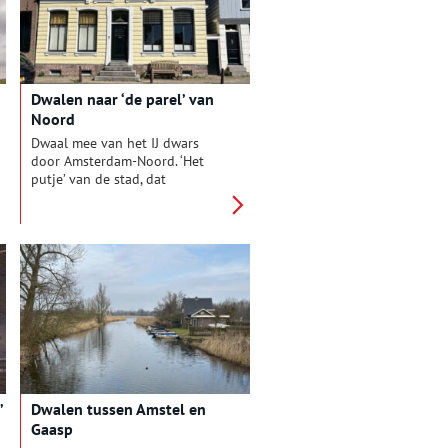
Dwalen naar ‘de parel’ van
Noord
Dwaal mee van het IJ dwars
door Amsterdam-Noord. ‘Het
putje’ van de stad, dat
uitgroeide tot een van ‘de
coolste’ buurten. Waar zelfs
straatputten een historisch
verhaal vertellen. En waar
Rembrandt kwam om Elsje te
tekenen.
’
Dwalen tussen Amstel en
Gaasp