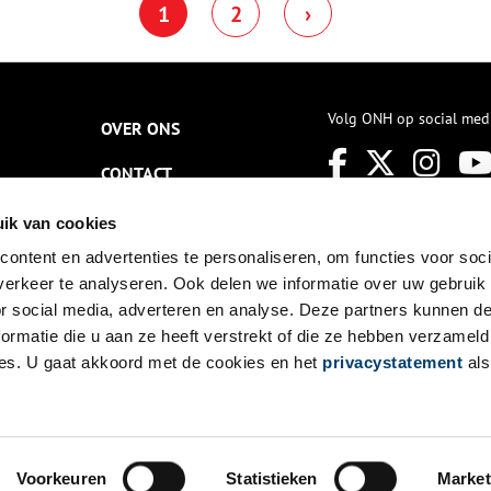
1
2
›
olderland. Langs de sloot
luipt een grote zilverreiger.
en aalscholver duikt plots op
n de fortgracht.
Volg ONH op social med
OVER ONS
CONTACT
NIEUWSBRIEF
ik van cookies
ontent en advertenties te personaliseren, om functies voor soci
DISCLAIMER
erkeer te analyseren. Ook delen we informatie over uw gebruik
PRIVACY
or social media, adverteren en analyse. Deze partners kunnen 
ormatie die u aan ze heeft verstrekt of die ze hebben verzameld
TOEGANKELIJKHEID
es. U gaat akkoord met de cookies en het
privacystatement
als
Voorkeuren
Statistieken
Market