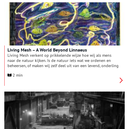
heden.
Living Mesh – A World Beyond Linnaeus
Living Mesh verkent op prikkelende wijze hoe wij als mens
naar de natuur kijken. Is de natuur iets wat we ordenen en
beheersen, of maken wij zelf deel uit van een levend, onderling
verbonden geheel? Vertrekpunt van de tentoonstelling is het
2 min
invloedrijke classificatiesysteem dat de Zweedse botanicus
Carl Linnaeus ontwikkelde tijdens zijn verblijf op buitenplaats
De Hartekamp in Heemstede. Dit systeem, dat nauw verweven
is met koloniale denkbeelden, bepaalde eeuwenlang onze blik
op de natuur. Zestien hedendaagse kunstenaars kijken hier
anders naar en benaderen de natuur als een netwerk van
relaties, waarin alles met elkaar verbonden en in beweging is.
De tentoonstelling is samengesteld door gastcurator Kim
Knoppers.