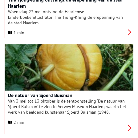
Haarlem
Woensdag 22 mei ontving de Haarlemse
kinderboekenillustrator Thé Tjong-Khing de erepenning van
de stad Haarlem.
1 min
De natuur van Sjoerd Buisman
Van 3 mei tot 13 oktober is de tentoonstelling ‘De natuur van
Sjoerd Buisman’ te zien in Verwey Museum Haarlem, waarin het
werk van beeldend kunstenaar Sjoerd Buisman (1948,
Gorinchem) centraal staat. Buisman, een pionier in het
2 min
experimenteren met natuurlijke materialen, nodigt de
toeschouwer uit om op een vernieuwende manier naar de
natuur te kijken. De tentoonstelling omvat zorgvuldig