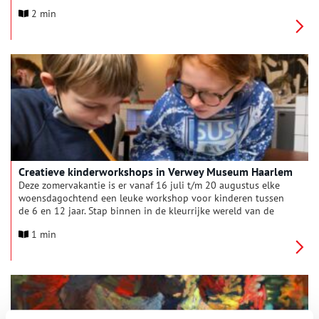
bijzondere actie: vereeuwig jezelf, je buurvrouw, opa,
2 min
voetbalcoach of favoriete leraar en wordt onderdeel van onze
tentoonstelling Allemaal Haarlemmers.
Creatieve kinderworkshops in Verwey Museum Haarlem
Deze zomervakantie is er vanaf 16 juli t/m 20 augustus elke
woensdagochtend een leuke workshop voor kinderen tussen
de 6 en 12 jaar. Stap binnen in de kleurrijke wereld van de
beroemde Haarlemse kunstenaar Kees Verwey en zijn vrouw
1 min
Jeanne. Neem een kijkje in de tentoonstellingen en ga daarna
zelf aan de slag met het maken van je eigen mini-atelier of
borduurwerk. Een unieke ervaring voor jonge kunstenaars in
de dop!