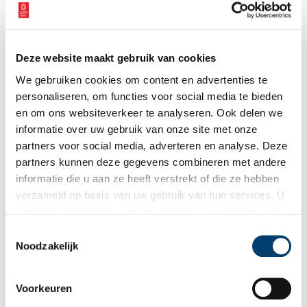
Deze website maakt gebruik van cookies
125 jaar Kees Verwey
We gebruiken cookies om content en advertenties te
Wanneer op Hemelvaartsdag alle zalen van het Verwey
Museum Haarlem – met uitzondering van de historische
personaliseren, om functies voor social media te bieden
tentoonstelling ‘Allemaal Haarlemmers’ – gevuld zijn met kunst
en om ons websiteverkeer te analyseren. Ook delen we
en verhalen over het leven van Kees Verwey, vieren wij
informatie over uw gebruik van onze site met onze
1 min
feestelijk zijn 125-jarig jubileum. Iedereen is van harte
welkom! Zoals het hoort bij een feestje: wie jarig is, trakteert!
partners voor social media, adverteren en analyse. Deze
Ontdek de tentoonstellingen en geniet op deze bijzondere
partners kunnen deze gegevens combineren met andere
dag van gratis rondleidingen en live muziek. Er is een
informatie die u aan ze heeft verstrekt of die ze hebben
knutselhoek voor de kids en wij trakteren uiteraard op een
lekker hapje en drankje.
verzameld op basis van uw gebruik van hun services. U
gaat akkoord met de cookies en het
privacystatement
als u onze website blijft gebruiken.
Toestemmingsselectie
Noodzakelijk
Brongebouw: Opkomst en ondergang van een Haarlems
Voorkeuren
kuuroord