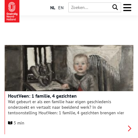
NL
EN
HoutVeen: 1 familie, 4 gezichten
Wat gebeurt er als een familie haar eigen geschiedenis
onderzoekt en vertaalt naar beeldend werk? In de
tentoonstelling HoutVeen: 1 familie, 4 gezichten brengen vier
kunstenaars uit één familie hun werk samen. Broer en zus Peter
3 min
en Marja van Hout en haar zoons Erik en Floris van der Veen
duiken in hun gedeelde verleden en laten zien hoe
familieverhalen en koloniale geschiedenis doorwerken in het