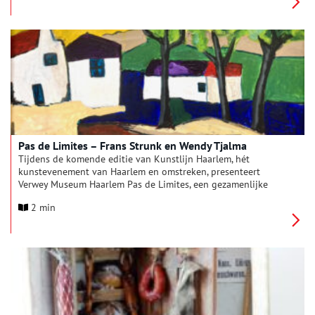
op groot formaat. Haar werk is sterk geworteld in haar
persoonlijke ervaring van de natuur en creëert een zeldzaam
moment van mentale ademruimte in een overvolle, snelle
wereld.
Pas de Limites – Frans Strunk en Wendy Tjalma
Tijdens de komende editie van Kunstlijn Haarlem, hét
kunstevenement van Haarlem en omstreken, presenteert
Verwey Museum Haarlem Pas de Limites, een gezamenlijke
tentoonstelling van kunstenaars Frans Strunk en Wendy
2 min
Tjalma. Geïnspireerd door het thema Grenzeloos en hun
gedeelde liefde voor Frankrijk, brengen zij een prachtige
selectie aan schilderijen, schetsboekjes en tekeningen samen.
Van levendige markten tot stille straatjes, van kleurrijke
landschappen tot onverwachte doorkijkjes: de kunstenaars
laten alledaagse plekken in Frankrijk zien in al hun charme en
veelzijdigheid.