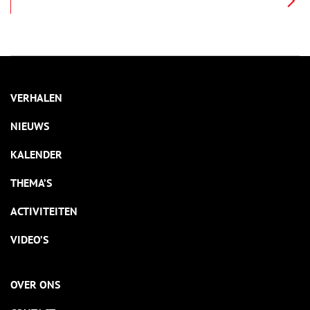
Steijn enige tijd gewerkt in het atelier van Kees Verwey aan de
Spaarne. Ondanks dat ze totaal verschillend zijn, hebben Kees
en Wim een goede band met elkaar. De tentoonstelling Verwey
en Steijn – gedeeld atelier gaat in op hun beider werk, de
invloed van Henri Boot en de verdere ontwikkeling die Verwey
en Steijn doormaken.
VERHALEN
NIEUWS
KALENDER
THEMA’S
ACTIVITEITEN
VIDEO’S
OVER ONS