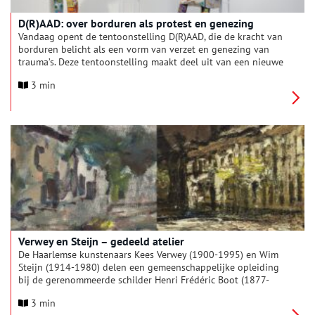
D(R)AAD: over borduren als protest en genezing
Vandaag opent de tentoonstelling D(R)AAD, die de kracht van
borduren belicht als een vorm van verzet en genezing van
trauma’s. Deze tentoonstelling maakt deel uit van een nieuwe
reeks van drie hedendaagse kunsttentoonstellingen genaamd
3 min
Laat Los en Koester. D(R)AAD verbindt verleden en heden door
historische borduurwerken te combineren met hedendaagse
kunstwerken. Daarnaast wordt in D(R)AAD aandacht besteed
aan sociaal-maatschappelijke borduurinitiatieven die borduren
gebruiken als een sociaal bindmiddel of als een middel om
trauma’s, zowel individueel als collectief, te verwerken.
Verwey en Steijn – gedeeld atelier
De Haarlemse kunstenaars Kees Verwey (1900-1995) en Wim
Steijn (1914-1980) delen een gemeenschappelijke opleiding
bij de gerenommeerde schilder Henri Frédéric Boot (1877-
1963). Waarschijnlijk hebben ze elkaar ontmoet in het
3 min
rommelige en vervuilde atelier van Boot. Daarnaast heeft Wim