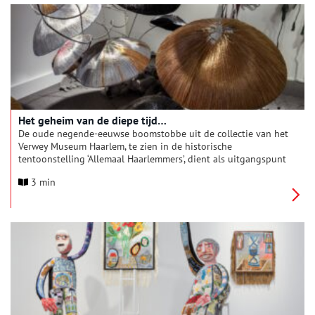
geselecteerde werken, waardoor bezoekers niet alleen inzicht
krijgen in zijn artistieke ontwikkeling, maar ook worden
geconfronteerd met de urgentie van zijn thematiek: de
kwetsbaarheid van de natuur en de noodzaak om in harmonie
met haar te leven.
Het geheim van de diepe tijd…
De oude negende-eeuwse boomstobbe uit de collectie van het
Verwey Museum Haarlem, te zien in de historische
tentoonstelling ‘Allemaal Haarlemmers’, dient als uitgangspunt
voor ‘Het geheim van de diepe tijd…’, de tweede in de reeks
3 min
van drie transhistorische kunsttentoonstellingen ‘Laat los en
koester’. De tentoonstelling opent 3 mei en toont t/m 29
september de werken van Jeanne Aubert, Fabio Barile, Sjoerd
Buisman, Lisa van Casand, Douglas Mandry Jacobien de Rooij
en Tanja Smeets.