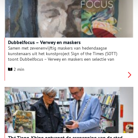
Dubbelfocus – Verwey en maskers
Samen met zevenenvijftig maskers van hedendaagse
kunstenaars uit het kunstproject Sign of the Times (SOTT)
toont Dubbelfocus – Verwey en maskers een selectie van
(zelf)portretten van Kees Verwey (1900-1995). Portretten van
2 min
sculpturen, gezichten, maskers en koppen van dieren zijn een
terugkerend onderwerp in het artistieke oeuvre van Verwey.
Thé Tjong-Khing ontvangt de erepenning van de stad