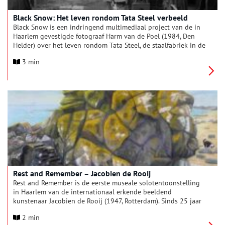
Black Snow: Het leven rondom Tata Steel verbeeld
Black Snow is een indringend multimediaal project van de in
Haarlem gevestigde fotograaf Harm van de Poel (1984, Den
Helder) over het leven rondom Tata Steel, de staalfabriek in de
IJmond. In een regio waar velen afhankelijk zijn van de
3 min
werkgelegenheid die de fabriek biedt, maken anderen zich
zorgen over de klimaat- en gezondheidsproblemen die zij
veroorzaakt. Van de Poel legt de spanningen van deze
complexe werkelijkheid bloot, in zwart-wit en alle
tussenliggende grijstinten.
Rest and Remember – Jacobien de Rooij
Rest and Remember is de eerste museale solotentoonstelling
in Haarlem van de internationaal erkende beeldend
kunstenaar Jacobien de Rooij (1947, Rotterdam). Sinds 25 jaar
woont en werkt zij in Haarlem. Dit overzicht toont haar
2 min
vroegste werken naast haar meest recente pasteltekeningen