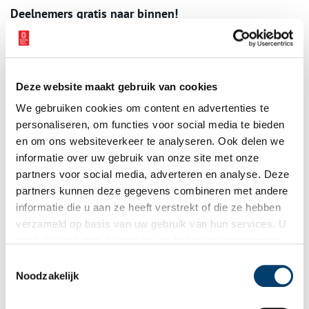
Deelnemers gratis naar binnen!
Op 23 november is het zover: dan is het officieel 780 jaar
geleden dat Haarlem stadsrechten kreeg. Om dat te vieren zijn in
het weekend van 22 en 23 november de inzendingen te
bewonderen in het museum. Extra leuk: deelnemers mogen die
Deze website maakt gebruik van cookies
dagen gratis naar binnen.
We gebruiken cookies om content en advertenties te
Wil je weten wat er nog meer te doen is in de stad rondom de
personaliseren, om functies voor social media te bieden
verjaardag?
Ontdek het hier!
en om ons websiteverkeer te analyseren. Ook delen we
informatie over uw gebruik van onze site met onze
Bron:
Verwey Museum Haarlem
partners voor social media, adverteren en analyse. Deze
partners kunnen deze gegevens combineren met andere
Publicatiedatum: 29/09/2025
informatie die u aan ze heeft verstrekt of die ze hebben
verzameld op basis van uw gebruik van hun services. U
gaat akkoord met de cookies en het
privacystatement
als u onze website blijft gebruiken.
Toestemmingsselectie
Ontvang de nieuwsbrief
Noodzakelijk
Wilt u op de hoogte blijven van de mooiste verhalen en het