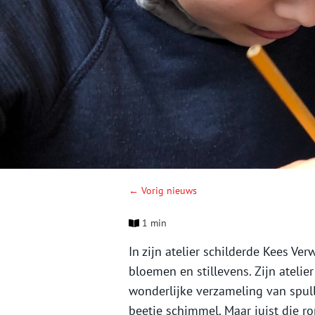
← Vorig nieuws
1 min
In zijn atelier schilderde Kees Ve
bloemen en stillevens. Zijn ateli
wonderlijke verzameling van spull
beetje schimmel. Maar juist die r