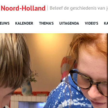
 Noord-Holland
Beleef de geschiedenis van 
IEUWS
KALENDER
THEMA’S
UITAGENDA
VIDEO’S
K