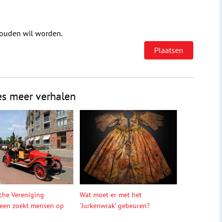
houden wil worden.
es meer verhalen
sche Vereniging
Wat moet er met het
een zoekt mensen op
‘Jurkenwrak’ gebeuren?