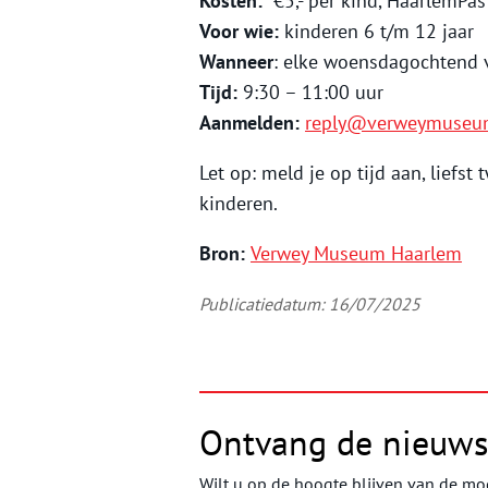
Kosten:
€5,- per kind, HaarlemPas 
Voor wie:
kinderen 6 t/m 12 jaar
Wanneer
: elke woensdagochtend v
Tijd:
9:30 – 11:00 uur
Aanmelden:
reply@verweymuseum
Let op: meld je op tijd aan, liefst
kinderen.
Bron:
Verwey Museum Haarlem
Publicatiedatum: 16/07/2025
Ontvang de nieuws
Wilt u op de hoogte blijven van de moo