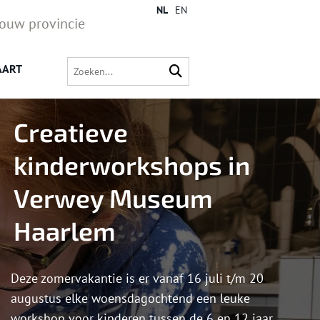
NL
EN
jouw provincie
AART
Creatieve
kinderworkshops in
Verwey Museum
Haarlem
Deze zomervakantie is er vanaf 16 juli t/m 20
augustus elke woensdagochtend een leuke
workshop voor kinderen tussen de 6 en 12 jaar.