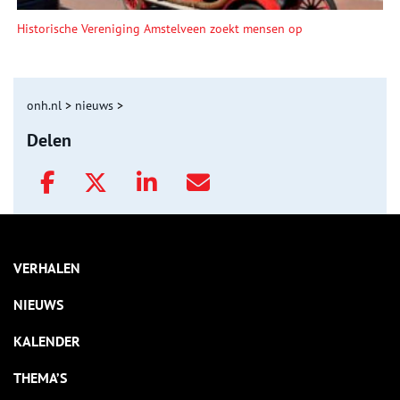
Historische Vereniging Amstelveen zoekt mensen op
onh.nl
>
nieuws
>
Delen
VERHALEN
NIEUWS
KALENDER
THEMA’S