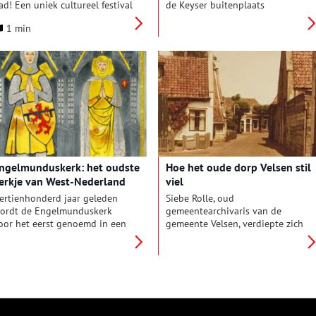
ad! Een uniek cultureel festival
de Keyser buitenplaats
oor jong en oud dat je
Beeckestijn in Velsen-Zuid ‘het
1 min
ergens anders vindt. Stap
mooiste buiten van Amsterdam.’
innen in een wereld waar oude
Anderhalf jaar is er gewerkt om
tenen nieuw leven ademen en
de stijlkamers op te knappen en
aat je meenemen door de
mooi in te richten met
euwenoude verhalen van de
spulletjes die een goed beeld
onumenten van Hendrick de
geven van de mensen die over
eyser.
een periode van 300 jaar op het
buiten hebben gewoond.
ngelmunduskerk: het oudste
Hoe het oude dorp Velsen stil
erkje van West-Nederland
viel
ertienhonderd jaar geleden
Siebe Rolle, oud
ordt de Engelmunduskerk
gemeentearchivaris van de
oor het eerst genoemd in een
gemeente Velsen, verdiepte zich
orkonde. Hiermee behoort de
in de geschiedenis van het
erk tot de oudste of
ouwe dorp waar het
oederkerken in Holland. De
Noordzeekanaal in de jaren
erk heeft veel stormen moeten
zestig flinke stukken vanaf heeft
oorstaan en is meerdere malen
geknabbeld.
erbouwd.