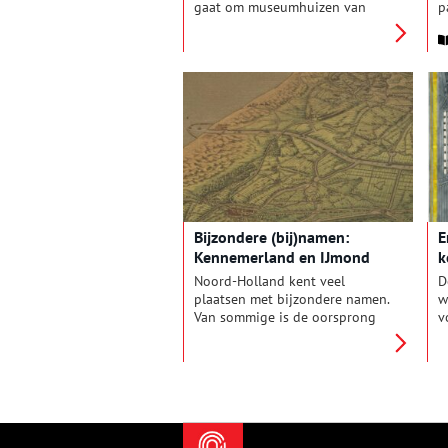
gaat om museumhuizen van
p
Hendrick de Keyser
v
Monumenten, de grootste
n
beheerder van monumentale
b
panden in Nederland. Wieske
s
Wijngaards, één van de twee
l
directeuren, vertelt er graag
e
over.
m
K
Bijzondere (bij)namen:
E
Kennemerland en IJmond
k
Noord-Holland kent veel
D
plaatsen met bijzondere namen.
w
Van sommige is de oorsprong
v
snel vast te stellen, bij andere is
o
het nodig om wat dieper te
k
graven in het verleden. In deze
m
serie verhalen onderzoeken we
k
elke maand een andere regio
d
van onze provincie, om achter
h
de herkomst van de lokale