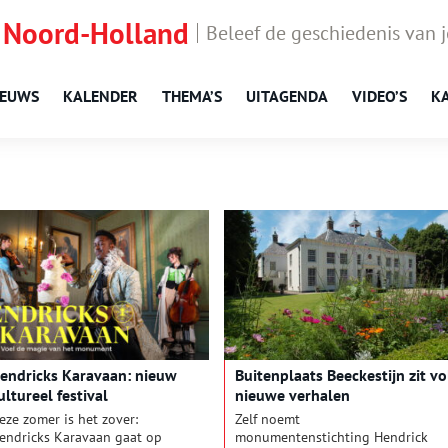
 Noord-Holland
Beleef de geschiedenis van 
IEUWS
KALENDER
THEMA’S
UITAGENDA
VIDEO’S
K
endricks Karavaan: nieuw
Buitenplaats Beeckestijn zit vo
ultureel festival
nieuwe verhalen
eze zomer is het zover:
Zelf noemt
endricks Karavaan gaat op
monumentenstichting Hendrick