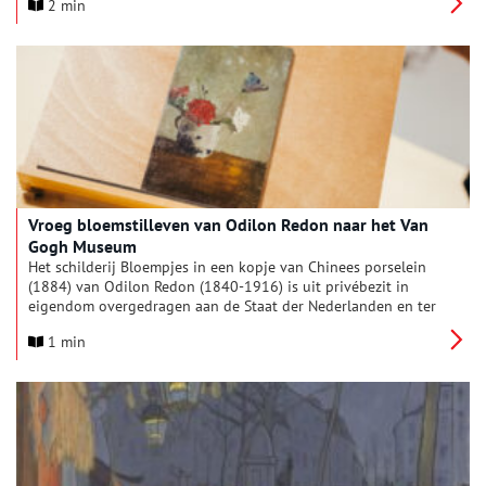
2 min
prentkunst van het fin de siècle centraal: het complete
prentenalbum L’Estampe originale (1893-1895).
Vroeg bloemstilleven van Odilon Redon naar het Van
Gogh Museum
Het schilderij Bloempjes in een kopje van Chinees porselein
(1884) van Odilon Redon (1840-1916) is uit privébezit in
eigendom overgedragen aan de Staat der Nederlanden en ter
plaatsing toevertrouwd aan het Van Gogh Museum. Het
1 min
schilderij betreft een vroeg bloemstilleven, uitgevoerd in
olieverf op paneel en van bescheiden formaat (27 x 15,5 cm).
De intieme schaal en sobere compositie wijzen erop dat Redon
het werk vermoedelijk voor zichzelf schilderde. Met minimale
middelen – enkele bloemen in een Chinees porseleinen kopje
– creëerde hij een verstilde compositie, waarin het heldere
rood van de bloemen scherp afsteekt tegen de rustige
achtergrond.