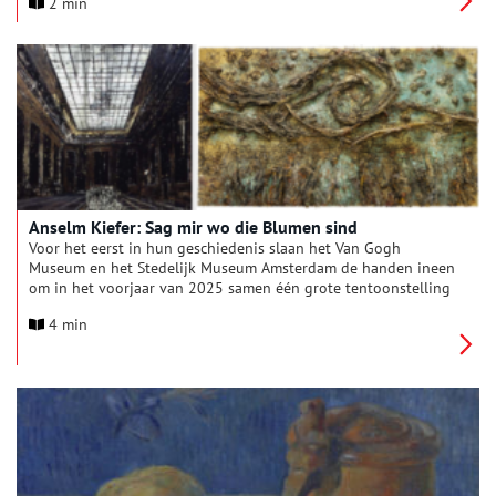
2 min
tot 1890 in dezelfde streek, waar hij werd geraakt door het
scherpe licht en de pracht van de natuur. Nu, meer dan 130
jaar later, weet ook Cowen zijn gevoel van ontroering voor de
Provence in zijn werk te vangen.
Anselm Kiefer: Sag mir wo die Blumen sind
Voor het eerst in hun geschiedenis slaan het Van Gogh
Museum en het Stedelijk Museum Amsterdam de handen ineen
om in het voorjaar van 2025 samen één grote tentoonstelling
te presenteren van een van de belangrijkste kunstenaars van
4 min
onze tijd: Anselm Kiefer. De kunstenaar krijgt een erepodium in
dit tweeluik waarin voor het eerst zijn bijzondere band met
het werk van Vincent van Gogh wordt uitgelicht en alle
publiekslievelingen van Kiefer uit de collectie van het
Stedelijk, het museum dat zo belangrijk is voor zijn loopbaan,
bij elkaar worden getoond. Bovendien zal op beide locaties
nieuw, nog nooit getoond werk van de kunstenaar te zien zijn.