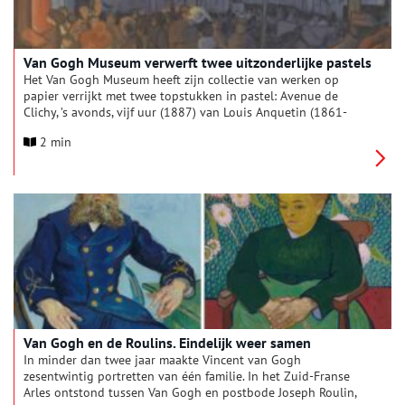
Van Gogh Museum verwerft twee uitzonderlijke pastels
Het Van Gogh Museum heeft zijn collectie van werken op
papier verrijkt met twee topstukken in pastel: Avenue de
Clichy, ’s avonds, vijf uur (1887) van Louis Anquetin (1861-
1932) en Het Comomeer (1897) van William Degouve de
2 min
Nuncques (1867-1935).
Van Gogh en de Roulins. Eindelijk weer samen
In minder dan twee jaar maakte Vincent van Gogh
zesentwintig portretten van één familie. In het Zuid-Franse
Arles ontstond tussen Van Gogh en postbode Joseph Roulin,