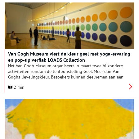
beeldvorming.
Van Gogh Museum viert de kleur geel met yoga-ervaring
en pop-up verflab LOADS Collection
Het Van Gogh Museum organiseert in maart twee bijzondere
activiteiten rondom de tentoonstelling Geel. Meer dan Van
Goghs lievelingskleur. Bezoekers kunnen deelnemen aan een
avond met yoga en kunst in het museum én een gratis pop-up
2 min
verflab op het Museumplein, waarin duurzaamheid, zintuiglijke
ervaring en de kleur geel centraal staan.