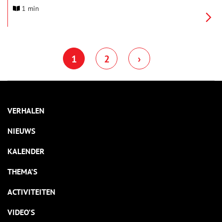
moment wordt gezien als de geboorte van het impressionisme
1 min
in Frankrijk. Ter ere van dit jubileum presenteert het Van Gogh
Museum dit najaar de groots opgezette
overzichtstentoonstelling Vive l’impressionnisme! Topstukken
uit Nederlandse collecties.
1
2
›
VERHALEN
NIEUWS
KALENDER
THEMA’S
ACTIVITEITEN
VIDEO’S