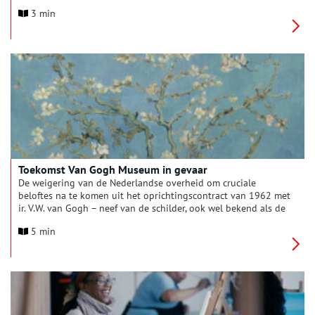
zijn vrouw Augustine en hun drie kinderen een bijzondere
3 min
band die zou leiden tot een van de meest indrukwekkende
portrettenreeksen uit de kunstgeschiedenis. Een groot deel
van deze unieke serie portretten, die nu verspreid is over
musea en privécollecties wereldwijd, wordt dit najaar voor het
eerst samengebracht in de tentoonstelling Van Gogh en de
Roulins. Eindelijk weer samen.
Toekomst Van Gogh Museum in gevaar
De weigering van de Nederlandse overheid om cruciale
beloftes na te komen uit het oprichtingscontract van 1962 met
ir. V.W. van Gogh – neef van de schilder, ook wel bekend als de
‘Ingenieur’ – brengt de toekomst van het Van Gogh Museum in
5 min
gevaar. Dat onthult algemeen directeur Emilie Gordenker in
een interview met The New York Times op 27 augustus. Als de
overheid blijft volharden in haar weigering om de gedane
beloftes aan ir. Van Gogh na te komen kan het noodzakelijke
grootschalig onderhoud niet gefinancierd worden en zal het
museum de deuren moeten sluiten.