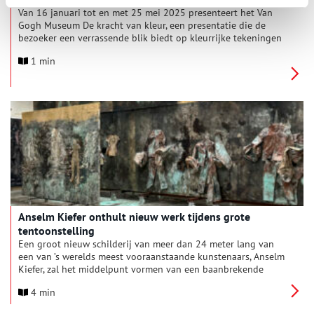
Van 16 januari tot en met 25 mei 2025 presenteert het Van
Gogh Museum De kracht van kleur, een presentatie die de
bezoeker een verrassende blik biedt op kleurrijke tekeningen
van 19de-eeuwse kunstenaars. De presentatie toont een
1 min
selectie hoogtepunten uit de eigen collectie, werken die
vanwege hun kwetsbaarheid zelden aan het publiek kunnen
worden getoond. Enkele werken zijn zelfs nog nooit eerder te
zien geweest.
Anselm Kiefer onthult nieuw werk tijdens grote
tentoonstelling
Een groot nieuw schilderij van meer dan 24 meter lang van
een van ’s werelds meest vooraanstaande kunstenaars, Anselm
Kiefer, zal het middelpunt vormen van een baanbrekende
tentoonstelling van het werk van de kunstenaar in Amsterdam
4 min
volgend voorjaar.