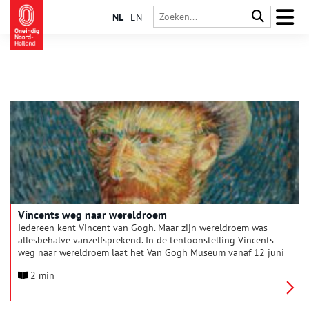
NL
EN
Vincents weg naar wereldroem
Iedereen kent Vincent van Gogh. Maar zijn wereldroem was
allesbehalve vanzelfsprekend. In de tentoonstelling Vincents
weg naar wereldroem laat het Van Gogh Museum vanaf 12 juni
2026 zien hoe een kunstenaar die tijdens zijn leven nauwelijks
2 min
erkenning kreeg, kon uitgroeien tot een van de bekendste
kunstenaars ter wereld. Het is een familieverhaal vol keuzes,
vasthoudendheid, kunsthandel, verzamelaars en publieke