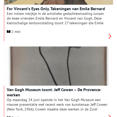
For Vincent’s Eyes Only. Tekeningen van Emile Bernard
Een intiem inkijkje in de artistieke gedachtewisseling tussen
de twee vrienden Emile Bernard en Vincent van Gogh. Deze
kleinschalige tentoonstelling toont 27 tekeningen die Emile
Bernard stuurde aan Vincent van Gogh. De tekeningen waren
2 min
alleen voor Vincents ogen bedoeld. Nu kan ook jij ze voor het
eerst samen zien.
Van Gogh Museum toont: Jeff Cowen – De Provence-
werken
Op maandag 24 juni opende in het Van Gogh Museum een
nieuwe presentatie met recent werk van kunstenaar Jeff Cowen
(New York, 1966). Cowen maakte deze werken in de Zuid-
Franse regio de Provence. Vincent van Gogh woonde van 1888