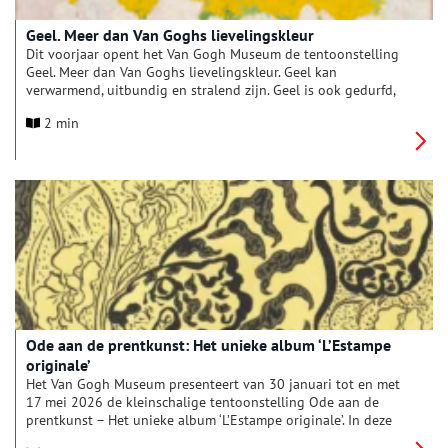
Geel. Meer dan Van Goghs lievelingskleur
Dit voorjaar opent het Van Gogh Museum de tentoonstelling
Geel. Meer dan Van Goghs lievelingskleur. Geel kan
verwarmend, uitbundig en stralend zijn. Geel is ook gedurfd,
opdringerig, soms ziekelijk. De tentoonstelling biedt een
2 min
originele ervaring van deze krachtige kleur – in kunstwerken
van Vincent van Gogh en tijdgenoten, aangevuld met muziek,
literatuur en mode. Te zien van 13 februari t/m 17 mei 2026.
Ode aan de prentkunst: Het unieke album ‘L’Estampe
originale’
Het Van Gogh Museum presenteert van 30 januari tot en met
17 mei 2026 de kleinschalige tentoonstelling Ode aan de
prentkunst – Het unieke album ‘L’Estampe originale’. In deze
tentoonstelling staat een bijzonder hoogtepunt uit de