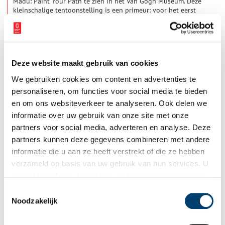
Madu: Paint Your Path te zien in het Van Gogh Museum. Deze
kleinschalige tentoonstelling is een primeur: voor het eerst
toont het museum werk van een hedendaagse Afrikaanse
2 min
kunstenaar.
Deze website maakt gebruik van cookies
We gebruiken cookies om content en advertenties te
personaliseren, om functies voor social media te bieden
en om ons websiteverkeer te analyseren. Ook delen we
informatie over uw gebruik van onze site met onze
partners voor social media, adverteren en analyse. Deze
Van Gogh Museum verwerft eerste werk Matisse
partners kunnen deze gegevens combineren met andere
Het Van Gogh Museum heeft voor het eerst een werk van Henri
informatie die u aan ze heeft verstrekt of die ze hebben
Matisse (1869–1954) verworven. Het museum vervult hiermee
verzameld op basis van uw gebruik van hun services. U
de langgekoesterde wens om de deelcollectie van Van Goghs
‘navolgers’ uit te breiden met een schilderij van de kunstenaar.
gaat akkoord met de cookies en het
privacystatement
3 min
Het werk Olijfgaard in Collioure (1905) van Matisse wordt
als u onze website blijft gebruiken.
Toestemmingsselectie
gepresenteerd aan het publiek naast een rietpentekening van
Noodzakelijk
Vincent van Gogh (1853-1890). Behalve de expressieve
kleuren was juist ook Van Goghs dynamische tekenstijl van
directe invloed op het werk van Matisse.