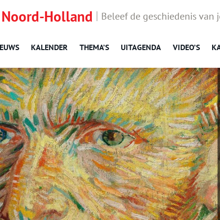
 Noord-Holland
Beleef de geschiedenis van 
IEUWS
KALENDER
THEMA’S
UITAGENDA
VIDEO’S
K