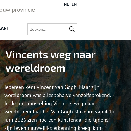
NL
EN
jouw provincie
AART
Vincents weg naar
wereldroem
Iedereen kent Vincent van Gogh. Maar zijn
wereldroem was allesbehalve vanzelfsprekend.
In de tentoonstelling Vincents weg naar
wereldroem laat het Van Gogh Museum vanaf 12
juni 2026 zien hoe een kunstenaar die tijdens
zijn leven nauwelijks erkenning kreeg, kon