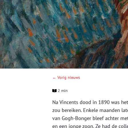
← Vorig nieuws
2 min
Na Vincents dood in 1890 was het 
zou bereiken. Enkele maanden late
van Gogh-Bonger bleef achter met
en een jonge zoon. Ze had de coll