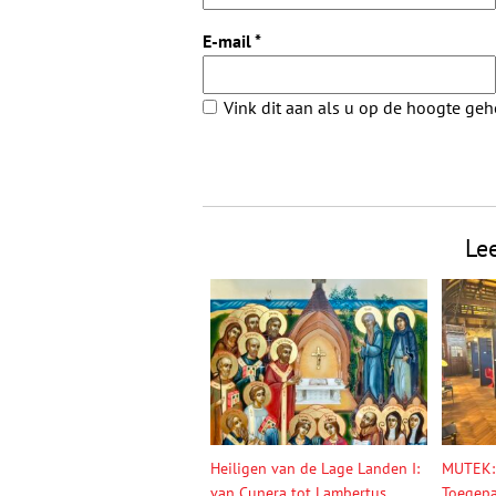
E-mail
*
Vink dit aan als u op de hoogte ge
Le
Heiligen van de Lage Landen I:
MUTEK:
van Cunera tot Lambertus
Toegepa