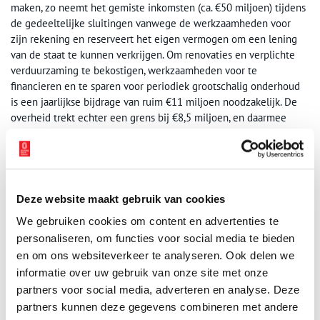
maken, zo neemt het gemiste inkomsten (ca. €50 miljoen) tijdens
de gedeeltelijke sluitingen vanwege de werkzaamheden voor
zijn rekening en reserveert het eigen vermogen om een lening
van de staat te kunnen verkrijgen. Om renovaties en verplichte
verduurzaming te bekostigen, werkzaamheden voor te
financieren en te sparen voor periodiek grootschalig onderhoud
is een jaarlijkse bijdrage van ruim €11 miljoen noodzakelijk. De
overheid trekt echter een grens bij €8,5 miljoen, en daarmee
komt het museum jaarlijks €2,5 miljoen tekort.
Als de Nederlandse Staat de historische overeenkomst met ir. Van
Gogh niet nakomt, en dus niet voor voldoende middelen zorgt
voor renovaties, verduurzaming én sparen voor periodiek
Deze website maakt gebruik van cookies
grootschalig onderhoud, dan kan het noodzakelijke grootschalig
We gebruiken cookies om content en advertenties te
onderhoud niet worden uitgevoerd en zal het museum wellicht
personaliseren, om functies voor social media te bieden
de deuren moeten sluiten, omdat de veiligheid van de collectie,
bezoekers en medewerkers niet langer kan worden
en om ons websiteverkeer te analyseren. Ook delen we
gegarandeerd.
informatie over uw gebruik van onze site met onze
partners voor social media, adverteren en analyse. Deze
partners kunnen deze gegevens combineren met andere