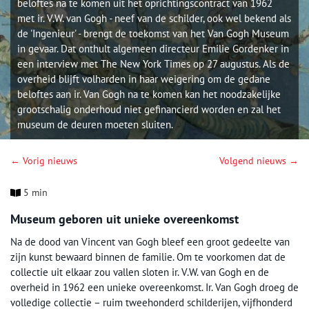
beloftes na te komen uit het oprichtingscontract van 1962
met ir. V.W. van Gogh - neef van de schilder, ook wel bekend als
de 'Ingenieur' - brengt de toekomst van het Van Gogh Museum
in gevaar. Dat onthult algemeen directeur Emilie Gordenker in
een interview met The New York Times op 27 augustus. Als de
overheid blijft volharden in haar weigering om de gedane
beloftes aan ir. Van Gogh na te komen kan het noodzakelijke
grootschalig onderhoud niet gefinancierd worden en zal het
museum de deuren moeten sluiten.
← Vorig nieuws
Volgend nieuws →
5 min
Museum geboren uit unieke overeenkomst
Na de dood van Vincent van Gogh bleef een groot gedeelte van
zijn kunst bewaard binnen de familie. Om te voorkomen dat de
collectie uit elkaar zou vallen sloten ir. V.W. van Gogh en de
overheid in 1962 een unieke overeenkomst. Ir. Van Gogh droeg de
volledige collectie – ruim tweehonderd schilderijen, vijfhonderd