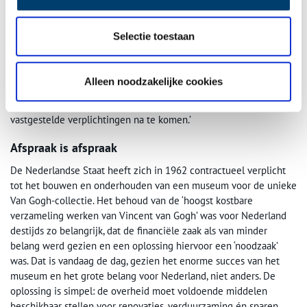
Gogh-collectie in het licht van de huidige
financieringsproblematiek rond noodzakelijke investeringen in de
Selectie toestaan
huisvesting van het Van Gogh Museum’, aldus de Stichting in een
verklaring. ‘Ir. V.W. van Gogh, neef van de kunstenaar, heeft in 1962
de afspraak gemaakt met de Nederlandse Staat en zijn
Alleen noodzakelijke cookies
privéverzameling ter beschikking gesteld aan het publieke
domein. Daartegenover dient de Nederlandse Staat zijn bij wet
vastgestelde verplichtingen na te komen.’
Afspraak is afspraak
De Nederlandse Staat heeft zich in 1962 contractueel verplicht
tot het bouwen en onderhouden van een museum voor de unieke
Van Gogh-collectie. Het behoud van de ‘hoogst kostbare
verzameling werken van Vincent van Gogh’ was voor Nederland
destijds zo belangrijk, dat de financiële zaak als van minder
belang werd gezien en een oplossing hiervoor een ‘noodzaak’
was. Dat is vandaag de dag, gezien het enorme succes van het
museum en het grote belang voor Nederland, niet anders. De
oplossing is simpel: de overheid moet voldoende middelen
beschikbaar stellen voor renovaties, verduurzaming én sparen