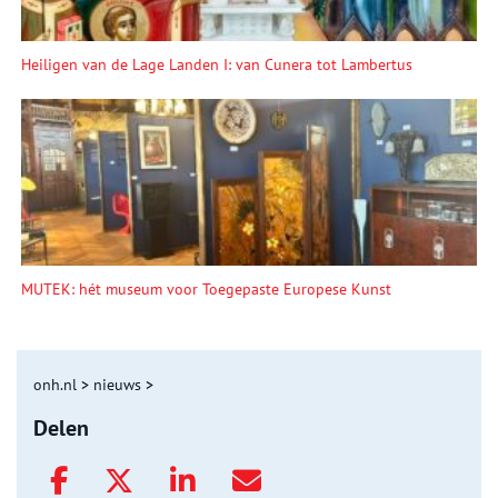
Heiligen van de Lage Landen I: van Cunera tot Lambertus
MUTEK: hét museum voor Toegepaste Europese Kunst
onh.nl
>
nieuws
>
Delen