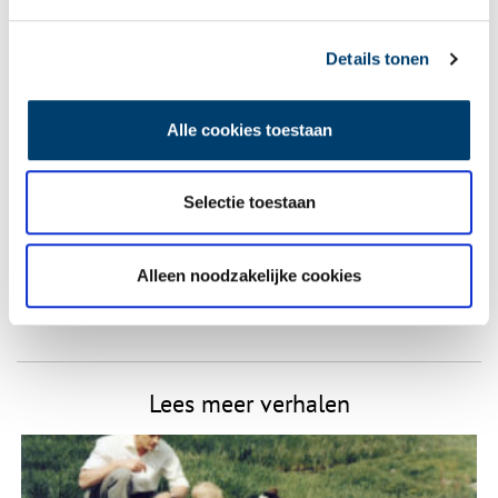
Vereiste velden zijn gemarkeerd met *. Het e-mailadres wordt niet
gepubliceerd.
Details tonen
Naam
*
Alle cookies toestaan
E-mail
*
Selectie toestaan
Vink dit aan als u op de hoogte gehouden wil worden.
Alleen noodzakelijke cookies
Lees meer verhalen