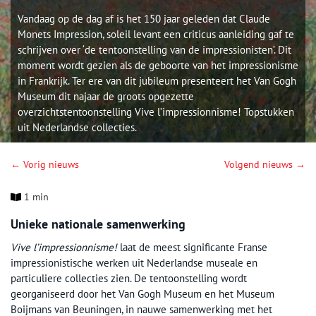
Vandaag op de dag af is het 150 jaar geleden dat Claude
Monets Impression, soleil levant een criticus aanleiding gaf te
schrijven over ‘de tentoonstelling van de impressionisten’. Dit
moment wordt gezien als de geboorte van het impressionisme
in Frankrijk. Ter ere van dit jubileum presenteert het Van Gogh
Museum dit najaar de groots opgezette
overzichtstentoonstelling Vive l’impressionnisme! Topstukken
uit Nederlandse collecties.
← Vorig nieuws
Volgend nieuws →
1 min
Unieke nationale samenwerking
Vive l’impressionnisme!
laat de meest significante Franse
impressionistische werken uit Nederlandse museale en
particuliere collecties zien. De tentoonstelling wordt
georganiseerd door het Van Gogh Museum en het Museum
Boijmans van Beuningen, in nauwe samenwerking met het