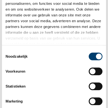
personaliseren, om functies voor social media te bieden
en om ons websiteverkeer te analyseren. Ook delen we
Ontvang de nieuwsbrief
informatie over uw gebruik van onze site met onze
partners voor social media, adverteren en analyse. Deze
Wilt u op de hoogte blijven van de mooiste verhalen en het
partners kunnen deze gegevens combineren met andere
laatste erfgoednieuws? Schrijf u dan nu in voor onze
informatie die u aan ze heeft verstrekt of die ze hebben
wekelijkse nieuwsbrief!
verzameld op basis van uw gebruik van hun services. U
gaat akkoord met de cookies en het
privacystatement
als u onze website blijft gebruiken.
Toestemmingsselectie
Noodzakelijk
Bij inschrijving gaat u akkoord met ons
privacybeleid
.
Voorkeuren
Aanvullingen
Statistieken
Vul deze informatie aan of geef een reactie.
Marketing