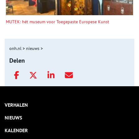
MUTEK: hét museum voor Toegepaste Europese Kunst
onh.nl
>
nieuws
>
Delen
VERHALEN
NIEUWS
KALENDER