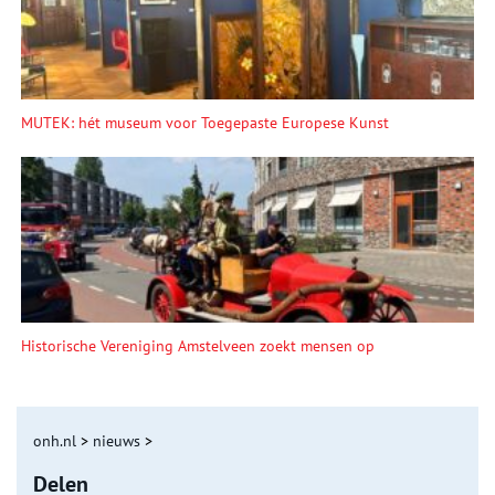
MUTEK: hét museum voor Toegepaste Europese Kunst
Historische Vereniging Amstelveen zoekt mensen op
onh.nl
>
nieuws
>
Delen