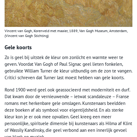
Vincent van Gogh, Korenveld met maaier, 1889, Van Gogh Museum, Amsterdam,
(Vincent van Gogh Stichting)
Gele koorts
Zo is geel bij uitstek de kleur om zonlicht en warmte weer te
geven. Voordat Van Gogh of Paul Signac geel lieten fonkelen,
gebruikte William Turner de kleur uitbundig om de zon te vangen.
Critici schreven dat Turner last moest hebben van gele koorts.
Rond 1900 werd geel ook geassocieerd met moderniteit en durf.
Dat kwam door de vernieuwende – ietwat scandaleuze – Franse
romans met herkenbare gele omslagen. Kunstenaars beeldden
deze boeken af als symbool voor eigentijdsheid. En als sterke
kleur kon je er ook mee opvallen. Geel kreeg een meer
persoonlijke, spirituele dimensie bij kunstenaars als Hilma af Klint
of Wassily Kandinsky, die geel verbond aan een innerlijk gevoel
van klank en muziek.