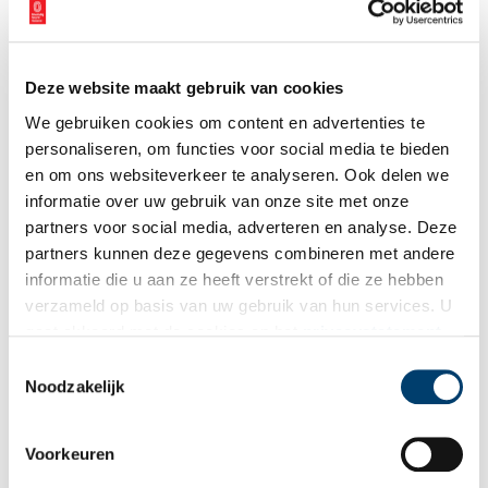
Deze website maakt gebruik van cookies
We gebruiken cookies om content en advertenties te
personaliseren, om functies voor social media te bieden
en om ons websiteverkeer te analyseren. Ook delen we
informatie over uw gebruik van onze site met onze
partners voor social media, adverteren en analyse. Deze
partners kunnen deze gegevens combineren met andere
Cuno Amiet (1868 – 1961), De gele heuvel, 1903, tempera op doek, 98.0 x 72.0
informatie die u aan ze heeft verstrekt of die ze hebben
cm, Kunstmuseum Solothurn, Dübi-Müller-Stiftung. Foto: ©Kunstmuseum
verzameld op basis van uw gebruik van hun services. U
Solothurn/David Aebi.
gaat akkoord met de cookies en het
privacystatement
Hedendaags geel: Olafur Eliasson
als u onze website blijft gebruiken.
Toestemmingsselectie
‘Ik zie rood, ik zie blauw, maar ik ervaar geel’, zo omschrijft
Noodzakelijk
kunstenaar Olafur Eliasson (1967) zijn beleving van de kleur.
Speciaal voor
Geel. Meer dan Van Goghs lievelingskleur
Voorkeuren
combineert Eliasson verschillende lichtinstallaties. De bezoeker
kan zich hierin onderdompelen en geel op een heel directe