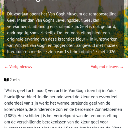
Dit voorjaar opent het Van Gogh Museum de tentoonstelling
Geel. Meer dan Van Goghs lievelingskleur. Geel kan
verwarmend, uitbundig en stralend zijn. Geel is ook gedurfd,
opdringerig, soms ziekelijk. De tentoonstelling biedt een
originele ervaring van deze krachtige kleur – in kunstwerken
van Vincent van Gogh en tijdgenoten, aangevuld met muziek,
literatuur en mode. Te zien van 13 februari t/m 17 mei 2026.
← Vorig nieuws
Volgend nieuws →
2 min
‘Wat is geel toch mooi!’, verzuchtte Van Gogh toen hij in Zuid-
Frankrijk verbleef. In die periode werd de kleur een essentieel
onderdeel van zijn werk: het warme, stralende geel van de
korenvelden, de zinderende zon én de beroemde Zonnebloemen
(1889). Het schilderij is het vertrekpunt van de tentoonstelling
om de verschillende betekenissen van de kleur geel voor