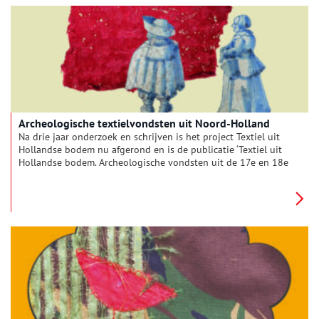
wandbekleding voorzien. Oneindig Noord-Holland sprak met
hem over zijn beroep én nieuwste project: een zeventiende-
eeuws woonhuis aan de Zaanse Schans.
Archeologische textielvondsten uit Noord-Holland
Na drie jaar onderzoek en schrijven is het project Textiel uit
Hollandse bodem nu afgerond en is de publicatie ‘Textiel uit
Hollandse bodem. Archeologische vondsten uit de 17e en 18e
eeuw’ te koop. Tijdens dit project zijn vele archeologische
vondsten bekeken, waaronder vondsten uit het depot in
Amsterdam. In dit artikel komen enkele damast vondsten
voorbij, gekoppeld aan beschrijvingen van het gebruik van
damast in historische bronnen én enkele overgebleven
museumstukken.