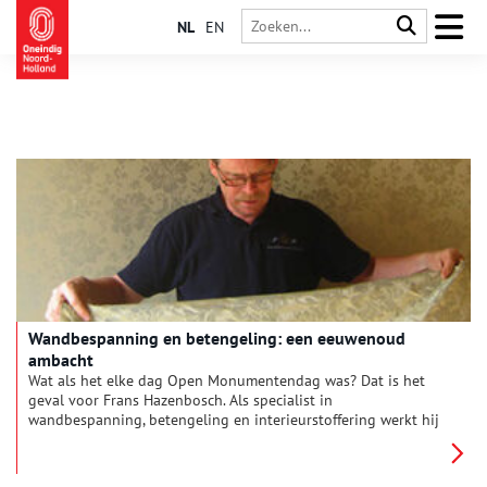
NL
EN
Wandbespanning en betengeling: een eeuwenoud
ambacht
Wat als het elke dag Open Monumentendag was? Dat is het
geval voor Frans Hazenbosch. Als specialist in
wandbespanning, betengeling en interieurstoffering werkt hij
op de meest bijzondere historische locaties. In de afgelopen
40 jaar heeft Frans zeventiende-eeuwse grachtenpanden, de
Beurs van Berlage en het Anne Frank Huis van nieuwe