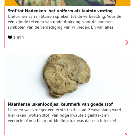
Stof tot Nadenken: het uniform als laatste vesting
Uniformen van militairen spreken tot de verbeelding. Voor de
één zijn de tekenen van onderdrukking, voor de anderen
symbolen van de verdediging van vrijheden. En van alles
ertussenin..
1 min
Naardense lakenloodjes: keurmerk van goede stof
Naarden was vroeger een échte textielstad. Eeuwenlang werd
hier laken (wollen stof) van hoge kwaliteit gemaakt en
verkocht. Van schaap tot kledingstuk was dat een intensief
proces, waar veel verschillende ambachtslieden bij betrokken
waren. Twee lakenloodjes in de collectie van het Nederlands