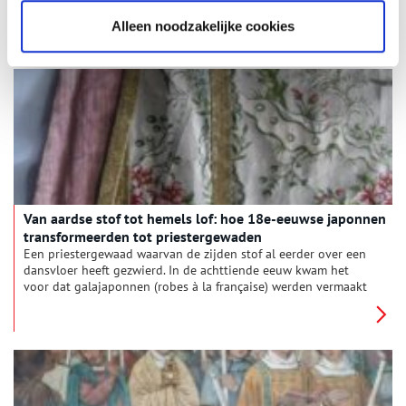
Hiermee kon hij in 1730 een hofje voor oudere vrouwen
stichten aan de Jansweg.
Alleen noodzakelijke cookies
Van aard­se stof tot he­mels lof: hoe 18e-eeuw­se ja­pon­nen
trans­for­meer­den tot pries­ter­ge­wa­den
Een priestergewaad waarvan de zijden stof al eerder over een
dansvloer heeft gezwierd. In de achttiende eeuw kwam het
voor dat galajaponnen (robes à la française) werden vermaakt
tot priestergewaden. Maar hoe kon deze transformatie van
wereldlijke kleding naar sacraal gewaad vorm krijgen? Of met
andere woorden: hoe werd ‘aardse stof tot hemels lof’?