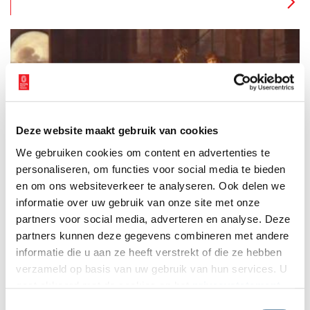
Vestingmuseum herinneren aan dit rijke verleden.
Deze website maakt gebruik van cookies
Ge­ma­len luis met pis? Kleu­ri­ge kle­ding uit de tui­nen van
We gebruiken cookies om content en advertenties te
het Mui­der­slot
personaliseren, om functies voor social media te bieden
Drama! Op dit schilderij uit de collectie van het Muiderslot is
de slotscène van Lucelle te zien – een toneelstuk geschreven
en om ons websiteverkeer te analyseren. Ook delen we
door Gerbrand Adriaenszoon Bredero. Net zoals Romeo en Julia
informatie over uw gebruik van onze site met onze
zijn de hoofdrolspelers Lucelle en Ascagnes ‘star-crossed
partners voor social media, adverteren en analyse. Deze
lovers’. Naast de afgebeelde scène, valt de kleur van de kleding
op. De rode broek, het goud-gele jak, de roze cape…
partners kunnen deze gegevens combineren met andere
informatie die u aan ze heeft verstrekt of die ze hebben
verzameld op basis van uw gebruik van hun services. U
gaat akkoord met de cookies en het
privacystatement
als u onze website blijft gebruiken.
Toestemmingsselectie