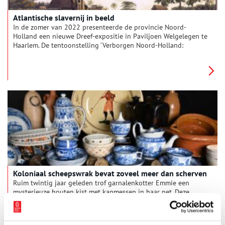
Atlantische slavernij in beeld
In de zomer van 2022 presenteerde de provincie Noord-
Holland een nieuwe Dreef-expositie in Paviljoen Welgelegen te
Haarlem. De tentoonstelling ‘Verborgen Noord-Holland:
Atlantische slavernij in beeld’ was samengesteld door
historicus Alex van Stipriaan en kunstenaar Frederick Calmes.
De makers namen je mee op reis en vertelden de verborgen
verhalen over het slavernijverleden van de provincie. Door
middel van historische objecten, informatieve teksten en
moderne kunst kreeg de bezoeker een beter beeld van dit
minder bekende deel van onze geschiedenis.
Koloniaal scheepswrak bevat zoveel meer dan scherven
Ruim twintig jaar geleden trof garnalenkotter Emmie een
mysterieuze houten kist met kapmessen in haar net. Deze
vondst vormde het begin van een lang onderzoek naar het
zogenaamde ‘Schervenwrak’, dat in 1822 op de Rede van Texel
verging. Het schip, dat met gereedschap en luxegoederen op