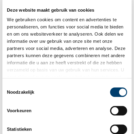
weg was naar een suikerplantage in de koloniën, was in de
zomer van 2022 onderwerp van een nieuwe tentoonstelling in
Deze website maakt gebruik van cookies
archeologiemuseum Huis van Hilde.
We gebruiken cookies om content en advertenties te
personaliseren, om functies voor social media te bieden
en om ons websiteverkeer te analyseren. Ook delen we
informatie over uw gebruik van onze site met onze
partners voor social media, adverteren en analyse. Deze
partners kunnen deze gegevens combineren met andere
Het Hofje van Staats en de Haarlemse textielindustrie
informatie die u aan ze heeft verstrekt of die ze hebben
In de Haarlemse textielindustrie viel in de zeventiende eeuw
verzameld op basis van uw gebruik van hun services. U
veel geld te verdienen. Koopman IJsbrand Staats bouwde een
gaat akkoord met de cookies en het
privacystatement
enorm vermogen op met de handel in stoffen en garen.
Hiermee kon hij in 1730 een hofje voor oudere vrouwen
als u onze website blijft gebruiken.
Toestemmingsselectie
stichten aan de Jansweg.
Noodzakelijk
Voorkeuren
Statistieken