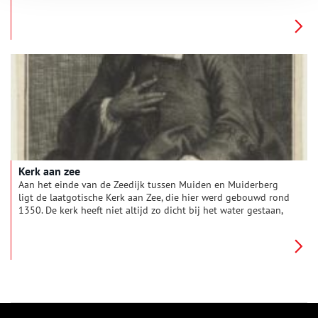
Kerk aan zee
Aan het einde van de Zeedijk tussen Muiden en Muiderberg
ligt de laatgotische Kerk aan Zee, die hier werd gebouwd rond
1350. De kerk heeft niet altijd zo dicht bij het water gestaan,
maar door vele stormen kwam de zee steeds dichterbij, zoals in
1916, toen in één keer 100 meter van de kust werd afgeslagen.
De aanleg van de dijk tussen de Zuiderzee en de kerk heeft
erger kunnen voorkomen.