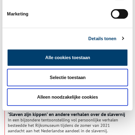
Marketing
Suiker in de koffie: genotsmiddelen uit Oost en West
Tijdens de zeventiende eeuw maakten Nederlanders kennis
met allerlei exotische voedingswaren, zoals koffie, thee, suiker
en specerijen. Deze goederen werden uit het verre Oost- en
Details tonen
West-Indië aangevoerd door de VOC en de WIC, die de
overzeese handel beheersten. Het waren echte luxeproducten,
die alleen welgestelde Nederlanders zich konden veroorloven.
Alle cookies toestaan
Selectie toestaan
Alleen noodzakelijke cookies
‘Slaven zijn kippen’ en andere verhalen over de slavernij
In een bijzondere tentoonstelling vol persoonlijke verhalen
besteedde het Rijksmuseum tijdens de zomer van 2021
aandacht aan het Nederlandse aandeel in de slavernij.