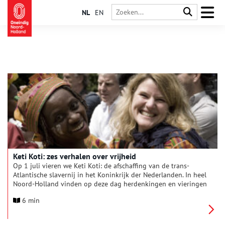
NL
EN
Keti Koti: zes verhalen over vrijheid
Op 1 juli vieren we Keti Koti: de afschaffing van de trans-
Atlantische slavernij in het Koninkrijk der Nederlanden. In heel
Noord-Holland vinden op deze dag herdenkingen en vieringen
plaats, onder meer in Haarlem, Alkmaar en de Zaanstreek. De
6 min
provincie Noord-Holland plaatst elk jaar haar Spiegelboom op
het Museumplein in Amsterdam, om samen het gesprek aan te
gaan over het slavernijverleden. Wij hebben zes bijzondere