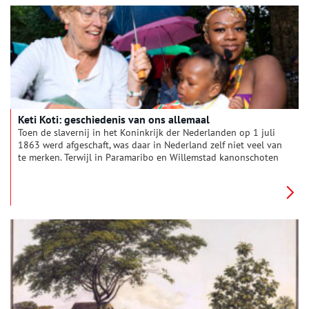
verhalen over onderdrukking en vrijheid voor je op een rij
gezet.
Keti Koti: geschiedenis van ons allemaal
Toen de slavernij in het Koninkrijk der Nederlanden op 1 juli
1863 werd afgeschaft, was daar in Nederland zelf niet veel van
te merken. Terwijl in Paramaribo en Willemstad kanonschoten
klonken, bleef het hier angstvallig stil. Hoe anders is dat
tegenwoordig op 1 juli, als in de grote steden massaal Keti
Koti wordt gevierd. Ook klinkt de roep om er een nationale
feestdag van te maken steeds luider. Het slavernijverleden
geldt niet langer als exclusief zwarte geschiedenis, maar als
een gedeeld verleden van ons allemaal. Toch ging aan dat
inzicht een lange weg vooraf.