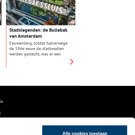
Stadslegenden: de Bullebak
van Amsterdam
Eeuwenlang, totdat halverwege
de 19de eeuw de stadswallen
werden geslecht, was er een
waterspook of watermonster in
Amsterdam dat de Bullebak
heette. Dat wordt tenminste van
generatie op generatie verteld –
en dan moet het wel waar zijn.
ia
Alle cookies toestaan