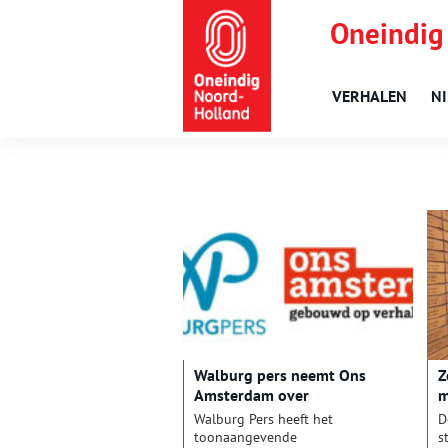
Oneindig
VERHALEN
N
Walburg pers neemt Ons
Z
Amsterdam over
m
A
Walburg Pers heeft het
D
toonaangevende
s