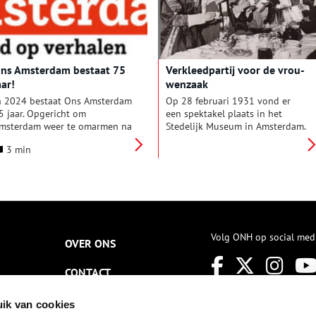
van 1971 is wereldnieuws. Op
het hoogtepunt slapen 1500
tot 2000 jongeren in het park.
Amsterdammers gaan op
zondag ‘hippies kijken’.
ns Amsterdam bestaat 75
Ver­kleed­par­tij voor de vrou­
aar!
wen­zaak
n 2024 bestaat Ons Amsterdam
Op 28 februari 1931 vond er
5 jaar. Opgericht om
een spektakel plaats in het
msterdam weer te omarmen na
Stedelijk Museum in Amsterdam.
e verwoestende jaren van de
Een historische modeshow van
3 min
ezetting, schrijft het nog
heldinnen, georganiseerd door
teeds met liefde en lichtheid
de feministes en Amsterdamse
ver de stad.
dames. Het was het
adembenemende slotstuk van
een campagne om in tijden van
economische malaise fondsen te
werven voor de internationale
Volg ONH op social med
vrouwenbeweging.
OVER ONS
CONTACT
NIEUWSBRIEF
ik van cookies