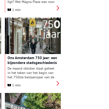
ligt? Wat Magna Plaza was voor
het een winkelcentrum werd?
1 min
En in welk jaar de Olympische
Spelen in Amsterdam werden
gehouden? Dan is de Grote
Amsterdam Quiz iets voor jou!
Iedereen kan meedoen als
deelnemer.
Ons Amsterdam 750 jaar: een
bijzondere stadsgeschiedenis
De maand oktober staat geheel
in het teken van het begin van
het 750ste bestaansjaar van de
stad Amsterdam, vol activiteiten
1 min
en feestelijkheden! Ons
Amsterdam viert haar jubileum
van 75 jaar met een prachtige
verzamelingen verhalen over
750 jaar Amsterdam.