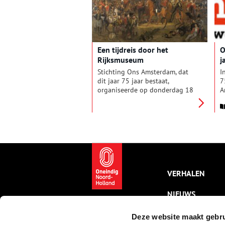
schat aan fraaie illustraties is
verlevendigd.
Een tijdreis door het
O
Rijksmuseum
j
Stichting Ons Amsterdam, dat
I
dit jaar 75 jaar bestaat,
7
organiseerde op donderdag 18
A
januari een speciale rondleiding
d
in het Rijksmuseum. Rondleider
b
Marloes Kleijn vertelde
s
uitgebreid over de
o
meesterwerken uit de
negentiende eeuw en twintigste
eeuw: een periode van
ongekende veranderingen en
creatieve revoluties.
VERHALEN
NIEUWS
KALENDER
Deze website maakt gebru