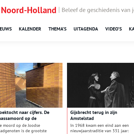
 Noord-Holland
Beleef de geschiedenis van 
IEUWS
KALENDER
THEMA’S
UITAGENDA
VIDEO’S
K
oektocht naar cijfers. De
Gijsbrecht terug in zijn
assamoord op de
Amstelstad
msterdamse Joden
e moord op de Joodse
In 1968 kwam een eind aan een
tadgenoten is de grootste
nieuwjaarstraditie van 331 jaar: