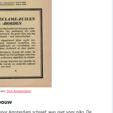
Bron:
Ons Amsterdam
.
pbouw
e voor Amsterdam schreef, was niet voor niks. De