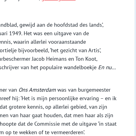
aandblad, gewijd aan de hoofdstad des lands’,
uari 1949. Het was een uitgave van de
nis, waarin allerlei vooraanstaande
ielje bijvoorbeeld, ‘het gezicht van Artis’,
urbeschermer Jacob Heimans en Ton Koot,
 schrijver van het populaire wandelboekje
En nu…
mmer van
Ons Amsterdam
was van burgemeester
chreef hij: ‘Het is mijn persoonlijke ervaring – en ik
dat grotere kennis, op allerlei gebied, van zijn
 men van haar gaat houden, dat men haar als zijn
 hoopte dat de Commissie met de uitgave ‘in staat
am op te wekken of te vermeerderen’.