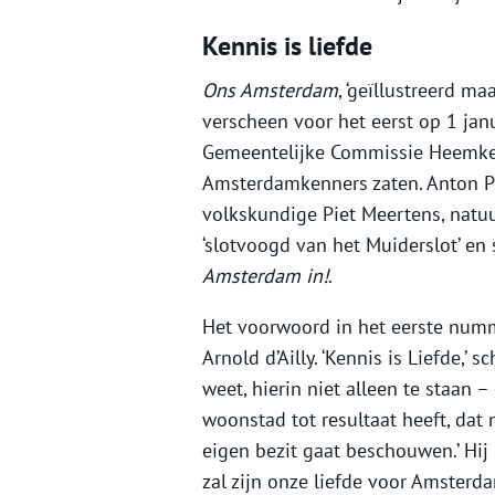
Kennis is liefde
Ons Amsterdam
, ‘geïllustreerd m
verscheen voor het eerst op 1 jan
Gemeentelijke Commissie Heemken
Amsterdamkenners zaten. Anton Port
volkskundige Piet Meertens, natu
‘slotvoogd van het Muiderslot’ en
Amsterdam in!
.
Het voorwoord in het eerste nu
Arnold d’Ailly. ‘Kennis is Liefde,’ s
weet, hierin niet alleen te staan – 
woonstad tot resultaat heeft, dat
eigen bezit gaat beschouwen.’ Hij
zal zijn onze liefde voor Amsterd