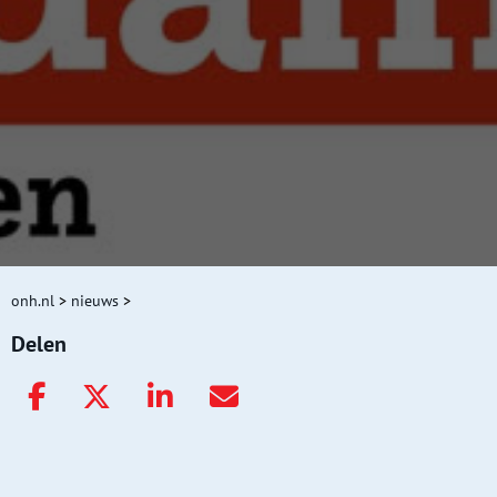
onh.nl
>
nieuws
>
Delen