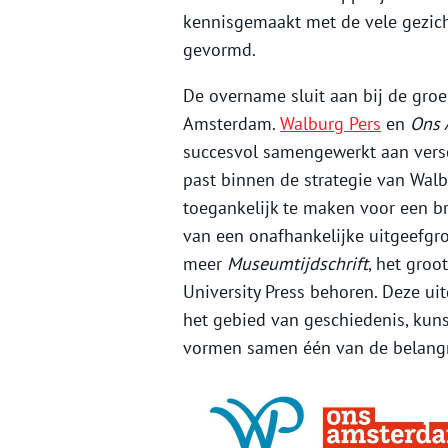
kennisgemaakt met de vele gezic
gevormd.
De overname sluit aan bij de groe
Amsterdam.
Walburg Pers
en
Ons 
succesvol samengewerkt aan versc
past binnen de strategie van Wal
toegankelijk te maken voor een br
van een onafhankelijke uitgeefg
meer
Museumtijdschrift
, het groo
University Press behoren. Deze ui
het gebied van geschiedenis, kunst
vormen samen één van de belangri