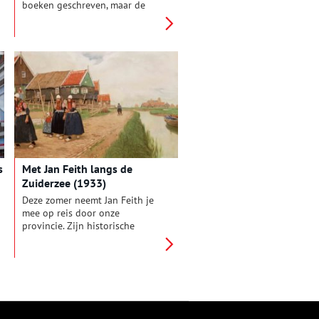
boeken geschreven, maar de
Slag op de Zuiderzee, die voor
een ommekeer zorgde in de
strijd tegen het Spaanse juk,
kwam er tot nu toe bekaaid
vanaf. De publicatie van een
nieuw boek moet in deze lacune
voorzien. Dit is deel twee uit
een serie van drie.
s
Met Jan Feith langs de
Zuiderzee (1933)
Deze zomer neemt Jan Feith je
mee op reis door onze
provincie. Zijn historische
teksten uit het album
‘Zwerftochten door ons land:
Noord-Holland’ (1933) geven
een beeld van zonnige duinen,
drukke pleinen en pittoreske
polders. Deze week: ‘Aan de
boorden der Zuiderzee’.