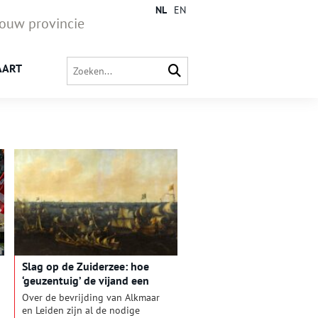
NL
EN
jouw provincie
AART
Slag op de Zuiderzee: hoe
‘geuzentuig’ de vijand een
gevoelige slag toebracht
Over de bevrijding van Alkmaar
en Leiden zijn al de nodige