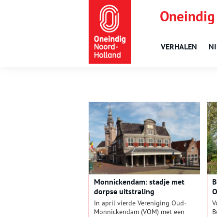
Oneindig
VERHALEN
N
Monnickendam: stadje met
B
dorpse uitstraling
O
In april vierde Vereniging Oud-
V
Monnickendam (VOM) met een
B