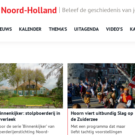
 Noord-Holland
Beleef de geschiedenis van 
IEUWS
KALENDER
THEMA’S
UITAGENDA
VIDEO’S
K
innenkijker: stolpboerderij in
Hoorn viert uitbundig Slag op
verleek
de Zuiderzee
oor de serie ‘Binnenkijker’ van
Met een programma dat maar
oerderijenstichting Noord-
liefst tachtig voorstellingen