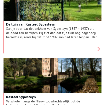
De tuin van Kasteel Sypesteyn
Stel je voor dat de Jonkheer van Sypesteyn (1857 – 1937) uit
de dood zou herrijzen. Hij ziet dan dat zijn tuin nog nagenoeg
hetzelfde is, zoals hij dat rond 1902 aan had laten leggen. . Dat
we de tuin in de originele staat kunnen zien, is te danken aan
tuinbazin Henny van der Wilt.
Kasteel Sypesteyn
Verscholen langs de Nieuw Loosdrechtsedijk ligt de