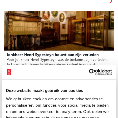
Jonkheer Henri Sypesteyn bouwt aan zijn verleden
Voor jonkheer Henri Sypesteyn was de toekomst zijn verleden.
In Loosdrecht bouwde hij een nieuw kasteel in oude stijl.
Weilanden toverde hij om in een 17e-eeuws park. Naar eigen
ontwerp. Bezoek kasteel-museum Sypesteyn en je betreedt de
droom van de jonkheer.
Deze website maakt gebruik van cookies
We gebruiken cookies om content en advertenties te
personaliseren, om functies voor social media te bieden
en om ons websiteverkeer te analyseren. Ook delen we
informatie over uw gebruik van onze site met onze