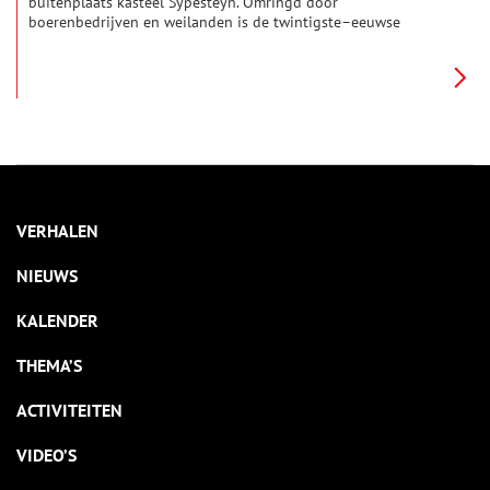
buitenplaats kasteel Sypesteyn. Omringd door
boerenbedrijven en weilanden is de twintigste–eeuwse
buitenplaats in permanente aanbouw. Met de toren en de
bijgebouwen vormt de buitenplaats een uniek rustplekje in
Loosdrecht.
VERHALEN
NIEUWS
KALENDER
THEMA’S
ACTIVITEITEN
VIDEO’S