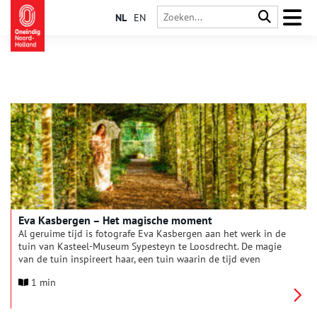
NL
EN
Eva Kasbergen – Het magische moment
Al geruime tijd is fotografe Eva Kasbergen aan het werk in de
tuin van Kasteel-Museum Sypesteyn te Loosdrecht. De magie
van de tuin inspireert haar, een tuin waarin de tijd even
stilstaat. Rust en toch steeds in beweging. Een tuin die altijd
1 min
lijkt te ritselen, een zucht van wind, dwarrelende bladeren, de
vele dieren. Ze laten Kasbergen haar gang gaan, terwijl ze een
glimp van de magie probeert te vangen.