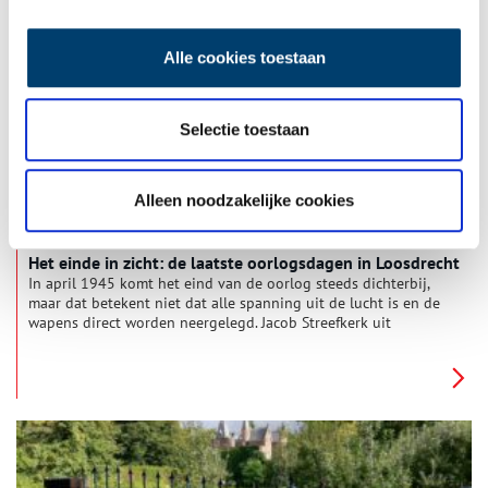
weggetje genoemd naar graaf Floris V. Is de graaf hier
geweest?
Alle cookies toestaan
Selectie toestaan
Alleen noodzakelijke cookies
Het einde in zicht: de laatste oorlogsdagen in Loosdrecht
In april 1945 komt het eind van de oorlog steeds dichterbij,
maar dat betekent niet dat alle spanning uit de lucht is en de
wapens direct worden neergelegd. Jacob Streefkerk uit
Loosdrecht beschrijft de oorlogstijd gedetailleerd in zijn
dagboek. Lopen kan de invalide Jacob niet, maar luisteren des
te beter. Hij verzamelt veel gegevens over wat er in de Tweede
Wereldoorlog gebeurt en tekent alles wat hem ter ore komt
nauwgezet op.