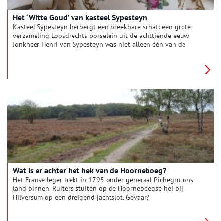
Het ‘Witte Goud’ van kasteel Sypesteyn
Kasteel Sypesteyn herbergt een breekbare schat: een grote
verzameling Loosdrechts porselein uit de achttiende eeuw.
Jonkheer Henri van Sypesteyn was niet alleen één van de
eerste verzamelaars van het oudhollandse serviesgoed, maar
deed ook onderzoek naar dit ‘witte goud’ van de Gooi- en
Vechtstreek.
Wat is er achter het hek van de Hoorneboeg?
Het Franse leger trekt in 1795 onder generaal Pichegru ons
land binnen. Ruiters stuiten op de Hoorneboegse hei bij
Hilversum op een dreigend jachtslot. Gevaar?