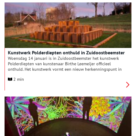
Kunstwerk Polderdiepten onthuld in Zuidoostbeemster
Woensdag 14 januari is in Zuidoostbeemster het kunstwerk
Polderdiepten van kunstenaar Birthe Leemeijer officieel
onthuld. Het kunstwerk vormt een nieuw herkenningspunt in
de woonwijk De Nieuwe Tuinderij Oost en is een eigentijdse
2 min
vertaling van de karakteristieke structuur van de Beemster.