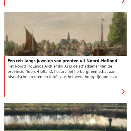
object op de plek van het grote venster aan de dijk zodat
voorbijgangers er ook van kunnen meegenieten.
Een reis langs juwelen van prenten uit Noord-Holland
Het Noord-Hollands Archief (NHA) is de schatkamer van de
provincie Noord-Holland. Het archief herbergt een schat aan
historische prenten en foto’s, dus het werd hoog tijd om daar
een keuze uit te maken. Dat leverde zowel een tentoonstelling
als een boek op.