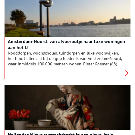
Amsterdam-Noord: van afvoerputje naar luxe woningen
aan het IJ
Nooddorpen, woonscholen, tuindorpen en luxe woonwijken,
het hoort allemaal bij de geschiedenis van Amsterdam-Noord,
waar inmiddels 100.000 mensen wonen. Pieter Roemer (68)
woont er en mag over zijn stadsdeel graag boekjes maken, die
hij in eigen beheer uitgeeft.
Hollandse Nieuwe: streekdracht in een nieuw jasje