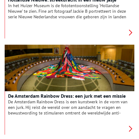
In het Huizer Museum is de fototentoonstelling ‘Hollandse
Nieuwe’ te zien. Fine art fotograaf Jackie B portretteert in deze
serie Nieuwe Nederlandse vrouwen die geboren zijn in landen
waar Nederland in het verleden (of heden)
handelsbetrekkingen mee had. De serie bestaat uit achttien
foto’s met vrouwen afkomstig uit dertien verschillende landen,
waaronder Japan, Suriname, Somalië en Israël. Zij zijn gekleed
in de traditionele dracht van hun (voor)ouders gecombineerd
met accessoires uit de Nederlandse streekdracht. Dit levert
nieuwe en verrassende beelden op. Oneindig Noord-Holland
bezocht de tentoonstelling en ging in gesprek met fotograaf
Jackie B.
De Amsterdam Rainbow Dress: een jurk met een missie
De Amsterdam Rainbow Dress is een kunstwerk in de vorm van
een jurk. Hij reist de wereld over om aandacht te vragen en
bewustwording te stimuleren omtrent de wereldwijde anti-
LHBTI+ wetgeving (LHBTI+ staat voor lesbisch, homoseksueel,
biseksueel, transgender en intersekse). De jurk heeft een
diameter van meer dan 16 meter, en bestaat uit de 71
nationale vlaggen van landen waar homoseksualiteit nog