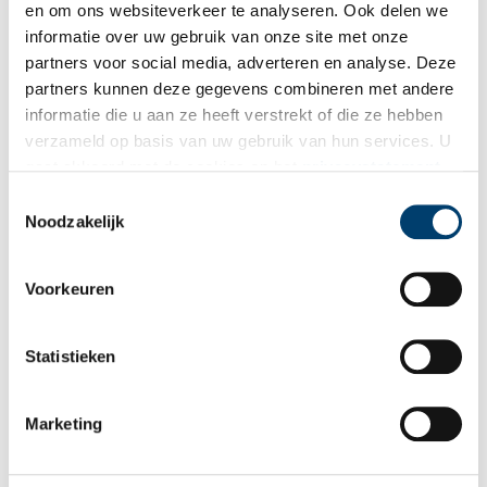
en om ons websiteverkeer te analyseren. Ook delen we
informatie over uw gebruik van onze site met onze
partners voor social media, adverteren en analyse. Deze
partners kunnen deze gegevens combineren met andere
Huwelijksaanzoek in het Amsterdam Museum
informatie die u aan ze heeft verstrekt of die ze hebben
In de normaal zo stille museumzaal slaakte ze een kreet van
verzameld op basis van uw gebruik van hun services. U
opwinding. Te midden van alle kunstwerken stond een
gaat akkoord met de cookies en het
privacystatement
kunstwerk speciaal gemaakt voor haar. Naast het werk zat haar
partner op haar knieën. Anjulie werd door haar vriendin
als u onze website blijft gebruiken.
Toestemmingsselectie
2 min
Geraldine ten huwelijk gevraagd in het Amsterdam Museum.
Noodzakelijk
Voorkeuren
Statistieken
Marketing
Huizer Museum slaat dubbelslag met Huizer werk Louise
Fritzlin