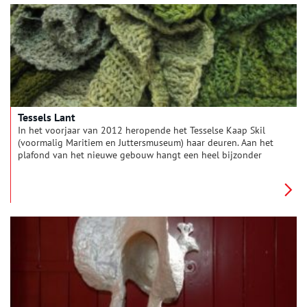
steeds strafbaar is. Wanneer een land zijn wetgeving aanpast
wordt de vlag vervangen door een regenboogvlag.
Tessels Lant
In het voorjaar van 2012 heropende het Tesselse Kaap Skil
(voormalig Maritiem en Juttersmuseum) haar deuren. Aan het
plafond van het nieuwe gebouw hangt een heel bijzonder
kunstwerk. Kunstenares Erna van Sambeek heeft samen met
zo’n dertig Tesselaars een kleed van de kaart van Texel
gemaakt. Deze kaart is negen bij vier meter en is volledig van
Texelse producten gemaakt.