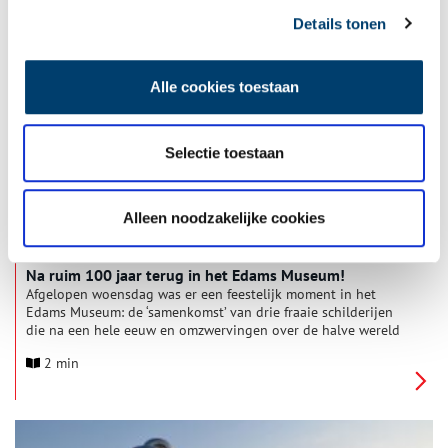
Het Huizer Museum heeft een uniek schilderij van de
Nederlandse kunstschilder Louise Fritzlin verworven. Het werk
Details tonen
toont een oude Huizer vrouw en is geschilderd rond 1900.
Bijzonder is dat gelijktijdig ook de voorstudie van het werk
2 min
kon worden gekocht waardoor de twee weer zijn verenigd. Ze
Alle cookies toestaan
zijn nu te zien in het Huizer Museum.
Selectie toestaan
Alleen noodzakelijke cookies
Na ruim 100 jaar terug in het Edams Museum!
Afgelopen woensdag was er een feestelijk moment in het
Edams Museum: de ‘samenkomst’ van drie fraaie schilderijen
die na een hele eeuw en omzwervingen over de halve wereld
dankzij een bijzondere tipgever nu weer terug zijn waar zij
2 min
ooit geschilderd werden: in het Steenen Coopmanshuys van
Edam!