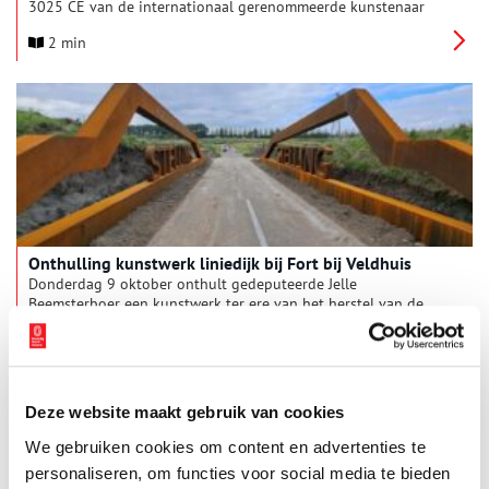
3025 CE van de internationaal gerenommeerde kunstenaar
Ekow Nimako. Het monumentale afrofuturistische kunstwerk,
2 min
opgebouwd uit één miljoen zwarte LEGO®-stenen, is het
eerste werk van Nimako wat in Nederland te zien is en nodigt
bezoekers uit tot reflectie, verbeelding en ook: zélf
meebouwen.
Onthulling kunstwerk liniedijk bij Fort bij Veldhuis
Donderdag 9 oktober onthult gedeputeerde Jelle
Beemsterboer een kunstwerk ter ere van het herstel van de
liniedijk bij Fort bij Veldhuis in Heemskerk. De liniedijken zijn
historische verdedigingswerken en een belangrijk onderdeel
1 min
van UNESCO Werelderfgoed Hollandse Waterlinies. Omdat de
verschillende liniedijken in Noord-Holland onvoldoende
zichtbaar en herkenbaar zijn, voert Landschap Noord-Holland
Deze website maakt gebruik van cookies
in opdracht van provincie Noord-Holland een
herstelprogramma uit.
We gebruiken cookies om content en advertenties te
personaliseren, om functies voor social media te bieden