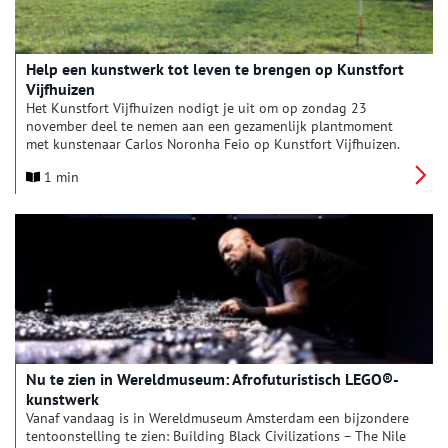
Help een kunstwerk tot leven te brengen op Kunstfort
Vijfhuizen
Het Kunstfort Vijfhuizen nodigt je uit om op zondag 23
november deel te nemen aan een gezamenlijk plantmoment
met kunstenaar Carlos Noronha Feio op Kunstfort Vijfhuizen.
We planten samen tulpenbollen in de letters van het eerder
1 min
uitgegraven woord ‘HELING’. Iedereen is welkom om mee te
doen!
Nu te zien in Wereldmuseum: Afrofuturistisch LEGO®-
kunstwerk
Vanaf vandaag is in Wereldmuseum Amsterdam een bijzondere
tentoonstelling te zien: Building Black Civilizations – The Nile