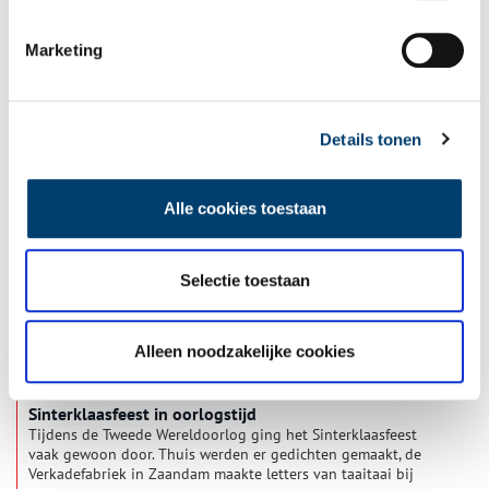
Marketing
Maiden trip KLM van Amsterdam naar Londen
“‘Onze kajuit is vol van het razend motorgeweld. Buiten valt de
regen in stromen neer en slaat door de geopende vensters, al
spoedig druppelt een straaltje water van boven neer. En er
Details tonen
staat een straffe westenwind, we zullen dus voortdurend
tegenwind hebben.” De eerste commerciële vlucht van de KLM
van Amsterdam naar Londen verliep nogal bumpy.
Alle cookies toestaan
Selectie toestaan
Alleen noodzakelijke cookies
Sinterklaasfeest in oorlogstijd
Tijdens de Tweede Wereldoorlog ging het Sinterklaasfeest
vaak gewoon door. Thuis werden er gedichten gemaakt, de
Verkadefabriek in Zaandam maakte letters van taaitaai bij