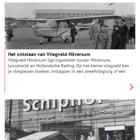
Het ontstaan van Vliegveld Hilversum
Vliegveld Hilversum ligt ingesloten tussen Hilversum,
Loosdrecht en Hollandsche Rading. Op het kleine vliegveld kan
je vlieglessen boeken, instappen in een zweefvliegtuig of een
helikoptervlucht afspreken. In 1938 begon de aanleg op een
open terrein aan de rand van het bos. Vliegveld Hilversum is
inmiddels uitgegroeid tot wat de gebruikers zelf noemen het
‘groenste en gezelligste vliegveld van Nederland’.