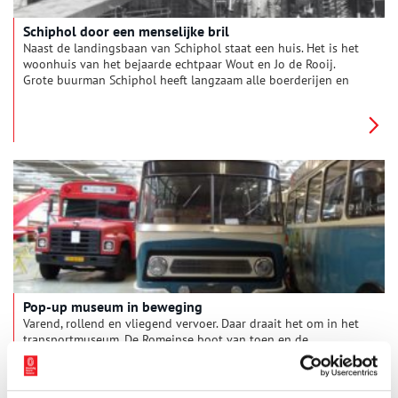
Schiphol door een menselijke bril
Naast de landingsbaan van Schiphol staat een huis. Het is het
woonhuis van het bejaarde echtpaar Wout en Jo de Rooij.
Grote buurman Schiphol heeft langzaam alle boerderijen en
dorpen in het gebied opgeslokt, maar de daglonerswoning van
de familie De Rooij is blijven staan. Nu hebben de kinderen en
kleinkinderen van Wout en Jo uitzicht op de vliegtuigen die
opstijgen vanaf de Buitenveldertbaan: ‘Een prachtgezicht’.
Pop-up museum in beweging
Varend, rollend en vliegend vervoer. Daar draait het om in het
transportmuseum. De Romeinse boot van toen en de
zonnewagen van nu.