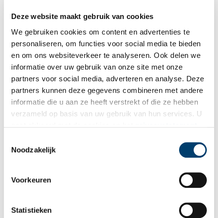
Deze website maakt gebruik van cookies
We gebruiken cookies om content en advertenties te
personaliseren, om functies voor social media te bieden
en om ons websiteverkeer te analyseren. Ook delen we
informatie over uw gebruik van onze site met onze
partners voor social media, adverteren en analyse. Deze
partners kunnen deze gegevens combineren met andere
Fokker Technologies: uit de as herrezen
informatie die u aan ze heeft verstrekt of die ze hebben
Anthony Fokker werd op 6 april 1890 op Java werd geboren,
verzameld op basis van uw gebruik van hun services. U
als zoon van een koffieplanter. Vier jaar later verhuisde hij met
gaat akkoord met de cookies en het
privacystatement
zijn familie naar Haarlem. Zijn schooltijd bracht hij echter in
Duitsland door, waar hij in 1910 zijn eerste
als u onze website blijft gebruiken.
Toestemmingsselectie
propellorvliegtuigje bouwde, De Spin. Op 31 augustus 1911
Noodzakelijk
maakt hij er een rondje mee boven de Grote Markt van
Haarlem.
Voorkeuren
Statistieken