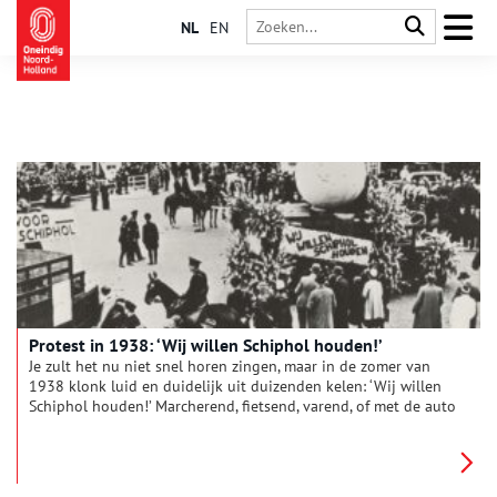
NL
EN
Protest in 1938: ‘Wij willen Schiphol houden!’
Je zult het nu niet snel horen zingen, maar in de zomer van
1938 klonk luid en duidelijk uit duizenden kelen: ‘Wij willen
Schiphol houden!’ Marcherend, fietsend, varend, of met de auto
waren duizenden demonstranten naar het vliegveld gereisd.
Van Texel was men zelfs komen vliegen.