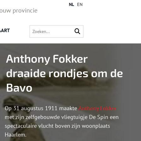
NL
EN
jouw provincie
AART
Anthony Fokker
draaide rondjes om de
Bavo
Op 31 augustus 1911 maakte
Anthony Fokker
met zijn zelfgebouwde vliegtuigje De Spin een
spectaculaire vlucht boven zijn woonplaats
Haarlem.