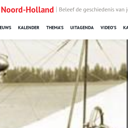
 Noord-Holland
Beleef de geschiedenis van 
IEUWS
KALENDER
THEMA’S
UITAGENDA
VIDEO’S
K