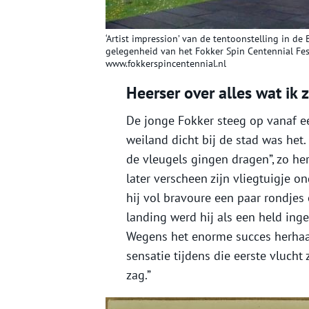
‘Artist impression’ van de tentoonstelling in de
gelegenheid van het Fokker Spin Centennial Fest
www.fokkerspincentennial.nl
Heerser over alles wat ik 
De jonge Fokker steeg op vanaf ee
weiland dicht bij de stad was het.
de vleugels gingen dragen”, zo her
later verscheen zijn vliegtuigje 
hij vol bravoure een paar rondje
landing werd hij als een held inge
Wegens het enorme succes herhaal
sensatie tijdens die eerste vlucht z
zag.”