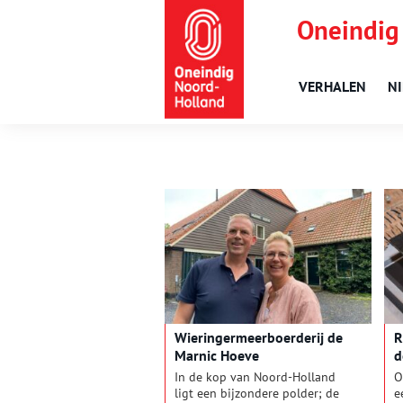
Oneindig
VERHALEN
N
Wieringermeerboerderij de
R
Marnic Hoeve
d
In de kop van Noord-Holland
O
ligt een bijzondere polder; de
e