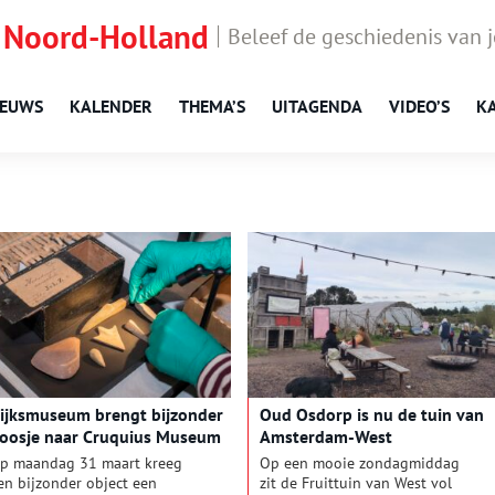
 Noord-Holland
Beleef de geschiedenis van 
IEUWS
KALENDER
THEMA’S
UITAGENDA
VIDEO’S
K
ijksmuseum brengt bijzonder
Oud Osdorp is nu de tuin van
oosje naar Cruquius Museum
Amsterdam-West
p maandag 31 maart kreeg
Op een mooie zondagmiddag
en bijzonder object een
zit de Fruittuin van West vol