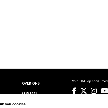
wars door rivieren en vaarten,
n langs kolken en sluizen.
Volg ONH op social med
OVER ONS
CONTACT
NIEUWSBRIEF
ik van cookies