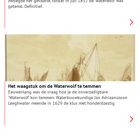
zwoegde het gevaarte, totdat in juli 1852 de ‘waterwolf’ was
getemd. Definitief.
Het waagstuk om de Waterwolf te temmen
Eeuwenlang was de vraag hoe je de onverzadigbare
‘Waterwolf’ kon temmen. Waterbouwkundige Jan Adriaanszoon
Leeghwater meende in 1629 de klus met honderdzestig
windmolens te kunnen klaren. Het bleef bij plannen maken.
Totdat het Haarlemmermeer bij Halfweg dreigde door te
breken naar het IJ. Wat nu?