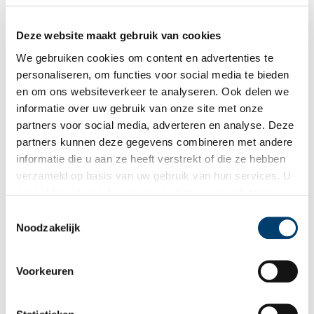
Deze website maakt gebruik van cookies
Hooglanders en laaglanders in de Haarlemmermeer
We gebruiken cookies om content en advertenties te
In de negentiende eeuw heerste er een ware strijd tussen
‘Hooglanders’ en ‘Laaglanders’ in de Haarlemmermeer. Steeds
personaliseren, om functies voor social media te bieden
meer eigenaren van laagland dienden verzoeken in om hun
en om ons websiteverkeer te analyseren. Ook delen we
land te mogen inpolderen en onderbemalen, maar het
informatie over uw gebruik van onze site met onze
polderbestuur had daar ernstig bezwaar tegen.
partners voor social media, adverteren en analyse. Deze
partners kunnen deze gegevens combineren met andere
informatie die u aan ze heeft verstrekt of die ze hebben
verzameld op basis van uw gebruik van hun services. U
gaat akkoord met de cookies en het
privacystatement
als u onze website blijft gebruiken.
Toestemmingsselectie
Noodzakelijk
Met Brederode mee de dijk op
Voorkeuren
Het was op een mooie zondag ‘besaeyt met Menschen’ op de
Spaarndammerdijk schreef Brederode (1585-1618). Hij had
stadgenoten zien lopen over de dijk met zicht op het weidse