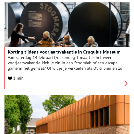
Korting tijdens voorjaarsvakantie in Cruquius Museum
Van zaterdag 14 februari t/m zondag 1 maart is het weer
voorjaarsvakantie. Heb je zin in een Stoomlab of een escape
game in het gemaal? Of wil je je verkleden als Ot & Sien en zo
een speurtocht doen in het gemaal of in het nieuwe
1 min
museumpaviljoen? Kom dan naar het Cruquius Museum. Er is
van alles te doen, voor jong en oud. Kijk op www.cruquius-
museum.nl voor een overzicht van alle activiteiten.