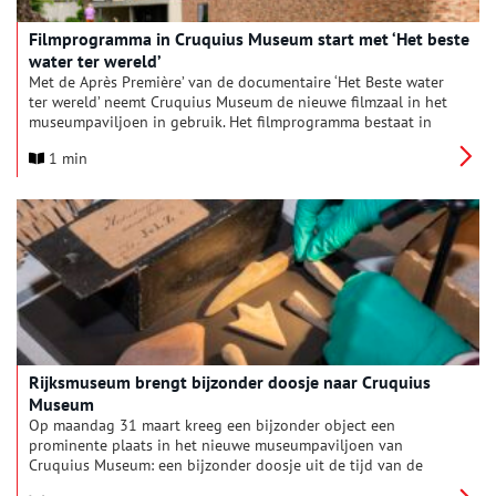
Filmprogramma in Cruquius Museum start met ‘Het beste
water ter wereld’
Met de Après Première’ van de documentaire ‘Het Beste water
ter wereld’ neemt Cruquius Museum de nieuwe filmzaal in het
museumpaviljoen in gebruik. Het filmprogramma bestaat in
totaal uit zeven korte films over de verschillende aspecten van
1 min
de watergeschiedenis van Haarlemmermeer. De nieuwste
aanwinst is de documentaire uit 2025 van Stichting Meerdoc
over het bijzondere verhaal van een geneeskrachtige bron in
Haarlemmermeer en internationaal kuuroord in Haarlem. De
filmzaal is tijdens de kerstvakantie open op 20, 22 Après
Première, 23, 28 en 29 december en 2 januari en vanaf 2026
enkele dagen per week.
Rijksmuseum brengt bijzonder doosje naar Cruquius
Museum
Op maandag 31 maart kreeg een bijzonder object een
prominente plaats in het nieuwe museumpaviljoen van
Cruquius Museum: een bijzonder doosje uit de tijd van de
drooglegging van het Haarlemmermeer.