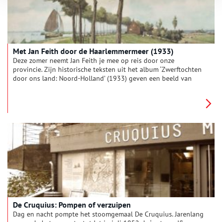
Met Jan Feith door de Haarlemmermeer (1933)
Deze zomer neemt Jan Feith je mee op reis door onze
provincie. Zijn historische teksten uit het album ‘Zwerftochten
door ons land: Noord-Holland’ (1933) geven een beeld van
zonnige duinen, drukke pleinen en pittoreske polders. Deze
week: ‘De Haarlemmermeer als typisch poldergebied’.
De Cruquius: Pompen of verzuipen
Dag en nacht pompte het stoomgemaal De Cruquius. Jarenlang