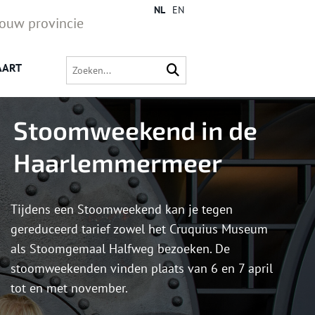
NL
EN
jouw provincie
AART
Stoomweekend in de
Haarlemmermeer
Tijdens een Stoomweekend kan je tegen
gereduceerd tarief zowel het Cruquius Museum
als Stoomgemaal Halfweg bezoeken. De
stoomweekenden vinden plaats van 6 en 7 april
tot en met november.