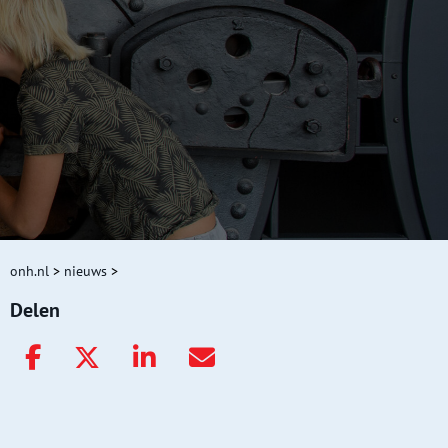
onh.nl
>
nieuws
>
Delen