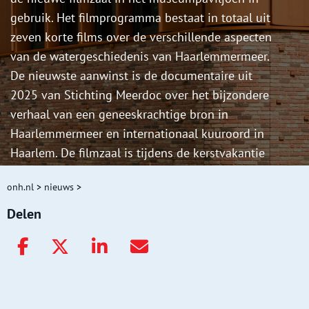
gebruik. Het filmprogramma bestaat in totaal uit
zeven korte films over de verschillende aspecten
van de watergeschiedenis van Haarlemmermeer.
De nieuwste aanwinst is de documentaire uit
2025 van Stichting Meerdoc over het bijzondere
verhaal van een geneeskrachtige bron in
Haarlemmermeer en internationaal kuuroord in
Haarlem. De filmzaal is tijdens de kerstvakantie
open op 20, 22 Après Première, 23, 28 en 29
onh.nl
>
nieuws
>
december en 2 januari en vanaf 2026 enkele
dagen per week.
Delen