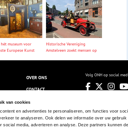
 hét museum voor
Historische Vereniging
ste Europese Kunst
Amstelveen zoekt mensen op
Volg ONH op social med
OVER ONS
CONTACT
NIEUWSBRIEF
ik van cookies
ontent en advertenties te personaliseren, om functies voor soci
DISCLAIMER
erkeer te analyseren. Ook delen we informatie over uw gebruik
PRIVACY
or social media, adverteren en analyse. Deze partners kunnen 