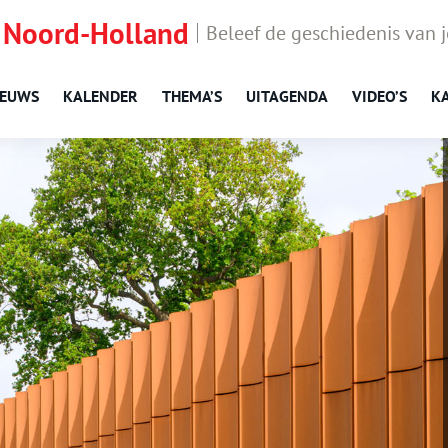
 Noord-Holland
Beleef de geschiedenis van 
IEUWS
KALENDER
THEMA’S
UITAGENDA
VIDEO’S
K