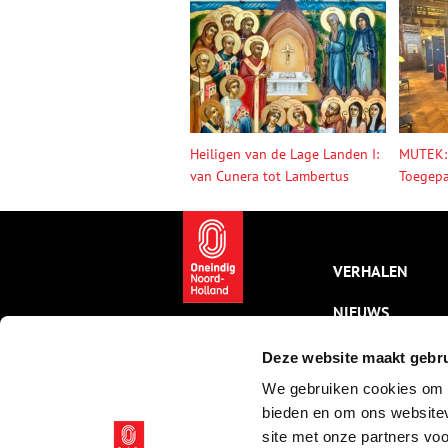
Heiligen van de Lage Landen I:
MUTEK:
van Cunera tot Lambertus
Toegepa
VERHALEN
NIEUWS
KALENDER
Deze website maakt gebru
We gebruiken cookies om c
THEMA’S
bieden en om ons websitev
ACTIVITEITEN
site met onze partners vo