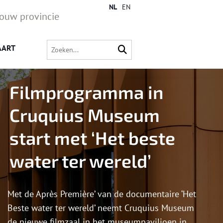
NL
EN
jouw provincie
AART
Filmprogramma in
Cruquius Museum
start met ‘Het beste
water ter wereld’
Met de Après Première’ van de documentaire ‘Het
Beste water ter wereld’ neemt Cruquius Museum
de nieuwe filmzaal in het museumpaviljoen in