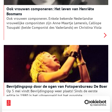
Ook vrouwen componeren: Het leven van Henriëte
Bosmans
Ook vrouwen componeren. Enkele bekende Nederlandse
vrouwelijke componisten zijn Anne-Maartje Lemereis, Calliope
Tsoupaki (beide Componist des Vaderlands) en Christina Viola
Oorebeek. Maar ook Caroline Berkenbosch, Lavinia Meijer,
Mathilde Wantenaar of Sarah Neutkens. En er zijn nog zo veel
meer namen. Wat een positieve ontwikkeling is, is dat er ook
steeds vaker naar wordt geluisterd. Dat blijkt uit het aantal
vrouwen in de klassieke Top 400: nog nooit stonden er zoveel
vrouwen in als nu. De vrouw die het vaakst in de top 400
staat, mag voor niemand een onbekende blijven. Dat is
Henriëtte Bosmans (1895-1952).
Bevrijdingspop door de ogen van Fotopersbureau De Boer
Op 5 mei vindt Bevrijdingspop weer plaats! Sinds de eerste
editie in 1980 is het uitgegroeid tot het grootste
benefietfestival van Nederland. En in navolging van Haarlem
worden tegenwoordig in nog dertien andere plekken
bevrijdingsfestivals georganiseerd.