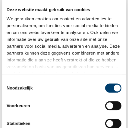
Deze website maakt gebruik van cookies
We gebruiken cookies om content en advertenties te
personaliseren, om functies voor social media te bieden
en om ons websiteverkeer te analyseren. Ook delen we
informatie over uw gebruik van onze site met onze
partners voor social media, adverteren en analyse. Deze
partners kunnen deze gegevens combineren met andere
De ’toovertuinen’ van Frascati
informatie die u aan ze heeft verstrekt of die ze hebben
Het Amsterdamse Theater Frascati in de Nes mag dan zo nu en
verzameld op basis van uw gebruik van hun services. U
dan avontuurlijk theater programmeren, zo wild als in de
gaat akkoord met de cookies en het
privacystatement
negentiende eeuw, met eau de cologne-fonteinen, watervallen
en palmbomen, maar ook met Arabische acrobaten die tijdens
als u onze website blijft gebruiken.
Toestemmingsselectie
hun act geweren afschieten, wordt het nooit meer.
Noodzakelijk
Voorkeuren
Statistieken