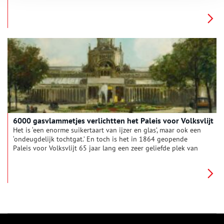
vriendschap is minstens zo belangrijk.
6000 gasvlammetjes verlichtten het Paleis voor Volksvlijt
Het is ‘een enorme suikertaart van ijzer en glas’, maar ook een
‘ondeugdelijk tochtgat.’ En toch is het in 1864 geopende
Paleis voor Volksvlijt 65 jaar lang een zeer geliefde plek van
vermaak aan het Amsterdamse Frederiksplein. Tot een alles
verzengende brand daar een eind aan maakt.