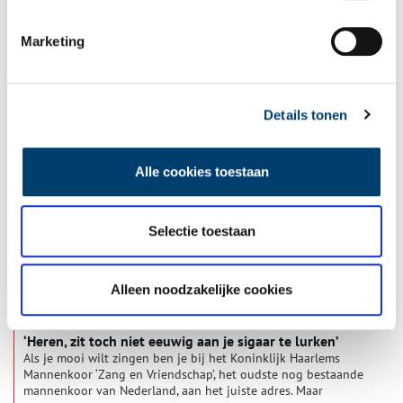
Marketing
Kunstige klanken: kamermuziek op Paviljoen Welgelegen
Paviljoen Welgelegen is tegenwoordig de zetel van het
provinciaal bestuur van Noord-Holland. Maar het imposante
paviljoen is ooit gebouwd als buitenverblijf van de puissant
Details tonen
rijke bankier Henry Hope (1735-1811). Hope hechtte veel
waarde aan zijn schilderijencollectie, maar ook aan de andere
schone kunsten. In de muzieksalon konden zijn gasten
Alle cookies toestaan
genieten van privéconcerten op hoog niveau.
Selectie toestaan
Alleen noodzakelijke cookies
‘Heren, zit toch niet eeuwig aan je sigaar te lurken’
Als je mooi wilt zingen ben je bij het Koninklijk Haarlems
Mannenkoor ‘Zang en Vriendschap’, het oudste nog bestaande
mannenkoor van Nederland, aan het juiste adres. Maar