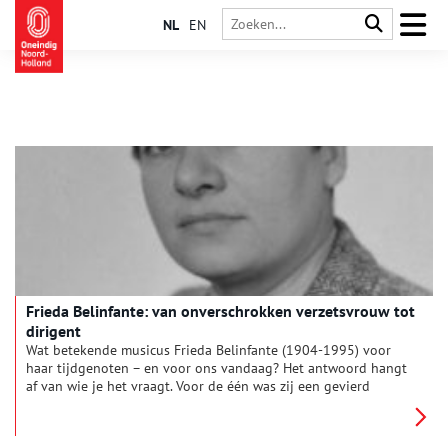
NL
EN
Frieda Belinfante: van onverschrokken verzetsvrouw tot
dirigent
Wat betekende musicus Frieda Belinfante (1904-1995) voor
haar tijdgenoten – en voor ons vandaag? Het antwoord hangt
af van wie je het vraagt. Voor de één was zij een gevierd
celliste en pionierende dirigent, voor de ander een moedige
verzetsstrijder tijdens de Tweede Wereldoorlog. Maar ze was
ook een rolmodel, als openlijk lesbische vrouw in een tijd