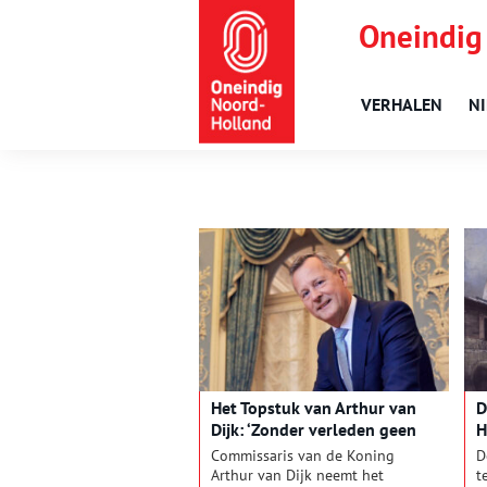
Oneindig
VERHALEN
N
Het Topstuk van Arthur van
D
Dijk: ‘Zonder verleden geen
H
toekomst’
Commissaris van de Koning
D
Arthur van Dijk neemt het
t