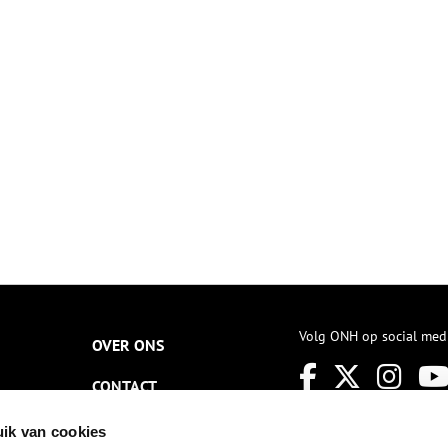
emaakt van in elkaar sluitende
Amsterdamse Jordaan. Deze
uigen, gebogen houten
volksbuurt, die volkszangers en
lanken. Die werden bij elkaar
volksverhalen voortbracht, werd
ehouden door een houten of
een icoon voor de hoofdstad.
jzeren band. Zo ontstond een
Het plat Amsterdams dat hier
uip. Het werk was niet zonder
gesproken werd, de Westertoren
isico, zeker niet in de zanderige
en Johnny Jordaan vormen het
n hooggelegen Trompenberg
romantische beeld dat velen
aar diep gegraven moest
tegenwoordig van de Jordaan
orden om het grondwater te
hebben. Wat in dit beeld echter
ereiken.
vaak wordt weggelaten is de
bittere armoede waarin de
Jordanezen leefden.
Volg ONH op social med
OVER ONS
CONTACT
NIEUWSBRIEF
ik van cookies