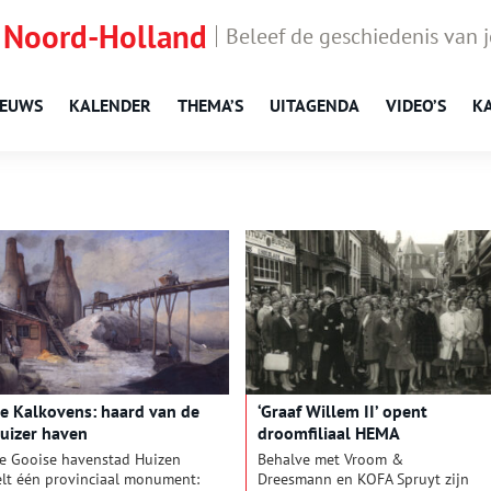
 Noord-Holland
Beleef de geschiedenis van 
IEUWS
KALENDER
THEMA’S
UITAGENDA
VIDEO’S
K
e Kalkovens: haard van de
‘Graaf Willem II’ opent
uizer haven
droomfiliaal HEMA
e Gooise havenstad Huizen
Behalve met Vroom &
elt één provinciaal monument:
Dreesmann en KOFA Spruyt zijn