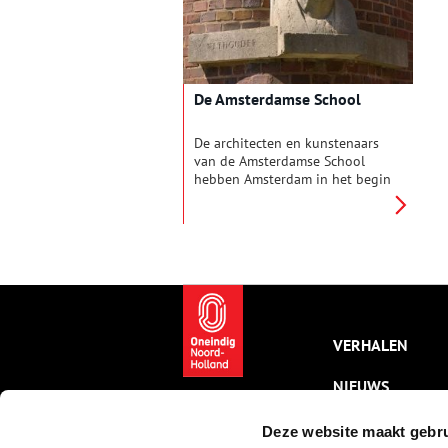
verdwenen hoeves: Anna’s
g
Hoeve en Hoeve Sloterdijk.
d
p
g
i
De Amsterdamse School
k
r
e
De architecten en kunstenaars
w
van de Amsterdamse School
w
hebben Amsterdam in het begin
b
van de twintigste eeuw op een
geweldige manier verfraaid en
van Amsterdam ‘het Mekka der
volkshuisvesting’ gemaakt.
Vooral in de
Spaarndammerbuurt zijn veel
van hun gebouwen te vinden.
VERHALEN
NIEUWS
KALENDER
Deze website maakt gebru