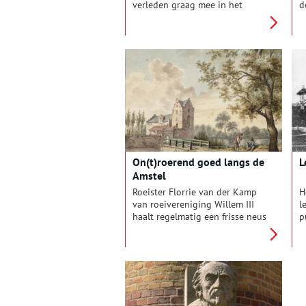
verleden graag mee in het
d
vormgeven van de toekomst. Als
i
topstuk uit de collectie van het
v
Noord-Hollands Archief koos hij
k
een kleurenlitho van Johan
h
Conrad Greive uit 1872, waarop
v
de aanleg van het
n
Noordzeekanaal is afgebeeld. In
e
de complexiteit en omvang van
w
het project ziet hij parallellen
g
met de uitdagingen van nu –
i
waarbij een stukje historische
H
durf soms best welkom is.
On(t)roerend goed langs de
L
Amstel
Roeister Florrie van der Kamp
H
van roeivereniging Willem III
l
haalt regelmatig een frisse neus
p
op of aan de Amstel. Tijdens die
o
tochtjes over het water vallen
H
haar (niet meer bestaande)
d
gebouwen op, waarvan ze de
e
achtergrondverhalen tot op de
p
bodem uitzoekt. Deze week
d
verdiept ze zich in twee
w