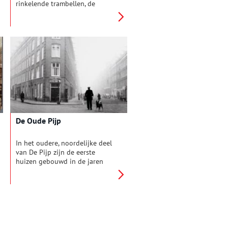
rinkelende trambellen, de
weemoedige klanken van een
draaiorgel of het geroezemoes
op de markt? Maar geluiden
kunnen naast nostalgie ook
irritatie oproepen. Denk aan de
vaak beklaagde rolkoffers,
overvliegende vliegtuigen of
luide ringtones van mobiele
telefoons. Welke geluiden
hoorde men vroeger in de stad
en wat was er toen anders dan
nu?
De Oude Pijp
In het oudere, noordelijke deel
van De Pijp zijn de eerste
huizen gebouwd in de jaren
zeventig en tachtig van de
negentiende eeuw, de tijd die
bekend staat om haar
‘revolutiebouw’. Goedkope
woningen voor
arbeidersgezinnen en kleine
middenstanders die door