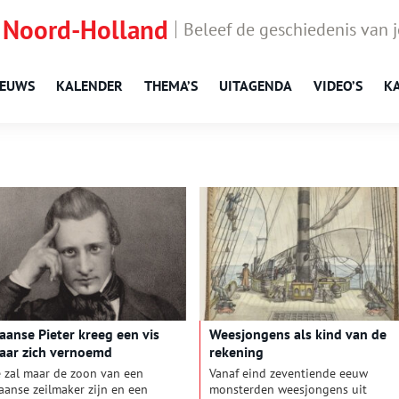
 Noord-Holland
Beleef de geschiedenis van 
IEUWS
KALENDER
THEMA’S
UITAGENDA
VIDEO’S
K
aanse Pieter kreeg een vis
Weesjongens als kind van de
aar zich vernoemd
rekening
e zal maar de zoon van een
Vanaf eind zeventiende eeuw
aanse zeilmaker zijn en een
monsterden weesjongens uit