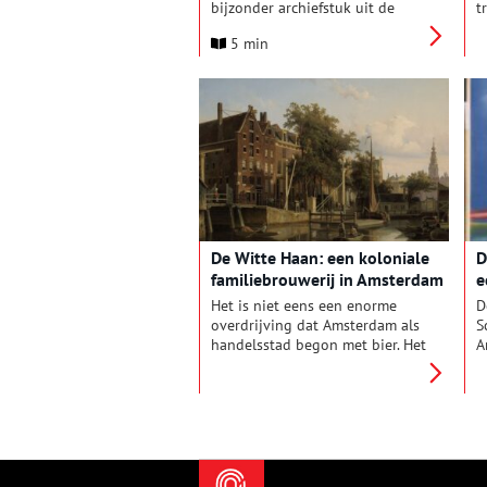
bijzonder archiefstuk uit de
t
collectie in de schijnwerpers.
k
5 min
Deze keer: een ontroerende
B
brief die timmerman Jacob
l
Valter in 1720 vanuit Batavia
s
aan zijn vrouw en kinderen in
Z
De Rijp schreef.
l
m
E
a
h
De Witte Haan: een koloniale
D
familiebrouwerij in Amsterdam
e
Het is niet eens een enorme
D
overdrijving dat Amsterdam als
S
handelsstad begon met bier. Het
A
biertolrecht dat de stad kreeg
a
in 1323 was in ieder geval een
g
belangrijke aanjager. Het
p
verklaart ook dat Amsterdam –
w
een stad waar de ingrediënten
e
om te brouwen (schoon water,
v
hop, gerst) niet direct
h