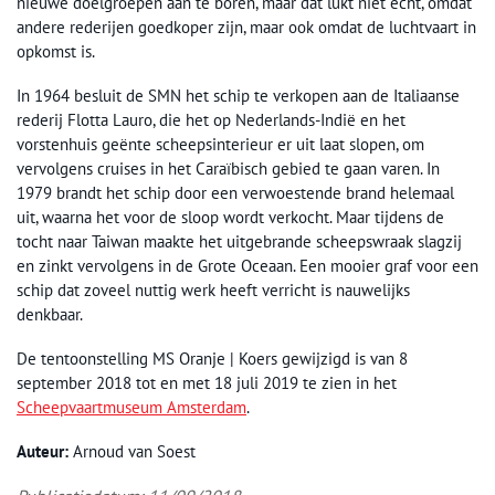
nieuwe doelgroepen aan te boren, maar dat lukt niet ècht, omdat
andere rederijen goedkoper zijn, maar ook omdat de luchtvaart in
opkomst is.
In 1964 besluit de SMN het schip te verkopen aan de Italiaanse
rederij Flotta Lauro, die het op Nederlands-Indië en het
vorstenhuis geënte scheepsinterieur er uit laat slopen, om
vervolgens cruises in het Caraïbisch gebied te gaan varen. In
1979 brandt het schip door een verwoestende brand helemaal
uit, waarna het voor de sloop wordt verkocht. Maar tijdens de
tocht naar Taiwan maakte het uitgebrande scheepswraak slagzij
en zinkt vervolgens in de Grote Oceaan. Een mooier graf voor een
schip dat zoveel nuttig werk heeft verricht is nauwelijks
denkbaar.
De tentoonstelling MS Oranje | Koers gewijzigd is van 8
september 2018 tot en met 18 juli 2019 te zien in het
Scheepvaartmuseum Amsterdam
.
Auteur:
Arnoud van Soest