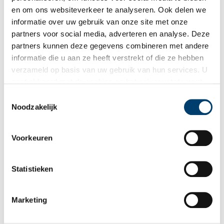
en om ons websiteverkeer te analyseren. Ook delen we
informatie over uw gebruik van onze site met onze
partners voor social media, adverteren en analyse. Deze
partners kunnen deze gegevens combineren met andere
informatie die u aan ze heeft verstrekt of die ze hebben
verzameld op basis van uw gebruik van hun services. U
gaat akkoord met de cookies en het
privacystatement
als u onze website blijft gebruiken.
Toestemmingsselectie
Noodzakelijk
Voorkeuren
Statistieken
De ivoren doophamer en zilveren doopbijl (guillotine-model), waarmee toenmalig
koningin Wilhelmina De Oranje doopte. Beeld: Het Scheepvaartmuseum.
Marketing
Japan
Ná de oorlog breekt een nieuw fase in het leven van De Oranje