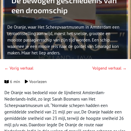
De bewogen geschiedenis van
een droomschip
De Oranje, waar Het Scheepvaartmuseum in Amsterdam een
tentoonstelling aan wijd, moest het snelste, grootste en
mooiste passagiersschip van zijn tijd worden. Een schip
waarmee je een mooie reis naar de gordel van Smaragd kon
maken. Maar het liep anders.
← Vorig verhaal
Volgend verhaal →
6 min
Voorlezen
De Oranje was bedoeld voor de lijndienst Amsterdam-
Nederlands-Indië, zo legt Sarah Bosmans van Het
Scheepvaartmuseum uit. “Normale schepen hadden een
gemiddelde snelheid van 21 mijl per uur, De Oranje haalde een
gemiddelde snelheid van 23 mijl, terwijl de hoogste snelheid 26
mijl p/u was. Daardoor legde De Oranje de route naar