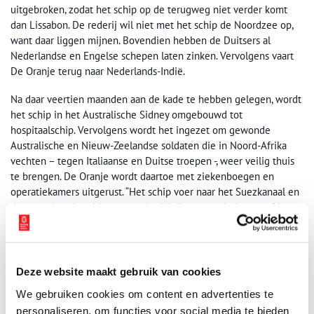
uitgebroken, zodat het schip op de terugweg niet verder komt
dan Lissabon. De rederij wil niet met het schip de Noordzee op,
want daar liggen mijnen. Bovendien hebben de Duitsers al
Nederlandse en Engelse schepen laten zinken. Vervolgens vaart
De Oranje terug naar Nederlands-Indië.
Na daar veertien maanden aan de kade te hebben gelegen, wordt
het schip in het Australische Sidney omgebouwd tot
hospitaalschip. Vervolgens wordt het ingezet om gewonde
Australische en Nieuw-Zeelandse soldaten die in Noord-Afrika
vechten – tegen Italiaanse en Duitse troepen -, weer veilig thuis
te brengen. De Oranje wordt daartoe met ziekenboegen en
operatiekamers uitgerust. “Het schip voer naar het Suezkanaal en
daar werden de soldaten opgehaald, die met treintjes vanaf het
slagveld waren vervoerd.”
In 1943 is de strijd in Noord-Afrika in het voordeel van de
geallieerden beslist, en gaat De Oranje nog twee jaar in het
Deze website maakt gebruik van cookies
Middellandse Zeegebied varen, om gewonde Engelse soldaten,
We gebruiken cookies om content en advertenties te
die in Italië en Malta vechten, terug te brengen naar de Engelse
personaliseren, om functies voor social media te bieden
haven Southampton.