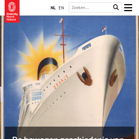
NL
EN