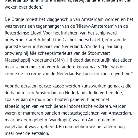
Nederlands-Indië in drie weken af, terwijl andere schepen er vier
weken over deden.”
De Oranje moest het vlaggenschip van Amsterdam worden en het
was tevens een tegenhanger van de ‘Nieuw-Amsterdam’ van de
Rotterdamse Lloyd. Voor het inrichten van het schip werd
ontwerper Carel Adolph Lion Cachet ingeschakeld, één van de
grootste sierkunstenaars van Nederland. Zo’n dertig jaar lang
ontwierp hij àlle scheepsinterieurs van de Stoomvaart
Maatschappij Nederland (SMN). Hij deed dat natuurlijk niet alleen,
maar samen met zo’n veertig andere kunstenaars. “Het was de
crème de la crème van de Nederlandse kunst en kunstnijverheid.”
Voor de eetsalon eerste klasse werden kunstwerken gemaakt die
de band tussen Amsterdam en Nederlands-Indië verbeeldde,
zoals er aan de muur ook houten panelen hingen met
afbeeldingen van verschillende Indonesische volkeren. Verder
waren er marmeren panelen met stadsgezichten van Amsterdam,
maar ook een gobelin (wandtapijt) waarop Amsterdam in
vogelvlucht was afgebeeld. En dan hebben we het alleen nog
maar over de eetsalon.