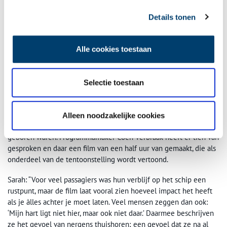
aan, want Japan, dat Nederlands-Indië had bezet, heeft weliswaar
de oorlog verloren, maar Nederland, dat zelf net een oorlog
Details tonen
achter de kiezen heeft, heeft nog geen kans gezien het gezag in
Nederlands-Indië te herstellen. Er is sprake van een vacuüm en
Alle cookies toestaan
de Indonesische onafhankelijkheidsstrijd breekt uit. Met name
voor mensen die net uit de interneringskampen komen leidt dat
tot gevaarlijke situaties op straat. Bendes trekken ‘rampokkend’
Selectie toestaan
door het land.
Vervolgens wordt De Oranje ingezet om duizenden mensen uit
Nederlands-Indië naar Amsterdam te varen, zowel mensen die er
Alleen noodzakelijke cookies
werkten als mensen die in het toenmalige Nederlands-Indië
geboren waren. Programmamaker Coen Verbraak heeft er tien van
gesproken en daar een film van een half uur van gemaakt, die als
onderdeel van de tentoonstelling wordt vertoond.
Sarah: “Voor veel passagiers was hun verblijf op het schip een
rustpunt, maar de film laat vooral zien hoeveel impact het heeft
als je àlles achter je moet laten. Veel mensen zeggen dan ook:
‘Mijn hart ligt niet hier, maar ook niet daar.’ Daarmee beschrijven
ze het gevoel van nergens thuishoren; een gevoel dat ze na al