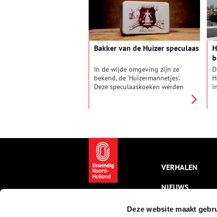
soorten kerstvieringen.
Bakker van de Huizer speculaas
H
b
O
In de wijde omgeving zijn ze
D
bekend, de ‘Huizermannetjes’.
H
Deze speculaaskoeken werden
i
in diverse maten verkocht,
t
twintig, zestien, twaalf en acht
e
in een pond. Vroeger kregen de
i
Huizer kinderen de avond voor
d
kerst een ‘vurrël’ (vier koeken in
4
een pond) die op kerstmorgen
als ontbijt werd gegeten.
VERHALEN
NIEUWS
KALENDER
Deze website maakt gebru