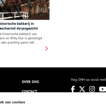
istorische bakkerij in
eschermd dorpsgezicht
uderkerk
e historische bakkerij van
ans en Willy Out is gevestigd
n een prachtig pand met
opgevel uit de achttiende
euw. Op deze idyllische plaats,
n het hart van het beschermde
orpsgezicht, wordt al meer dan
00 jaar brood gebakken.
Volg ONH op social med
OVER ONS
CONTACT
NIEUWSBRIEF
ik van cookies