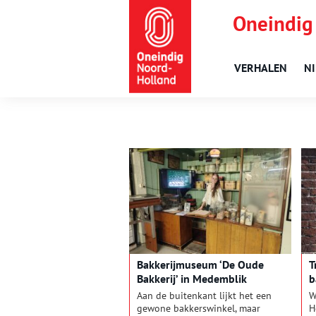
Oneindig
VERHALEN
N
Bakkerijmuseum ‘De Oude
T
Bakkerij’ in Medemblik
b
Aan de buitenkant lijkt het een
W
gewone bakkerswinkel, maar
H