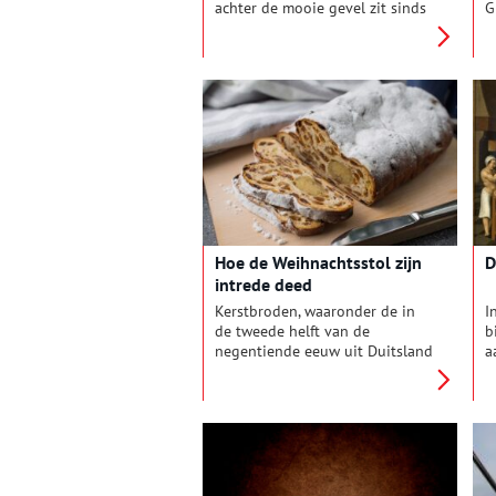
achter de mooie gevel zit sinds
G
1982 museum ‘De Oude
g
Bakkerij’. Bezoekers kunnen hier
f
alles leren over de rijke
b
geschiedenis van brood, koek,
g
suiker, chocolade en banket.
n
Niet alleen door te kijken, maar
g
ook door te luisteren, voelen,
v
ruiken en zelfs proeven.
T
Oneindig Noord-Holland bracht
v
een bezoek aan het lekkerste
e
museum van Nederland.
t
l
Hoe de Weihnachtsstol zijn
D
intrede deed
Kerstbroden, waaronder de in
I
de tweede helft van de
b
negentiende eeuw uit Duitsland
a
overgewaaide Weihnachtsstol,
k
zijn een traktatie in de
b
decembermaand. Het bij
g
voorkeur met wit suikerpoeder
i
bestrooide baksel is niet alleen
t
favoriet in huiselijke kring, maar
v
ook vaste prik bij allerlei
a