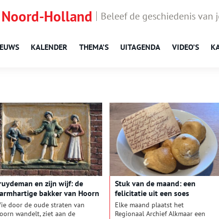
 Noord-Holland
Beleef de geschiedenis van 
IEUWS
KALENDER
THEMA’S
UITAGENDA
VIDEO’S
K
ruydeman en zijn wijf: de
Stuk van de maand: een
armhartige bakker van Hoorn
felicitatie uit een soes
ie door de oude straten van
Elke maand plaatst het
oorn wandelt, ziet aan de
Regionaal Archief Alkmaar een