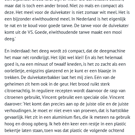
maar dat is toch een ander brood. Niet zo mals en compact als
deze. Het meel voor de duivekater is niet zomaar wit meel. Het is
een bijzonder eiwithoudend meel. In Nederland is het eigenlijk
te nat en te koud voor goede tarwe. De tarwe voor de duivekater
komt uit de VS. Goede, eiwithoudende tarwe maakt een mooi
deeg.’
En inderdaad: het deeg wordt zó compact, dat de deegmachine
het maar nét rondkrijgt. Het lijkt wel klei! En als het helemaal
goed is, na een minuut of twaalf kneden, is het zo zacht als een
oorlelletje, enigszins glanzend en je kunt er een blaasje in
trekken. De duivekaterbakker laat het mij zien. Eén van de
geheimen zit hem ook in de geur. Het brood ruikt sterk
citroenachtig. In reguliere recepten wordt daarvoor de rasp van
citroenen gebruikt, Vincent gebruikt een speciale olie. Vincent
daarover: ‘Het komt dan precies aan op de juiste olie en de juiste
verhoudingen. Je moet er niet even van proeven, dat is hartstikke
gevaarlijk. Het zit in een aluminium fles, die ik meteen na gebruik
hoog en droog opberg. Ik heb één keer een restje in een plastic
bekertje laten staan, toen was dat plastic de volgende ochtend