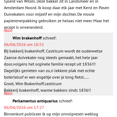
Sjoerd van Willes. Deze bakker zit in Landsmeer en in
Amsterdam Noord. Ik koop daar elk jaar met Kerst en Pasen
Duivekaters voor mijzelf en mijn dochter. De mooie
papierenerpakking gebruiken ze helaas niet meer. Maar het
recept is onveranderd.
Reply
Wim brakenhoff
schreef:
06/04/2026 om 10:51
Bij bakkerij brakenhoff, Castricum wordt de ouderwetse
Zaanse duivekater nog steeds gemaakt, het hele jaar
door,volgens het orginele familie recept uit 1836!!!
Dagelijks genieten van zo,n lekkere plak met echte
boter!alsof er een engeltje over je tong fietst…..
Groet, Wim Brakenhoff.castricum
Bakkerij brakenhoff, warme bakkers sinds 1836!!
Reply
Perkamentus antiquarius
schreef:
06/04/2026 om 17:27
Binnenkort publiceer ik op mijn onvolprezen weblog