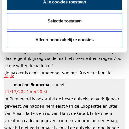
Alle cookies toestaan
Vul deze informatie aan of geef een reactie.
10 reacties
Selectie toestaan
Wil Furrer-Kroes
schreef:
14/01/2023 om 13:19
Alleen noodzakelijke cookies
Beste Nancy,
met belangstelling nu pas je artikel gelezen, maar zou je
daar eigenlijk graag via de mail iets over willen vragen. Zou
je me willen benaderen?
de bakker is een stamgenoot van me. Dus verre familie.
Reply
martine Bonnema
schreef:
21/12/2023 om 20:30
In Purmerend is ook altijd de beste duivekater verkrijgbaar
geweest. We hadden hem eerst van de Coöperatie en later
van Vlaar, Bartels en nu van Harry de Groot. Ik heb hem
jarenlang cadeau gegeven aan een vriendin uit den Haag,
waar hij niet verkrijgbaar is en zij de duivekater nog kende