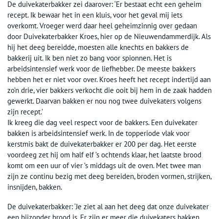
De duivekaterbakker zei daarover: ‘Er bestaat echt een geheim
recept. Ik bewaar het in een kluis, voor het geval mij iets
overkomt. Vroeger werd daar heel geheimzinnig over gedaan
door Duivekaterbakker Kroes, hier op de Nieuwendammerdijk. Als
hij het deeg bereidde, moesten alle knechts en bakkers de
bakkerij uit. Ik ben niet zo bang voor spionnen. Het is
arbeidsintensief werk voor de liefhebber. De meeste bakkers
hebben het er niet voor over. Kroes heeft het recept indertijd aan
zo’n drie, vier bakkers verkocht die ooit bij hem in de zaak hadden
gewerkt. Daarvan bakken er nou nog twee duivekaters volgens
zijn recept.’
Ik kreeg die dag veel respect voor de bakkers. Een duivekater
bakken is arbeidsintensief werk. In de topperiode vlak voor
kerstmis bakt de duivekaterbakker er 200 per dag. Het eerste
voordeeg zet hij om half elf ’s ochtends klaar, het laatste brood
komt om een uur of vier ’s middags uit de oven. Met twee man
zijn ze continu bezig met deeg bereiden, broden vormen, strijken,
insnijden, bakken.
De duivekaterbakker: ‘Je ziet al aan het deeg dat onze duivekater
een bijzonder brood is. Er zijn er meer die duivekaters bakken,