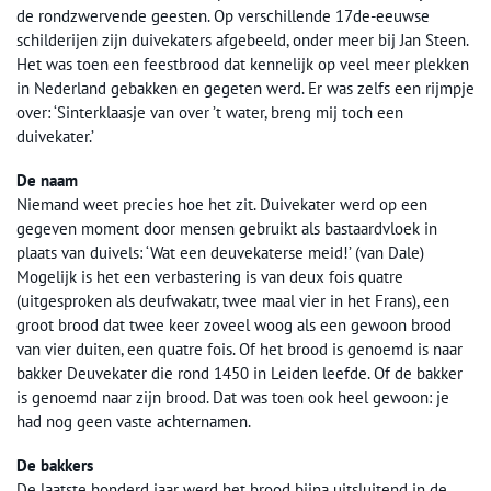
de rondzwervende geesten. Op verschillende 17de-eeuwse
schilderijen zijn duivekaters afgebeeld, onder meer bij Jan Steen.
Het was toen een feestbrood dat kennelijk op veel meer plekken
in Nederland gebakken en gegeten werd. Er was zelfs een rijmpje
over: ‘Sinterklaasje van over ’t water, breng mij toch een
duivekater.’
De naam
Niemand weet precies hoe het zit. Duivekater werd op een
gegeven moment door mensen gebruikt als bastaardvloek in
plaats van duivels: ‘Wat een deuvekaterse meid!’ (van Dale)
Mogelijk is het een verbastering is van deux fois quatre
(uitgesproken als deufwakatr, twee maal vier in het Frans), een
groot brood dat twee keer zoveel woog als een gewoon brood
van vier duiten, een quatre fois. Of het brood is genoemd is naar
bakker Deuvekater die rond 1450 in Leiden leefde. Of de bakker
is genoemd naar zijn brood. Dat was toen ook heel gewoon: je
had nog geen vaste achternamen.
De bakkers
De laatste honderd jaar werd het brood bijna uitsluitend in de