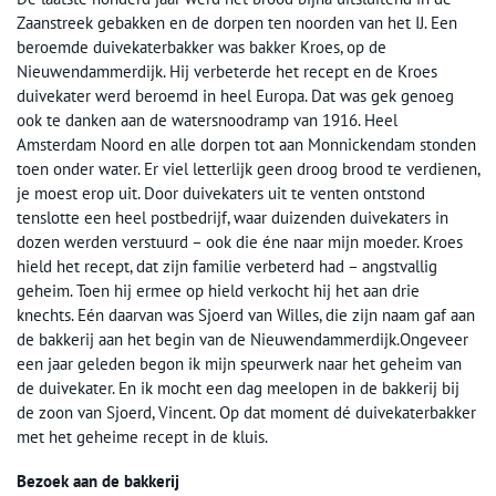
Zaanstreek gebakken en de dorpen ten noorden van het IJ. Een
beroemde duivekaterbakker was bakker Kroes, op de
Nieuwendammerdijk. Hij verbeterde het recept en de Kroes
duivekater werd beroemd in heel Europa. Dat was gek genoeg
ook te danken aan de watersnoodramp van 1916. Heel
Amsterdam Noord en alle dorpen tot aan Monnickendam stonden
toen onder water. Er viel letterlijk geen droog brood te verdienen,
je moest erop uit. Door duivekaters uit te venten ontstond
tenslotte een heel postbedrijf, waar duizenden duivekaters in
dozen werden verstuurd – ook die éne naar mijn moeder. Kroes
hield het recept, dat zijn familie verbeterd had – angstvallig
geheim. Toen hij ermee op hield verkocht hij het aan drie
knechts. Eén daarvan was Sjoerd van Willes, die zijn naam gaf aan
de bakkerij aan het begin van de Nieuwendammerdijk.Ongeveer
een jaar geleden begon ik mijn speurwerk naar het geheim van
de duivekater. En ik mocht een dag meelopen in de bakkerij bij
de zoon van Sjoerd, Vincent. Op dat moment dé duivekaterbakker
met het geheime recept in de kluis.
Bezoek aan de bakkerij