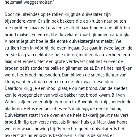
helemaal weggesmolten.’
Door de uiteindes op te rollen krijgt de duivekater zijn
bijzondere vorm. Er zijn ook bakkers die de krullen naar buiten
toe oprollen, maar wij draaien ze altijd naar binnen, dan blijft het
brood malser. En een echte duivekater moet glimmen natuurlijk.
Vincent legt uit hoe je die echte duivekaterglans maakt: ‘We
strijken hem in vóór hij de oven ingaat. Dat gaat in twee lagen: de
eerste laag van geklutste hele eieren, meteen daaroverheen een
laag met eigeel.’ Met een grote verfkwast gaat het ei over de
broden, zelfs zonder te bakken glimmen ze al. En ná het instrijken
wordt het brood ingesneden. Dan blijven de snedes lichter van
kleur, want er zit dan geen ei op de plek waar gesneden is.
Daardoor krijg je een mooi plaatje op het brood. Aan de snedes
kon je vroeger zien van welke bakker het brood kwam. Bij van
Willes snijden ze er altijd een tulp in. Bovenin de tulp, onderin de
bladeren. Het is een uur of twee ’s middags, de eerste lading
Duivekaters staat in de oven en de hele bakkerij geurt naar vers
brood. Ik rijg een verse mee, als ik naar huis ga. Maar daar hoort
wel een waarschuwing bij: ‘Een echte goede duivekater is het
lekkerst als hij enigszins bestorven is, dan is de smaak er