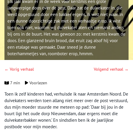
Elk jaar kwam er in de week voor kerstmis een grote
langwerpige doos over de post. Daar zat de duivekater in, die
werd opgestuurd door een bakker ergens, ik wist niet waar. In
een dunne doorzichtige zak met een verhaaltje erop. Ik wist
toen ook niet, waarom wij duivekater aten en niemand anders
bij ons in de buurt. Het was gewoon zo: met kerstmis kwam de
doos. Een glanzend bruin brood, dat eruit zag alsof hij voor
een etalage was gemaakt. Daar sneed je dunne
boterhammetjes van, roomboter erop, hmmm.
← Vorig verhaal
Volgend verhaal →
7 min
Voorlezen
Toen ik zelf kinderen had, verhuisde ik naar Amsterdam Noord. De
duivekaters werden toen allang niet meer over de post verstuurd,
dus mijn moeder stuurde me meteen op pad: ‘Daar bij jou in de
buurt ligt het oude dorp Nieuwendam, daar ergens moet die
duivekaterbakker wonen.’ En sindsdien ben ik de jaarlijkse
postbode voor mijn moeder.