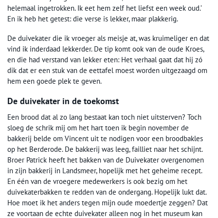
helemaal ingetrokken. Ik eet hem zelf het liefst een week oud.’
En ik heb het getest: die verse is lekker, maar plakkerig.
De duivekater die ik vroeger als meisje at, was kruimeliger en dat
vind ik inderdaad lekkerder. De tip komt ook van de oude Kroes,
en die had verstand van lekker eten: Het verhaal gaat dat hij zó
dik dat er een stuk van de eettafel moest worden uitgezaagd om
hem een goede plek te geven.
De duivekater in de toekomst
Een brood dat al zo lang bestaat kan toch niet uitsterven? Toch
sloeg de schrik mij om het hart toen ik begin november de
bakkerij belde om Vincent uit te nodigen voor een broodbakles
op het Berderode. De bakkerij was leeg, failliet naar het schijnt.
Broer Patrick heeft het bakken van de Duivekater overgenomen
in zijn bakkerij in Landsmeer, hopelijk met het geheime recept.
En één van de vroegere medewerkers is ook bezig om het
duivekaterbakken te redden van de ondergang. Hopelijk lukt dat.
Hoe moet ik het anders tegen mijn oude moedertje zeggen? Dat
ze voortaan de echte duivekater alleen nog in het museum kan