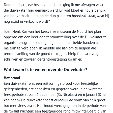
Door dat jaarlijkse bezoek met kerst, ging ik me afvragen waarom
die duivekater hier gemaakt werd. En wat klopt er nou eigenlijk
van het verhaaltje dat op de dun papieren broodzak staat, waar hij
nog altijd in verkocht wordt?
Toen Henk Ras van het kersverse museum de Noord het plan
opperde om een keer een tentoonstelling over de Duivekater te
organiseren, greep ik die gelegenheid met beide handen aan om
me erin te verdiepen. Ik meldde me aan om te helpen die
tentoonstelling van de grond te krijgen, hielp fondsaanvragen
schrijven en zowaar: de tentoonstelling kwam er.
Wat kwam ik te weten over de Duivekater?
Het brood
Een duivekater was een ruitvormige brood voor feestelijke
gelegenheden, dat gebakken en gegeten werd in de winterse
feestperiode tussen 6 december (St. Nicolaas) en 6 januari (Drie
koningen). De duivekater heeft duidelijk de vorm van een groot
bot met vlees eraan. Het brood werd gegeten in de periode van
de ‘twaalf nachten’, een feestperiode rond midwinter, de tijd van