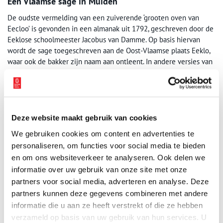
Een Vlaamse sage in Muiden
De oudste vermelding van een zuiverende ‘grooten oven van
Eecloo’ is gevonden in een almanak uit 1792, geschreven door de
Eeklose schoolmeester Jacobus van Damme. Op basis hiervan
wordt de sage toegeschreven aan de Oost-Vlaamse plaats Eeklo,
waar ook de bakker zijn naam aan ontleent. In andere versies van
het verhaal worden echter ook alternatieve plaatsen genoemd,
waaronder Gent, Nijvel en Augsburg. Toen onderzoek naar
volksverhalen in de negentiende eeuw op gang kwam, is de
legende herontdekt en opgeschreven in verschillende boeken,
zoals de
Vermaekelyken Klugtvertelder
.
Deze website maakt gebruik van cookies
We gebruiken cookies om content en advertenties te
Het schilderij dat nu in het Muiderslot hangt, werd pas in 1937 tot
personaliseren, om functies voor social media te bieden
‘De Bakker van Eeklo’ gedoopt. Het is een kopie van het
en om ons websiteverkeer te analyseren. Ook delen we
zestiende-eeuwse schilderij ‘La Cuisine des Têtes’ van de Vlaamse
schilders Jan van Wechelen en Cornelis van Dalem en komt uit de
informatie over uw gebruik van onze site met onze
collectie van het Rijksmuseum Amsterdam. Sinds 1949 siert het
partners voor social media, adverteren en analyse. Deze
de wand van de kleine eetzaal van het middeleeuwse kasteel. In
partners kunnen deze gegevens combineren met andere
rondleidingen wordt vaak stilgestaan bij het schilderij, niet alleen
informatie die u aan ze heeft verstrekt of die ze hebben
omdat het zo’n prachtig verhaal bevat, maar ook een
verzameld op basis van uw gebruik van hun services. U