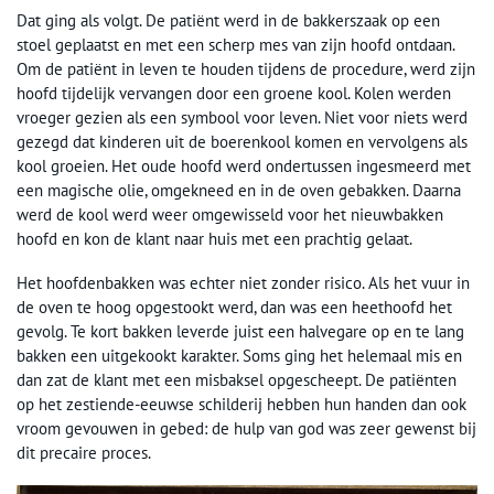
Dat ging als volgt. De patiënt werd in de bakkerszaak op een
stoel geplaatst en met een scherp mes van zijn hoofd ontdaan.
Om de patiënt in leven te houden tijdens de procedure, werd zijn
hoofd tijdelijk vervangen door een groene kool. Kolen werden
vroeger gezien als een symbool voor leven. Niet voor niets werd
gezegd dat kinderen uit de boerenkool komen en vervolgens als
kool groeien. Het oude hoofd werd ondertussen ingesmeerd met
een magische olie, omgekneed en in de oven gebakken. Daarna
werd de kool werd weer omgewisseld voor het nieuwbakken
hoofd en kon de klant naar huis met een prachtig gelaat.
Het hoofdenbakken was echter niet zonder risico. Als het vuur in
de oven te hoog opgestookt werd, dan was een heethoofd het
gevolg. Te kort bakken leverde juist een halvegare op en te lang
bakken een uitgekookt karakter. Soms ging het helemaal mis en
dan zat de klant met een misbaksel opgescheept. De patiënten
op het zestiende-eeuwse schilderij hebben hun handen dan ook
vroom gevouwen in gebed: de hulp van god was zeer gewenst bij
dit precaire proces.