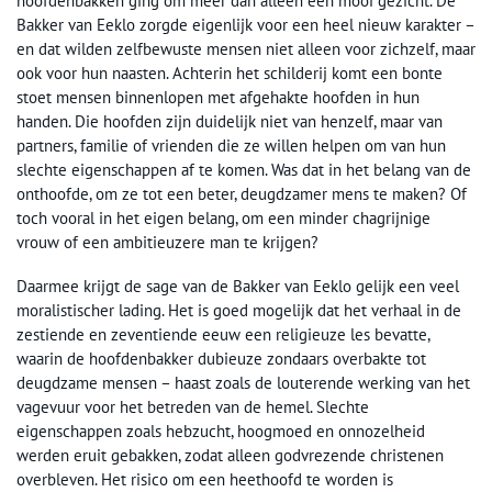
hoofdenbakken ging om meer dan alleen een mooi gezicht. De
Bakker van Eeklo zorgde eigenlijk voor een heel nieuw karakter –
en dat wilden zelfbewuste mensen niet alleen voor zichzelf, maar
ook voor hun naasten. Achterin het schilderij komt een bonte
stoet mensen binnenlopen met afgehakte hoofden in hun
handen. Die hoofden zijn duidelijk niet van henzelf, maar van
partners, familie of vrienden die ze willen helpen om van hun
slechte eigenschappen af te komen. Was dat in het belang van de
onthoofde, om ze tot een beter, deugdzamer mens te maken? Of
toch vooral in het eigen belang, om een minder chagrijnige
vrouw of een ambitieuzere man te krijgen?
Daarmee krijgt de sage van de Bakker van Eeklo gelijk een veel
moralistischer lading. Het is goed mogelijk dat het verhaal in de
zestiende en zeventiende eeuw een religieuze les bevatte,
waarin de hoofdenbakker dubieuze zondaars overbakte tot
deugdzame mensen – haast zoals de louterende werking van het
vagevuur voor het betreden van de hemel. Slechte
eigenschappen zoals hebzucht, hoogmoed en onnozelheid
werden eruit gebakken, zodat alleen godvrezende christenen
overbleven. Het risico om een heethoofd te worden is