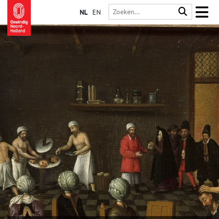
NL
EN