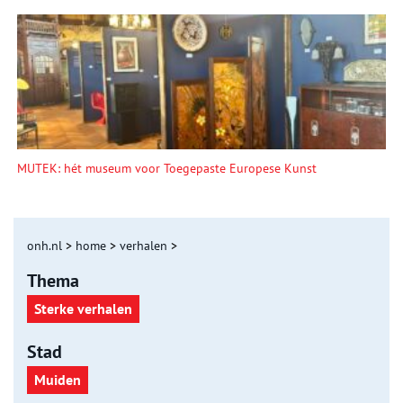
MUTEK: hét museum voor Toegepaste Europese Kunst
onh.nl
>
home
>
verhalen
>
Thema
Sterke verhalen
Stad
Muiden