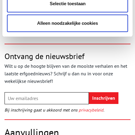
Rijksmuseum Muiderslot:
De Bakker van Eeklo
.
Selectie toestaan
Collectiestuk
‘De Bakker van Eeklo’
op collectieportal Visit Gooi
& Vecht.
Publicatiedatum: 13/06/2022
Alleen noodzakelijke cookies
Ontvang de nieuwsbrief
Wilt u op de hoogte blijven van de mooiste verhalen en het
laatste erfgoednieuws? Schrijf u dan nu in voor onze
wekelijkse nieuwsbrief!
Bij inschrijving gaat u akkoord met ons
privacybeleid
.
Aanvullingen