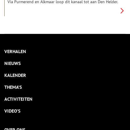
Via Purmerend en Alkmaar loop dit kanaal tot aan Den Helder.
De sluis is naar de opdrachtgever van het kanaal genoemd,
koning Willem I.
VERHALEN
NIEUWS
KALENDER
THEMA’S
ACTIVITEITEN
VIDEO’S
OVER ONS