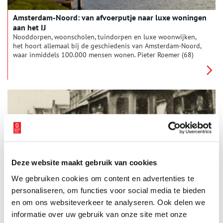
Amsterdam-Noord: van afvoerputje naar luxe woningen
aan het IJ
Nooddorpen, woonscholen, tuindorpen en luxe woonwijken,
het hoort allemaal bij de geschiedenis van Amsterdam-Noord,
waar inmiddels 100.000 mensen wonen. Pieter Roemer (68)
woont er en mag over zijn stadsdeel graag boekjes maken, die
hij in eigen beheer uitgeeft.
Deze website maakt gebruik van cookies
Magere Hein reed mee op de stoomtram door de Beemster
We gebruiken cookies om content en advertenties te
Als op 15 juli 1895 een stoomtram tussen Amsterdam,
Purmerend en Alkmaar gaat rijden, is dat een grote
personaliseren, om functies voor social media te bieden
verbetering voor de bereikbaarheid van Waterland en de
en om ons websiteverkeer te analyseren. Ook delen we
Beemster. Maar de tram laat óók een verwoestend spoor van
informatie over uw gebruik van onze site met onze
gewonden en doden achter.