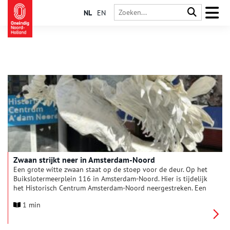
NL
EN
Zwaan strijkt neer in Amsterdam-Noord
Een grote witte zwaan staat op de stoep voor de deur. Op het
Buikslotermeerplein 116 in Amsterdam-Noord. Hier is tijdelijk
het Historisch Centrum Amsterdam-Noord neergestreken. Een
pop-up museum waarin het verhaal van de groei van dit deel
1 min
van de hoofdstad wordt verteld. Van de pioniers die zich
eeuwen geleden in het natte veengebied vestigden tot
grootse plannen voor toekomstige hoogbouw aan het IJ.