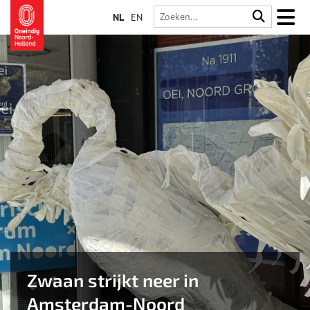
NL
EN
Zwaan strijkt neer in
Amsterdam-Noord