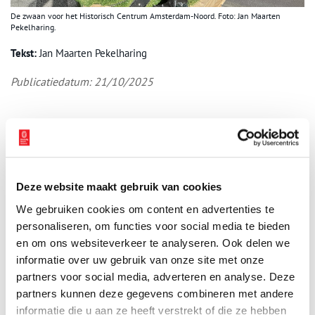
De zwaan voor het Historisch Centrum Amsterdam-Noord. Foto: Jan Maarten
Pekelharing.
Tekst:
Jan Maarten Pekelharing
Publicatiedatum: 21/10/2025
Ontvang de nieuwsbrief
Wilt u op de hoogte blijven van de mooiste verhalen en het
Deze website maakt gebruik van cookies
laatste erfgoednieuws? Schrijf u dan nu in voor onze
We gebruiken cookies om content en advertenties te
wekelijkse nieuwsbrief!
personaliseren, om functies voor social media te bieden
en om ons websiteverkeer te analyseren. Ook delen we
informatie over uw gebruik van onze site met onze
partners voor social media, adverteren en analyse. Deze
Bij inschrijving gaat u akkoord met ons
privacybeleid
.
partners kunnen deze gegevens combineren met andere
informatie die u aan ze heeft verstrekt of die ze hebben