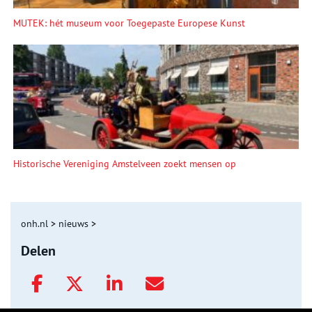
MUTEK: hét museum voor Toegepaste Europese Kunst
Historische Vereniging Amstelveen zoekt mensen op
onh.nl
>
nieuws
>
Delen