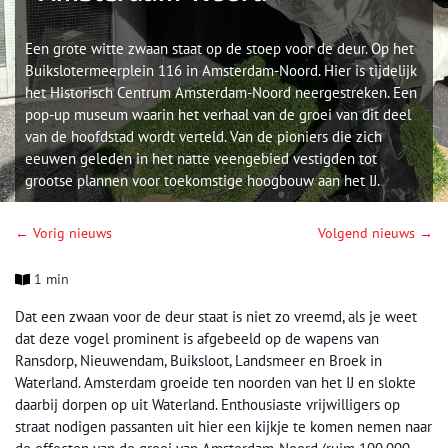
Een grote witte zwaan staat op de stoep voor de deur. Op het
Buikslotermeerplein 116 in Amsterdam-Noord. Hier is tijdelijk
het Historisch Centrum Amsterdam-Noord neergestreken. Een
pop-up museum waarin het verhaal van de groei van dit deel
van de hoofdstad wordt verteld. Van de pioniers die zich
eeuwen geleden in het natte veengebied vestigden tot
grootse plannen voor toekomstige hoogbouw aan het IJ.
← Vorig nieuws
Volgend nieuws →
1 min
Dat een zwaan voor de deur staat is niet zo vreemd, als je weet
dat deze vogel prominent is afgebeeld op de wapens van
Ransdorp, Nieuwendam, Buiksloot, Landsmeer en Broek in
Waterland. Amsterdam groeide ten noorden van het IJ en slokte
daarbij dorpen op uit Waterland. Enthousiaste vrijwilligers op
straat nodigen passanten uit hier een kijkje te komen nemen naar