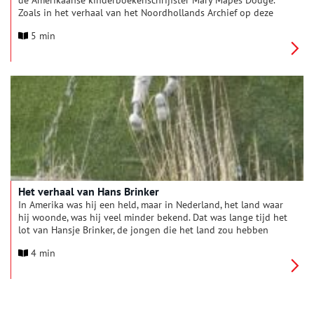
de Amerikaanse kinderboekenschrijfster Mary Mapes Dodge.
Zoals in het verhaal van het Noordhollands Archief op deze
website wordt uitgelegd, is Hans Brinker niet de jongen die
5 min
zijn vinger in de dijk steekt. Dat is immers een anonieme
jongen die in Haarlem woont. Maar waar komt Hans Brinker
zèlf vandaan?
Het verhaal van Hans Brinker
In Amerika was hij een held, maar in Nederland, het land waar
hij woonde, was hij veel minder bekend. Dat was lange tijd het
lot van Hansje Brinker, de jongen die het land zou hebben
gered door zijn vinger in een lekkende dijk te stoppen. In
4 min
1950 kreeg deze mythische held zijn welverdiende monument.
Sindsdien is zijn beroemde daad in drie dimensies te
bewonderen op de Woerdersluis in Spaarndam. Niemand
minder dan Prinses Margriet onthulde dit beeld. Het is
natuurlijk allemaal fictie. Dit schijnbaar o zo Hollandse verhaal