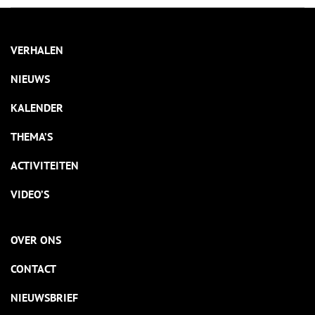
kennen we alleen maar omdat het in 1865 opdook in een
Amerikaans kinderboek van de schrijfster Mary Mapes Dodge.
VERHALEN
NIEUWS
KALENDER
THEMA’S
ACTIVITEITEN
VIDEO’S
OVER ONS
CONTACT
NIEUWSBRIEF