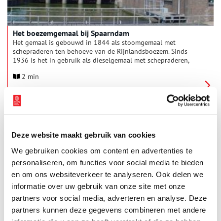
Het boezemgemaal bij Spaarndam
Het gemaal is gebouwd in 1844 als stoomgemaal met
schepraderen ten behoeve van de Rijnlandsboezem. Sinds
1936 is het in gebruik als dieselgemaal met schepraderen,
uitslaande op de boezem van het Noordzeekanaal. Het gemaal
2 min
bestaat uit een machinegebouw met voor- en achterwaterloop.
Deze website maakt gebruik van cookies
We gebruiken cookies om content en advertenties te
personaliseren, om functies voor social media te bieden
en om ons websiteverkeer te analyseren. Ook delen we
Een kluitje grenspalen aan de Velserdijk
informatie over uw gebruik van onze site met onze
Een grenspaal is een paal die de grens van een gebied
partners voor social media, adverteren en analyse. Deze
aangeeft, van bijvoorbeeld een gemeente, provincie of
partners kunnen deze gegevens combineren met andere
eigendom. Ze worden veelal geplaatst op het punt waar de