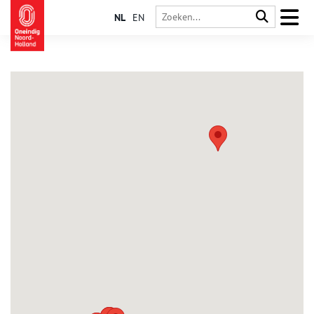
NL
EN
Spaarndam gem. Haarlem