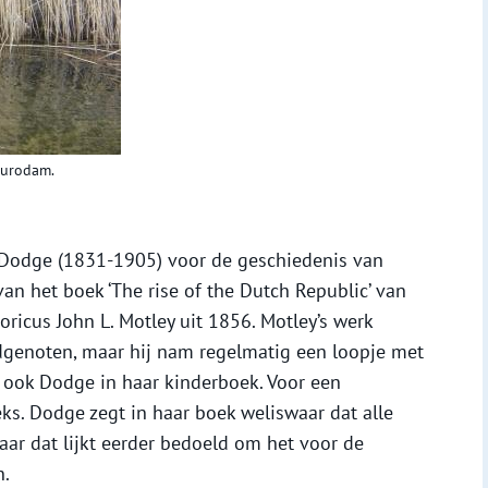
adurodam.
Dodge (1831-1905) voor de geschiedenis van
an het boek ‘The rise of the Dutch Republic’ van
ricus John L. Motley uit 1856. Motley’s werk
jdgenoten, maar hij nam regelmatig een loopje met
d ook Dodge in haar kinderboek. Voor een
eks. Dodge zegt in haar boek weliswaar dat alle
ar dat lijkt eerder bedoeld om het voor de
n.