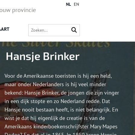
NL
EN
jouw provincie
AART
Hansje Brinker
Voor de Amerikaanse toeristen is hij een held,
maar onder Nederlanders is hij veel minder
bekend: Hansje Brinker, de jongen die zijn vinger
in een dijk stopte en zo Nederland redde. Dat
Hansje nooit bestaan heeft, is niet belangrijk. En
wist je dat hij eigenlijk de creatie is van de
Amerikaans kinderboekenschrijfster Mary Mapes
Dodge? En dat al in 1865. In 1950 kreeg Hansje